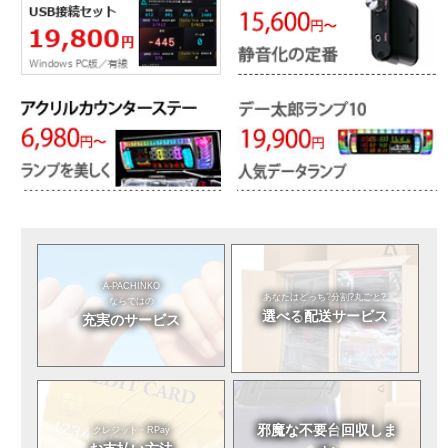
A-PACHINKO
あなたはどっち?
分割?丸ごと?
ならではの
選べる
配送サービス
充実のサービス
邪魔な不要台
回収しま
クレジット・RPay