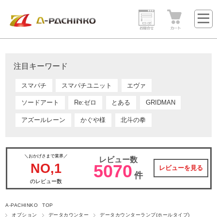
注目キーワード
スマパチ
スマパチユニット
エヴァ
ソードアート
Re:ゼロ
とある
GRIDMAN
アズールレーン
かぐや様
北斗の拳
＼おかげさまで業界／
レビュー数
NO,1
5070
レビューを見る
件
のレビュー数
A-PACHINKO TOP
オプション
データカウンター
データカウンターランプ(ホールタイプ)