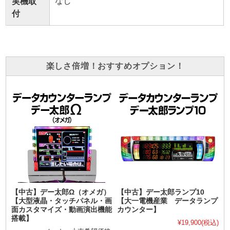
なし
実機取
付
楽しさ倍増！おすすめオプション！
【中古】デー太郎Ω（オメガ）
【中古】デー太郎ランプ10
【大型液晶・タッチパネル・画
【大一電機産業 データランプ
面カスタマイズ・動画演出機能
カウンター】
搭載】
¥19,900
(税込)