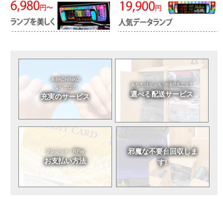
A-PACHINKO
あなたはどっち?
分割?丸ごと?
ならではの
選べる
配送サービス
充実のサービス
邪魔な不要台
回収しま
クレジット・RPay
お支払い方法
す!