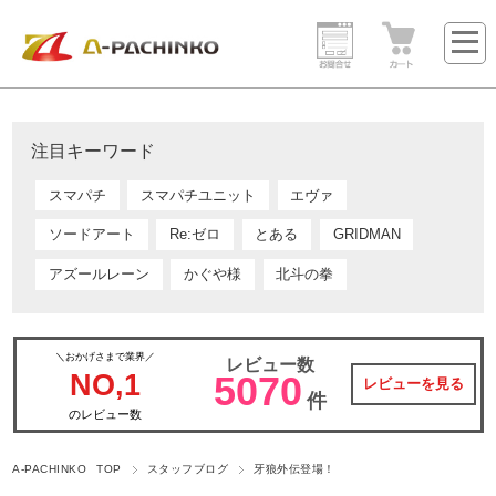
注目キーワード
スマパチ
スマパチユニット
エヴァ
ソードアート
Re:ゼロ
とある
GRIDMAN
アズールレーン
かぐや様
北斗の拳
＼おかげさまで業界／
レビュー数
NO,1
5070
レビューを見る
件
のレビュー数
A-PACHINKO TOP
スタッフブログ
牙狼外伝登場！