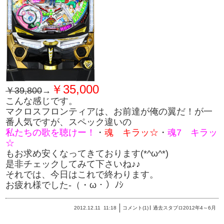
￥35,000
￥39,800
→
こんな感じです。
マクロスフロンティアは、お前達が俺の翼だ！が一
番人気ですが、
スペック違いの
私たちの歌を聴けー！
・
魂 キラッ☆
・
魂7 キラッ
☆
もお求め安くなってきております(*^ω^*)
是非チェックしてみて下さいね♪♪
それでは、今日はこれで終わります。
お疲れ様でした‐（・ω・）ﾉｼ
2012.12.11
11:18
コメント(1)
過去スタブロ2012年4～6月