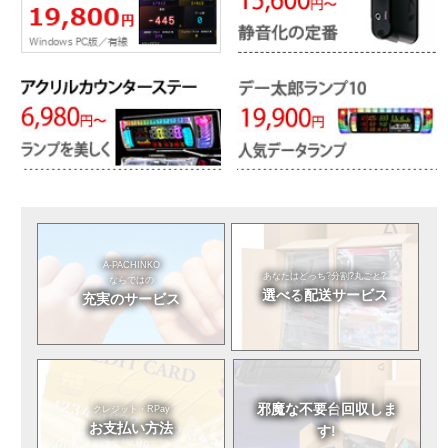
A-PACHINKO
あなたはどっち?
分割?丸ごと?
ならではの
選べる
配送サービス
充実のサービス
邪魔な不要台
回収しま
クレジット・RPay
お支払い方法
す!