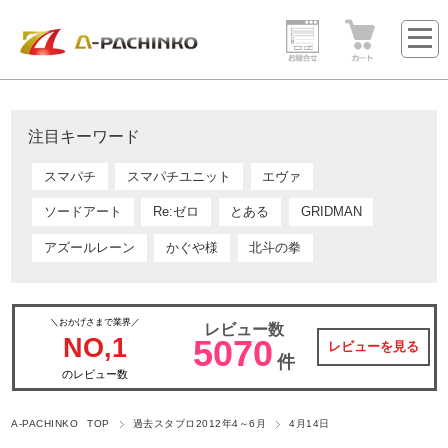
注目キーワード
スマパチ
スマパチユニット
エヴァ
ソードアート
Re:ゼロ
とある
GRIDMAN
アズールレーン
かぐや様
北斗の拳
＼おかげさまで業界／
レビュー数
NO,1
5070
レビューを見る
件
のレビュー数
A-PACHINKO TOP
過去スタブロ2012年4～6月
4月14日