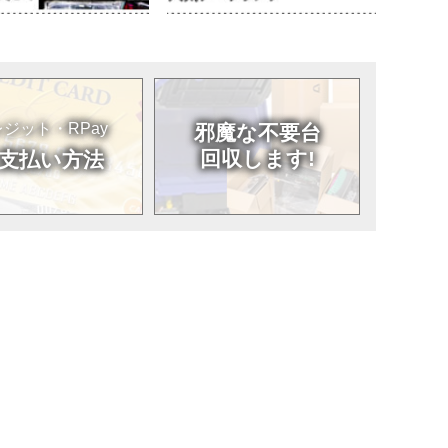
ジット・RPay
邪魔な不要台
回収します!
支払い方法