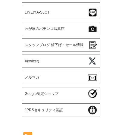
LINE@A-SLOT
わが家のパチンコ写真館
スタッフブログ 値下げ・セール情報
X(twitter)
メルマガ
Google認定ショップ
JPRSセキュリティ認証