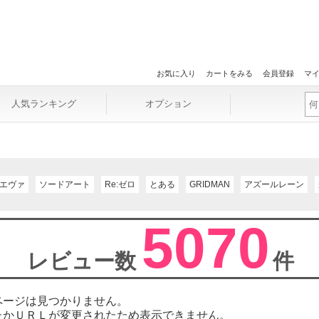
お気に入り
カートをみる
会員登録
マ
人気ランキング
オプション
エヴァ
ソードアート
Re:ゼロ
とある
GRIDMAN
アズールレーン
5070
レビュー数
件
ページは見つかりません。
たかＵＲＬが変更されたため表示できません。