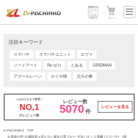
注目キーワード
スマパチ
スマパチユニット
エヴァ
ソードアート
Re:ゼロ
とある
GRIDMAN
アズールレーン
かぐや様
北斗の拳
＼おかげさまで業界／
レビュー数
NO,1
5070
レビューを見る
件
のレビュー数
A-PACHINKO TOP
お客様の声:大都技研 e冴えない彼女の育てかた 中古パチンコ実機 [スマパチ] [枠