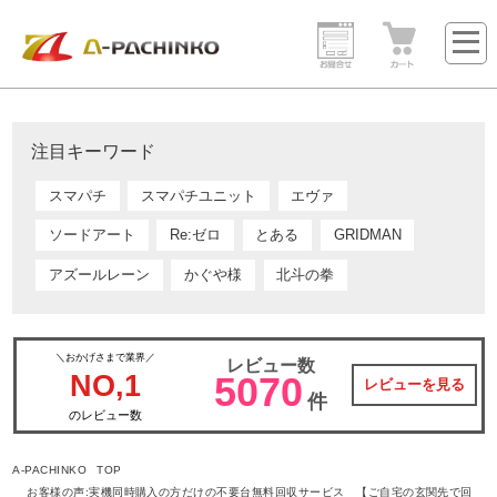
注目キーワード
スマパチ
スマパチユニット
エヴァ
ソードアート
Re:ゼロ
とある
GRIDMAN
アズールレーン
かぐや様
北斗の拳
＼おかげさまで業界／
レビュー数
NO,1
5070
レビューを見る
件
のレビュー数
A-PACHINKO TOP
お客様の声:実機同時購入の方だけの不要台無料回収サービス 【ご自宅の玄関先で回