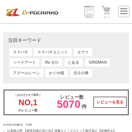
注目キーワード
スマパチ
スマパチユニット
エヴァ
ソードアート
Re:ゼロ
とある
GRIDMAN
アズールレーン
かぐや様
北斗の拳
＼おかげさまで業界／
レビュー数
NO,1
5070
レビューを見る
件
のレビュー数
A-PACHINKO TOP
お客様の声:【静音対策の切り札】役物ストップスイッチ取付加工【役物停止】