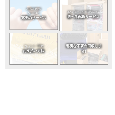
A-PACHINKO
あなたはどっち?
分割?丸ごと?
ならではの
選べる
配送サービス
充実のサービス
邪魔な不要台
回収しま
クレジット・RPay
お支払い方法
す!