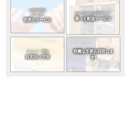
A-PACHINKO
あなたはどっち?
分割?丸ごと?
ならではの
選べる
配送サービス
充実のサービス
邪魔な不要台
回収しま
クレジット・RPay
お支払い方法
す!