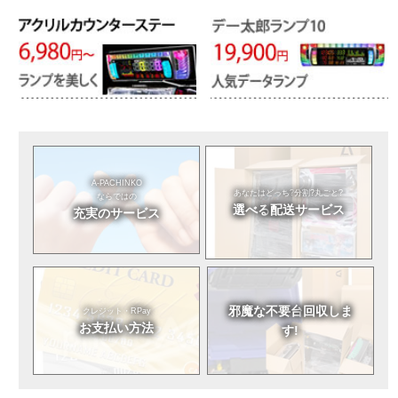
A-PACHINKO
あなたはどっち?
分割?丸ごと?
ならではの
選べる
配送サービス
充実のサービス
邪魔な不要台
回収しま
クレジット・RPay
お支払い方法
す!