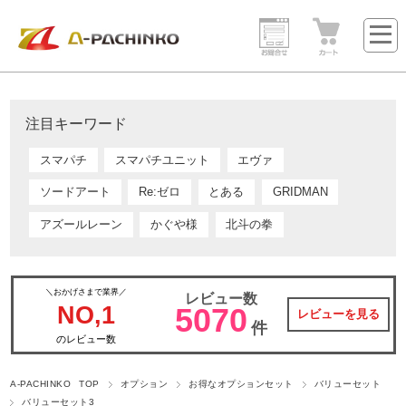
注目キーワード
スマパチ
スマパチユニット
エヴァ
ソードアート
Re:ゼロ
とある
GRIDMAN
アズールレーン
かぐや様
北斗の拳
＼おかげさまで業界／
レビュー数
NO,1
5070
レビューを見る
件
のレビュー数
A-PACHINKO TOP
オプション
お得なオプションセット
バリューセット
バリューセット3