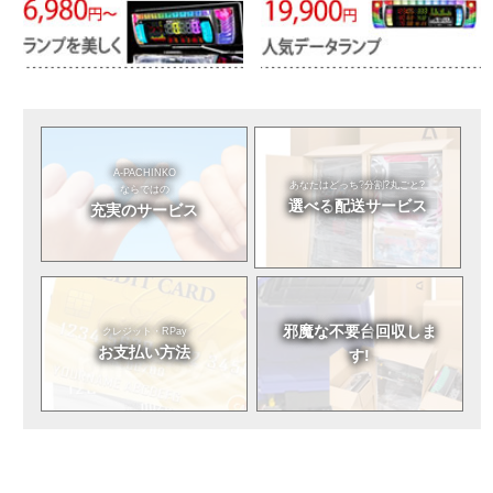
A-PACHINKO
あなたはどっち?
分割?丸ごと?
ならではの
選べる
配送サービス
充実のサービス
邪魔な不要台
回収しま
クレジット・RPay
お支払い方法
す!