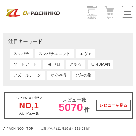
注目キーワード
スマパチ
スマパチユニット
エヴァ
ソードアート
Re:ゼロ
とある
GRIDMAN
アズールレーン
かぐや様
北斗の拳
＼おかげさまで業界／
レビュー数
NO,1
5070
レビューを見る
件
のレビュー数
A-PACHINKO TOP
大蔵ざらえ(11月19日～11月23日）