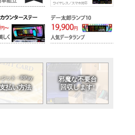
ジット・RPay
邪魔な不要台
回収します!
支払い方法