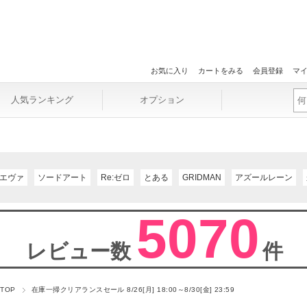
お気に入り
カートをみる
会員登録
マ
人気ランキング
オプション
エヴァ
ソードアート
Re:ゼロ
とある
GRIDMAN
アズールレーン
5070
レビュー数
件
 TOP
在庫一掃クリアランスセール 8/26[月] 18:00～8/30[金] 23:59