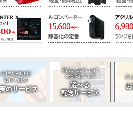
あなたはどっち?
A-PACHINKO
分割?丸ごと?
クレ
ならではの
選べる
お
実のサービス
配送サービス