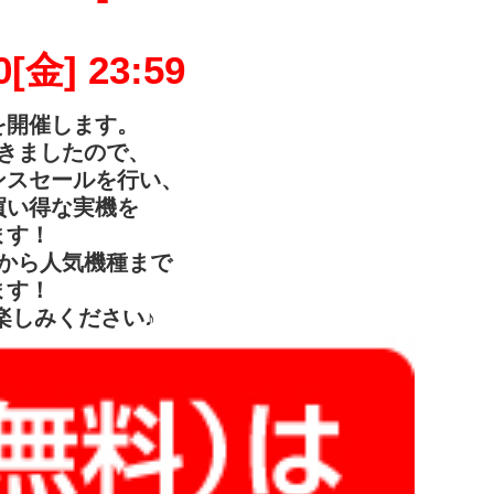
0[金] 23:59
を開催します。
きましたので、
ンスセールを行い、
買い得な実機を
ます！
から人気機種まで
ます！
楽しみください♪