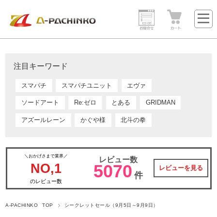
注目キーワード
スマパチ
スマパチユニット
エヴァ
ソードアート
Re:ゼロ
とある
GRIDMAN
アズールレーン
かぐや様
北斗の拳
＼おかげさまで業界／
レビュー数
NO,1
5070
レビューを見る
件
のレビュー数
A-PACHINKO TOP
シークレットセール（9月5日～9月9日）