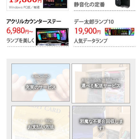
A-PACHINKO
あなたはどっち?
分割?丸ごと?
ならではの
選べる
配送サービス
充実のサービス
邪魔な不要台
回収しま
クレジット・RPay
お支払い方法
す!