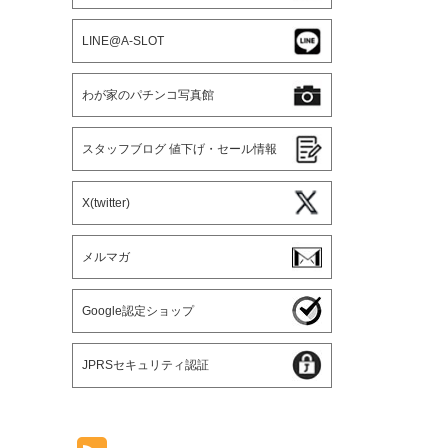
LINE@A-SLOT
わが家のパチンコ写真館
スタッフブログ 値下げ・セール情報
X(twitter)
メルマガ
Google認定ショップ
JPRSセキュリティ認証