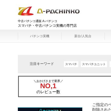
中古パチンコ通販 A-パチンコ
スマパチ・中古パチンコ実機の専門店
パチンコ実機
新台/人気台
注目キーワード
スマパチ
スマパチユニット
＼おかげさまで業界／
NO,1
のレビュー数
ご指定の
削除され