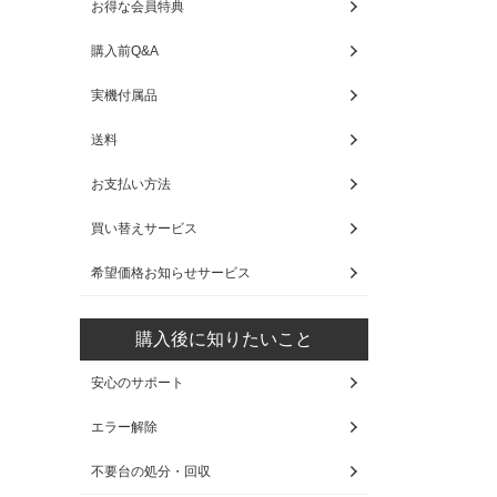
お得な会員特典
購入前Q&A
実機付属品
送料
お支払い方法
買い替えサービス
希望価格お知らせサービス
購入後に知りたいこと
安心のサポート
エラー解除
不要台の処分・回収