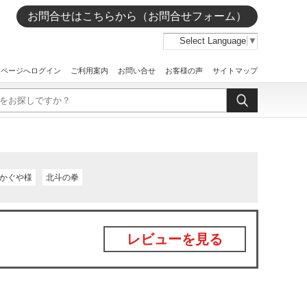
お問合せはこちらから（お問合せフォーム）
Select Language
▼
イページへログイン
ご利用案内
お問い合せ
お客様の声
サイトマップ
かぐや様
北斗の拳
レビューを見る