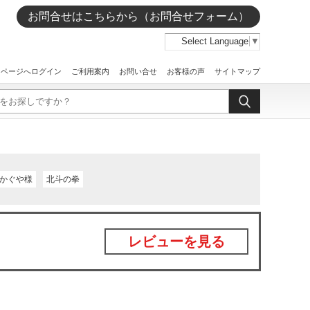
お問合せはこちらから（お問合せフォーム）
Select Language
▼
イページへログイン
ご利用案内
お問い合せ
お客様の声
サイトマップ
かぐや様
北斗の拳
レビューを見る