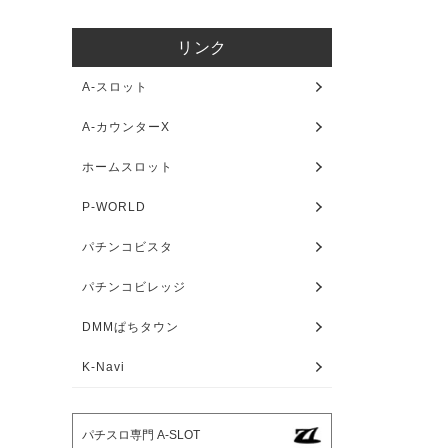
リンク
A-スロット
A-カウンターX
ホームスロット
P-WORLD
パチンコビスタ
パチンコビレッジ
DMMぱちタウン
K-Navi
パチスロ専門 A-SLOT