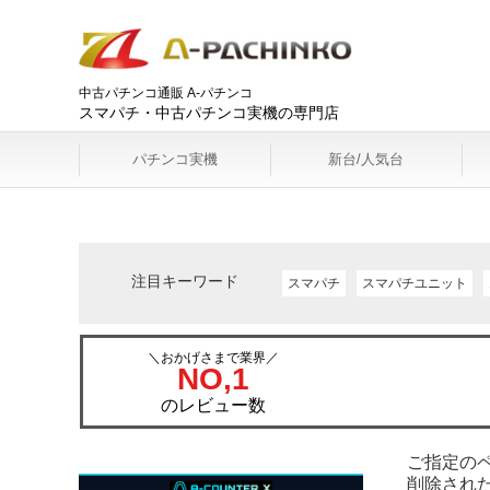
中古パチンコ通販 A-パチンコ
スマパチ・中古パチンコ実機の専門店
パチンコ実機
新台/人気台
注目キーワード
スマパチ
スマパチユニット
＼おかげさまで業界／
NO,1
のレビュー数
ご指定の
削除され