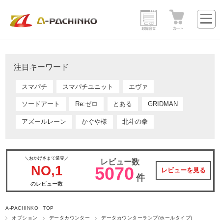
注目キーワード
スマパチ
スマパチユニット
エヴァ
ソードアート
Re:ゼロ
とある
GRIDMAN
アズールレーン
かぐや様
北斗の拳
＼おかげさまで業界／
レビュー数
NO,1
5070
レビューを見る
件
のレビュー数
A-PACHINKO TOP
オプション
データカウンター
データカウンターランプ(ホールタイプ)