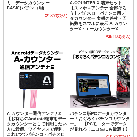
ミニデータカウンター
A-COUNTER X 端末セット
BASIC(パチンコ用)
【スマホ＋アンテナ 全部そろ
う】パチスロ・パチンコ用デー
¥9,800
(税込)
タカウンター 実機の差枚・回
転数をスマホに表示 A-カウン
ターX・エーカウンターX
¥39,800
(税込)
A-カウンター通信アンテナ2
パチンコ版PCデータカウンタ
【お持ちのAndroid端末をデー
ー「おぐろくパチンコカウンタ
タカウンターとして利用したい
ー」 【PCモニターでデータ
方に最適。ワイヤレスで便利。
が見れる！ニコ生にも最適！】
これ1つでパチンコ・パチスロ
¥19,800
(税込)