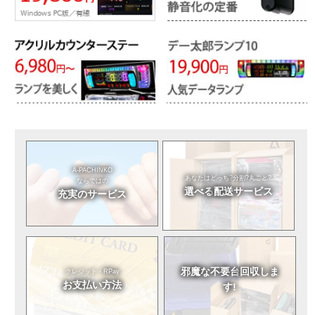
A-PACHINKO
あなたはどっち?
分割?丸ごと?
ならではの
選べる
配送サービス
充実のサービス
邪魔な不要台
回収しま
クレジット・RPay
お支払い方法
す!