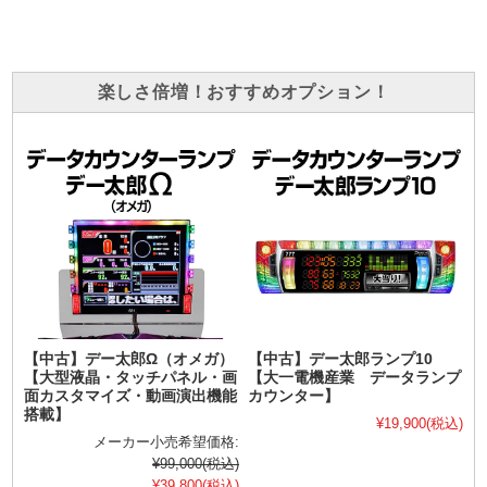
楽しさ倍増！おすすめオプション！
【中古】デー太郎Ω（オメガ）
【中古】デー太郎ランプ10
【大型液晶・タッチパネル・画
【大一電機産業 データランプ
面カスタマイズ・動画演出機能
カウンター】
搭載】
¥19,900
(税込)
メーカー小売希望価格:
¥99,000
(税込)
¥39,800
(税込)