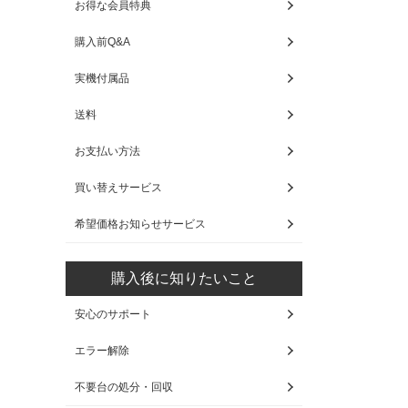
お得な会員特典
購入前Q&A
実機付属品
送料
お支払い方法
買い替えサービス
希望価格お知らせサービス
購入後に知りたいこと
安心のサポート
エラー解除
不要台の処分・回収