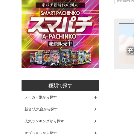
充
種類で探す
メーカー別から探す
新台/人気台から探す
人気ランキングから探す
オプションから探す