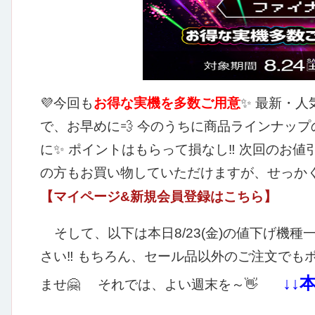
💜今回も
お得な実機を多数ご用意
✨
最新・人
で、お早めに💨
今のうちに商品ラインナップ
に✨
ポイントはもらって損なし‼
次回のお値
の方もお買い物していただけますが、せっか
【マイページ&新規会員登録はこちら】
そして、以下は本日8/23(金)の値下げ機種
さい‼
もちろん、セール品以外のご注文でも
↓↓
ませ🤗
それでは、よい週末を～👋