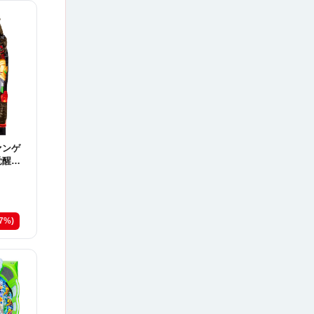
ァンゲ
覚醒Ｙ
27%)