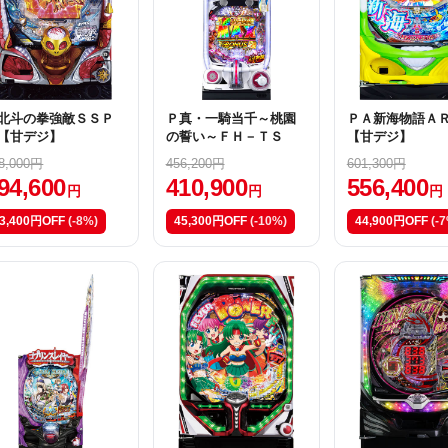
北斗の拳強敵ＳＳＰ
Ｐ真・一騎当千～桃園
ＰＡ新海物語Ａ
【甘デジ】
の誓い～ＦＨ－ＴＳ
【甘デジ】
8,000円
456,200円
601,300円
94,600
410,900
556,400
円
円
円
3,400円OFF
(-8%)
45,300円OFF
(-10%)
44,900円OFF
(-