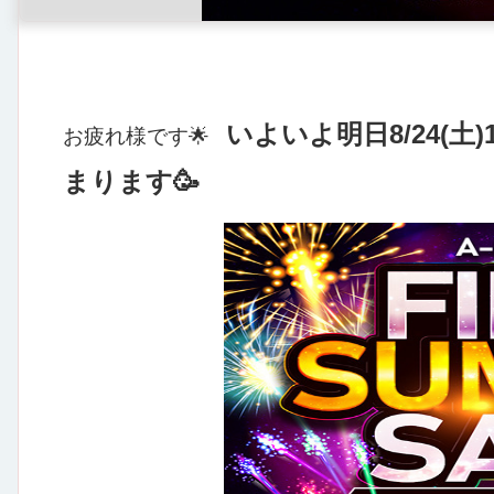
いよいよ明日8/24(土)
お疲れ様です🌟
まります🥳