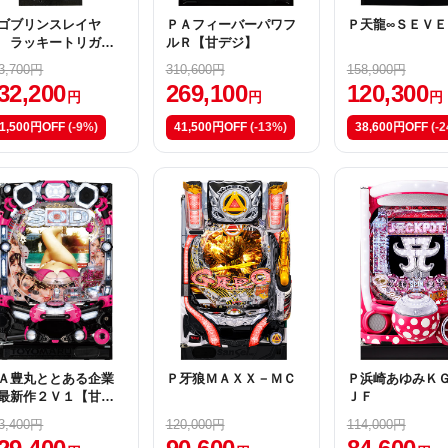
ゴブリンスレイヤ
ＰＡフィーバーパワフ
Ｐ天龍∞ＳＥＶＥ
 ラッキートリガー
ルＲ【甘デジ】
ｅｒＪＶＲ
3,700円
310,600円
158,900円
32,200
269,100
120,300
円
円
円
1,500円OFF
(-9%)
41,500円OFF
(-13%)
38,600円OFF
(-
Ａ豊丸ととある企業
Ｐ牙狼ＭＡＸＸ－ＭＣ
Ｐ浜崎あゆみＫ
最新作２Ｖ１【甘デ
ＪＦ
】
3,400円
120,000円
114,000円