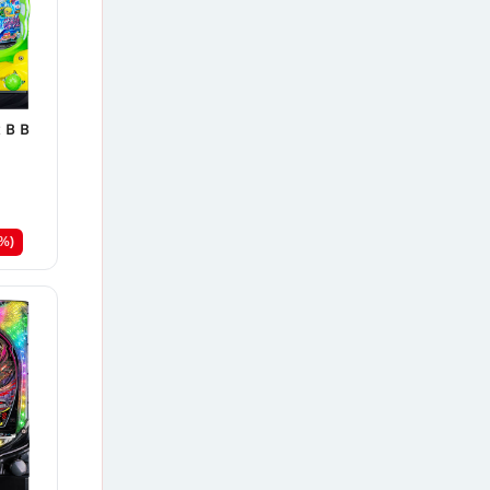
ＲＢＢ
7%)