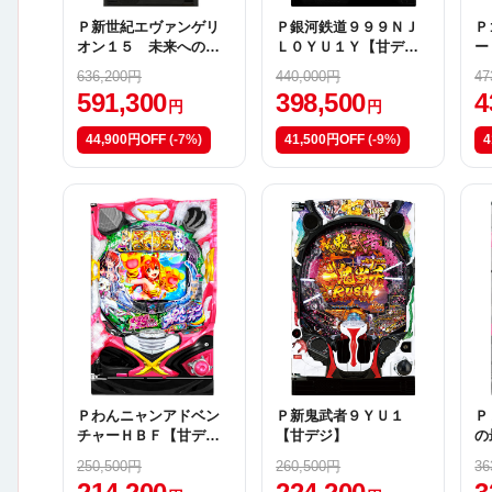
Ｐ新世紀エヴァンゲリ
Ｐ銀河鉄道９９９ＮＪ
Ｐ
オン１５ 未来への咆
Ｌ０ＹＵ１Ｙ【甘デ
ー
哮Ｙ
ジ】
Ｖ
636,200円
440,000円
47
591,300
398,500
4
円
円
44,900円OFF
(-7%)
41,500円OFF
(-9%)
4
Ｐわんニャンアドベン
Ｐ新鬼武者９ＹＵ１
Ｐ
チャーＨＢＦ【甘デ
【甘デジ】
の
ジ】
ジ
250,500円
260,500円
36