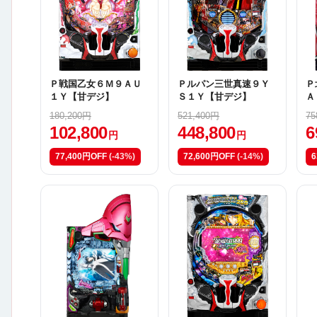
Ｐ戦国乙女６Ｍ９ＡＵ
Ｐルパン三世真速９Ｙ
Ｐ
１Ｙ【甘デジ】
Ｓ１Ｙ【甘デジ】
Ａ
180,200円
521,400円
75
102,800
448,800
6
円
円
77,400円OFF
(-43%)
72,600円OFF
(-14%)
6