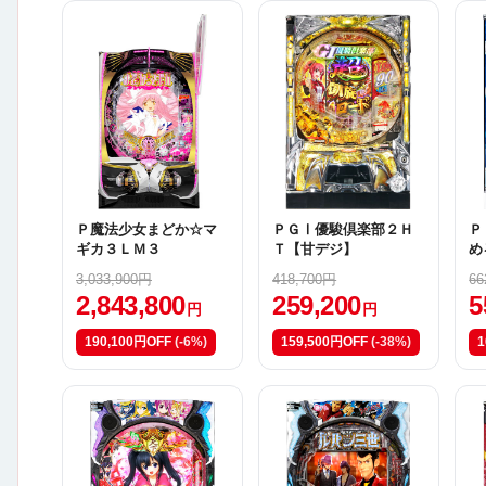
Ｐ魔法少女まどか☆マ
ＰＧⅠ優駿倶楽部２Ｈ
Ｐ
ギカ３ＬＭ３
Ｔ【甘デジ】
め
か
3,033,900円
418,700円
66
2,843,800
259,200
5
円
円
190,100円OFF
(-6%)
159,500円OFF
(-38%)
1