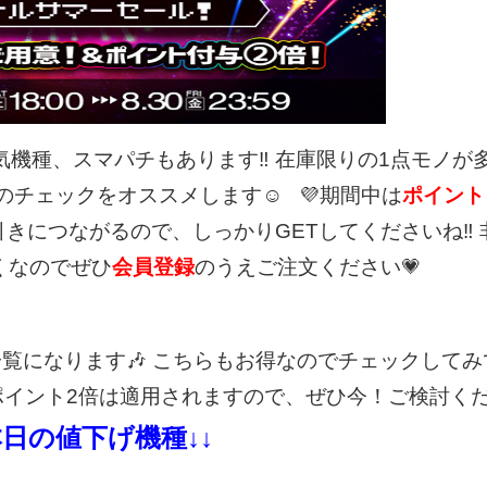
気機種、スマパチもあります‼
在庫限りの1点モノが
のチェックをオススメします☺
💜期間中は
ポイント
引きにつながるので、しっかりGETしてくださいね‼
くなのでぜひ
会員登録
のうえご注文ください💗
一覧になります🎶
こちらもお得なのでチェックしてみ
ポイント2倍は適用されますので、ぜひ今！ご検討く
本日の値下げ機種↓↓