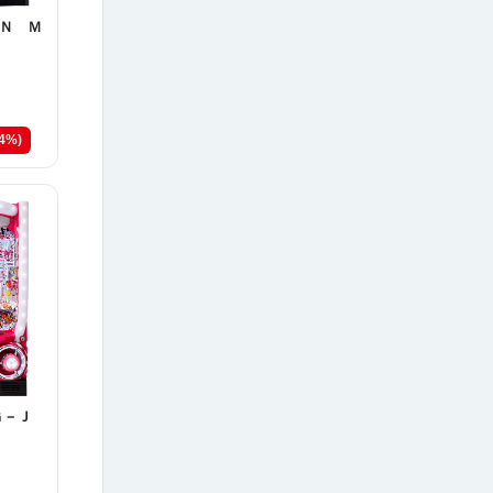
Ｎ Ｍ
24%)
Ｇ－Ｊ