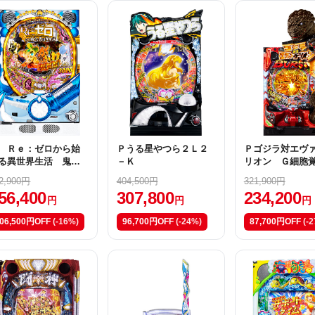
 Ｒｅ：ゼロから始
Ｐうる星やつら２Ｌ２
Ｐゴジラ対エヴ
る異世界生活 鬼が
－Ｋ
リオン Ｇ細胞
りｖｅｒ．Ｍ０８
Ｒ【甘デジ】
2,900円
404,500円
321,900円
56,400
307,800
234,200
円
円
円
06,500円OFF
(-16%)
96,700円OFF
(-24%)
87,700円OFF
(-