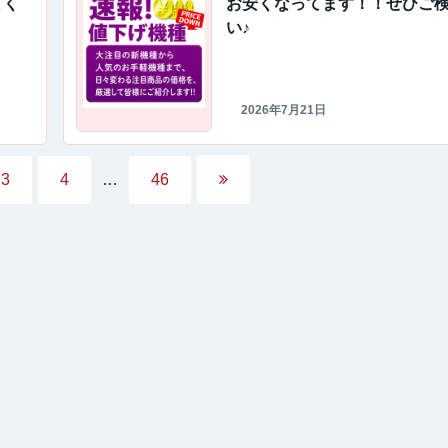
てく
お安くなってます！！ぜひご
い♪
2026年7月21日
3
4
…
46