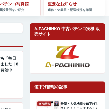
パチンコ写真館
重要なお知らせ
A-PACHINKO 中古パチンコ実機 販
売サイト
でも「毎日
ました｜8
ン開催中
最新・人気機種を値下げし
値下げ情報
ました！チェックよろしく