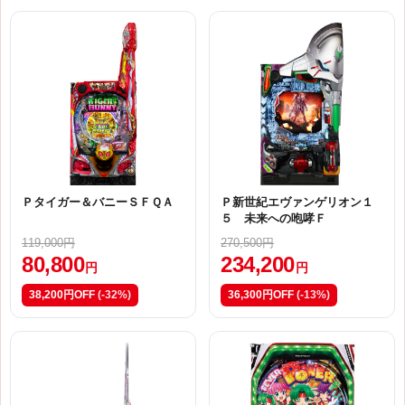
Ｐタイガー＆バニーＳＦＱＡ
Ｐ新世紀エヴァンゲリオン１
５ 未来への咆哮Ｆ
119,000円
270,500円
80,800
234,200
円
円
38,200円OFF
(-32%)
36,300円OFF
(-13%)