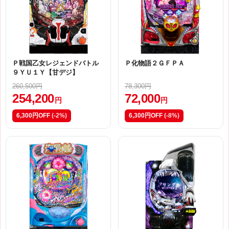
Ｐ戦国乙女レジェンドバトル
Ｐ化物語２ＧＦＰＡ
９ＹＵ１Ｙ【甘デジ】
260,500円
78,300円
254,200
72,000
円
円
6,300円OFF
(-2%)
6,300円OFF
(-8%)