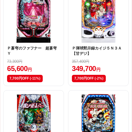
Ｐ蒼穹のファフナー 超蒼穹
Ｐ弾球黙示録カイジ５Ｎ３Ａ
Ｙ
【甘デジ】
73,300円
357,400円
65,600
349,700
円
円
7,700円OFF
(-11%)
7,700円OFF
(-2%)