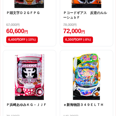
Ｐ頭文字Ｄ２ＧＦＰＧ
Ｐコードギアス 反逆のルル
ーシュｂＦ
67,000円
78,300円
60,600
72,000
円
円
6,400円OFF
(-10%)
6,300円OFF
(-8%)
Ｐ浜崎あゆみＫＧ－ＪＪＦ
ｅ新海物語３４９ＥＬＴＨ