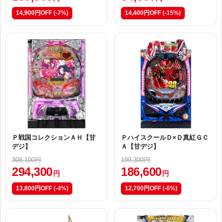
14,900円OFF
(-7%)
14,400円OFF
(-15%)
Ｐ戦国コレクションＡＨ【甘
ＰハイスクールＤ×Ｄ真紅ＧＣ
デジ】
Ａ【甘デジ】
308,100円
199,300円
294,300
186,600
円
円
13,800円OFF
(-4%)
12,700円OFF
(-6%)