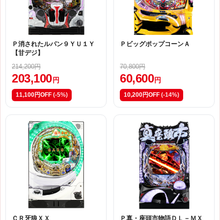
Ｐ消されたルパン９ＹＵ１Ｙ
ＰビッグポップコーンＡ
【甘デジ】
214,200円
70,800円
203,100
60,600
円
円
11,100円OFF
(-5%)
10,200円OFF
(-14%)
ＣＲ牙狼ＸＸ
Ｐ真・座頭市物語ＤＬ－ＭＸ