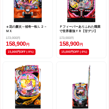
ｅ花の慶次～傾奇一転Ｌ２－
Ｐフィーバーありふれた職業
ＭＸ
で世界最強ＹＲ【甘デジ】
173,900円
173,900円
158,900
158,900
円
円
15,000円OFF
(-9%)
15,000円OFF
(-9%)