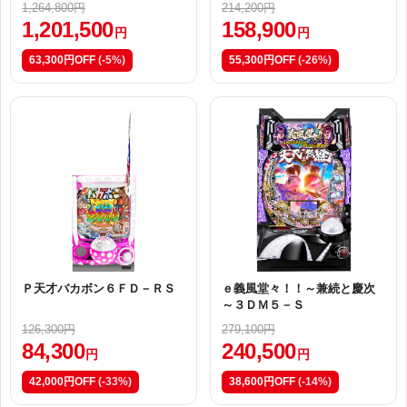
1,264,800円
214,200円
1,201,500
158,900
円
円
63,300円OFF
(-5%)
55,300円OFF
(-26%)
Ｐ天才バカボン６ＦＤ－ＲＳ
ｅ義風堂々！！～兼続と慶次
～３ＤＭ５－Ｓ
126,300円
279,100円
84,300
240,500
円
円
42,000円OFF
(-33%)
38,600円OFF
(-14%)