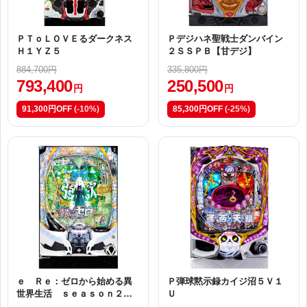
ＰＴｏＬＯＶＥるダークネス
Ｐデジハネ聖戦士ダンバイン
Ｈ１ＹＺ５
２ＳＳＰＢ【甘デジ】
884,700円
335,800円
793,400
250,500
円
円
91,300円OFF
(-10%)
85,300円OFF
(-25%)
ｅ Ｒｅ：ゼロから始める異
Ｐ弾球黙示録カイジ沼５Ｖ１
世界生活 ｓｅａｓｏｎ２Ｍ
Ｕ
１３