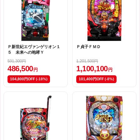
Ｐ新世紀エヴァンゲリオン１
Ｐ貞子ＦＭＤ
５ 未来への咆哮Ｙ
591,300円
1,201,500円
486,500
1,100,100
円
円
104,800円OFF
(-18%)
101,400円OFF
(-8%)