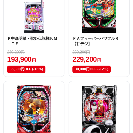
Ｐ中森明菜・歌姫伝説極ＫＭ
ＰＡフィーバーパワフルＲ
－ＴＦ
【甘デジ】
230,200円
259,200円
193,900
229,200
円
円
36,300円OFF
(-16%)
30,000円OFF
(-12%)