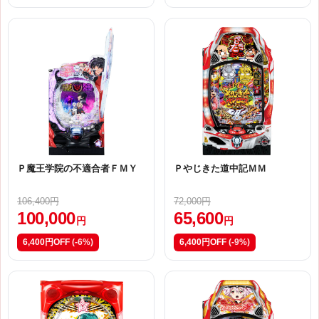
Ｐ魔王学院の不適合者ＦＭＹ
Ｐやじきた道中記ＭＭ
106,400円
72,000円
100,000
65,600
円
円
6,400円OFF
(-6%)
6,400円OFF
(-9%)