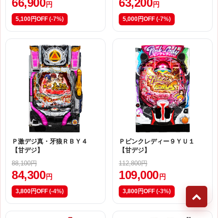
66,900
63,200
円
円
5,100円OFF
(-7%)
5,000円OFF
(-7%)
Ｐ激デジ真・牙狼ＲＢＹ４
Ｐピンクレディー９ＹＵ１
【甘デジ】
【甘デジ】
88,100円
112,800円
84,300
109,000
円
円
3,800円OFF
(-4%)
3,800円OFF
(-3%)