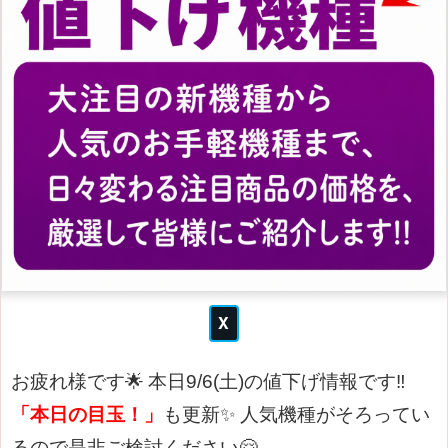
お疲れ様です🌟
本日9/6(土)の値下げ情報です‼
「本日の目玉！」
も更新✨
人気機種がそろってい
るので是非ご検討ください🤗