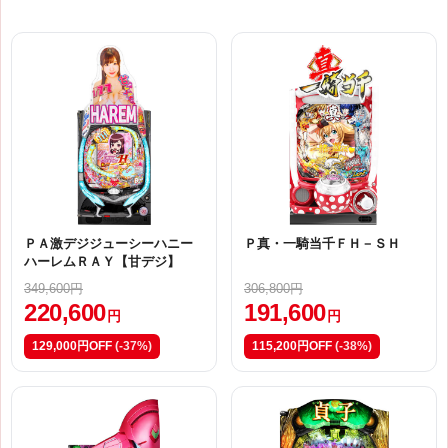
ＰＡ激デジジューシーハニー
Ｐ真・一騎当千ＦＨ－ＳＨ
ハーレムＲＡＹ【甘デジ】
349,600円
306,800円
220,600
191,600
円
円
129,000円OFF
(-37%)
115,200円OFF
(-38%)