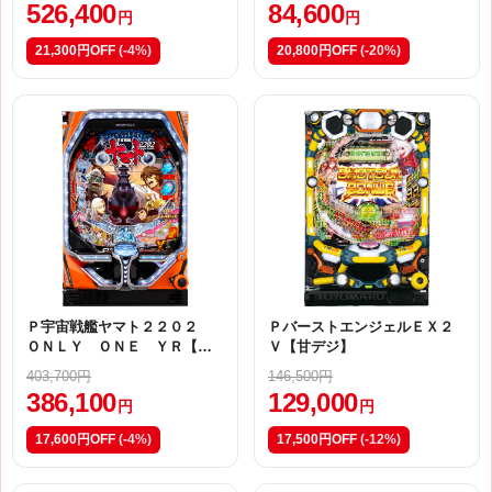
526,400
84,600
円
円
21,300円OFF
(-4%)
20,800円OFF
(-20%)
Ｐ宇宙戦艦ヤマト２２０２
ＰバーストエンジェルＥＸ２
ＯＮＬＹ ＯＮＥ ＹＲ【甘
Ｖ【甘デジ】
デジ】
403,700円
146,500円
386,100
129,000
円
円
17,600円OFF
(-4%)
17,500円OFF
(-12%)