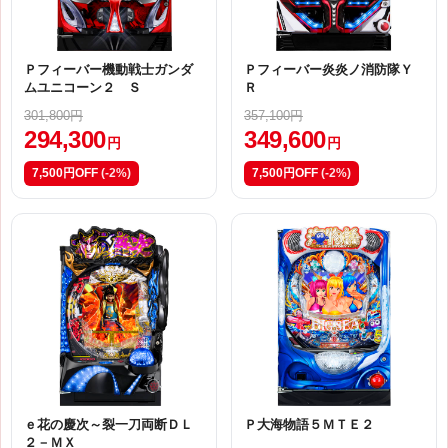
Ｐフィーバー機動戦士ガンダ
Ｐフィーバー炎炎ノ消防隊Ｙ
ムユニコーン２ Ｓ
Ｒ
301,800円
357,100円
294,300
349,600
円
円
7,500円OFF
(-2%)
7,500円OFF
(-2%)
ｅ花の慶次～裂一刀両断ＤＬ
Ｐ大海物語５ＭＴＥ２
２－ＭＸ