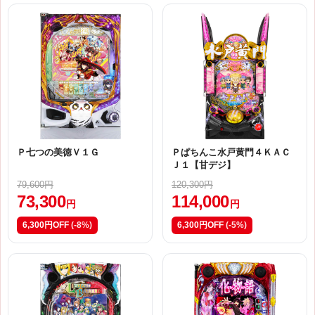
Ｐ七つの美徳Ｖ１Ｇ
Ｐぱちんこ水戸黄門４ＫＡＣ
Ｊ１【甘デジ】
79,600円
120,300円
73,300
114,000
円
円
6,300円OFF
(-8%)
6,300円OFF
(-5%)