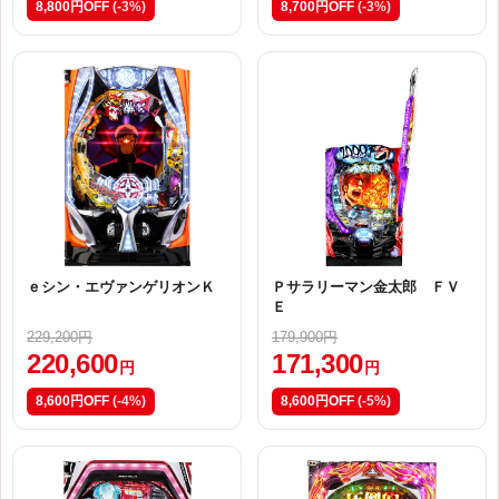
8,800円OFF
(-3%)
8,700円OFF
(-3%)
ｅシン・エヴァンゲリオンＫ
Ｐサラリーマン金太郎 ＦＶ
Ｅ
229,200円
179,900円
220,600
171,300
円
円
8,600円OFF
(-4%)
8,600円OFF
(-5%)