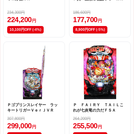
234,300円
186,600円
224,200
177,700
円
円
10,100円OFF
(-4%)
8,900円OFF
(-5%)
Ｐゴブリンスレイヤー ラッ
Ｐ ＦＡＩＲＹ ＴＡＩＬこ
キートリガーＶｅｒＪＶＲ
れが七炎竜の力だＦＳＡ
307,800円
264,200円
299,000
255,500
円
円