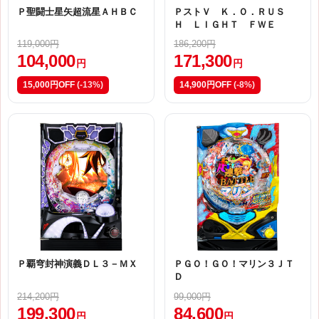
Ｐ聖闘士星矢超流星ＡＨＢＣ
ＰストＶ Ｋ．Ｏ．ＲＵＳ
Ｈ ＬＩＧＨＴ ＦＷＥ
119,000円
186,200円
104,000
171,300
円
円
15,000円OFF
(-13%)
14,900円OFF
(-8%)
Ｐ覇穹封神演義ＤＬ３－ＭＸ
ＰＧＯ！ＧＯ！マリン３ＪＴ
Ｄ
214,200円
99,000円
199,300
84,600
円
円