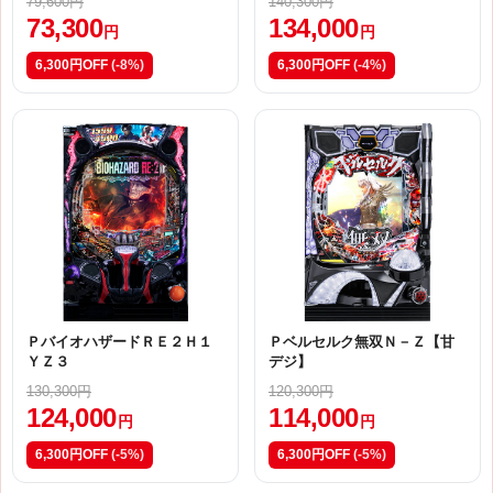
79,600円
140,300円
73,300
134,000
円
円
6,300円OFF
(-8%)
6,300円OFF
(-4%)
ＰバイオハザードＲＥ２Ｈ１
Ｐベルセルク無双Ｎ－Ｚ【甘
ＹＺ３
デジ】
130,300円
120,300円
124,000
114,000
円
円
6,300円OFF
(-5%)
6,300円OFF
(-5%)