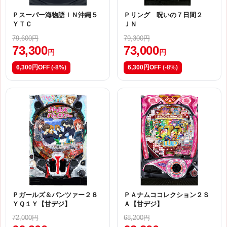
Ｐスーパー海物語ＩＮ沖縄５
Ｐリング 呪いの７日間２
ＹＴＣ
ＪＮ
79,600円
79,300円
73,300
73,000
円
円
6,300円OFF
(-8%)
6,300円OFF
(-8%)
Ｐガールズ＆パンツァー２８
ＰＡナムココレクション２Ｓ
ＹＱ１Ｙ【甘デジ】
Ａ【甘デジ】
72,000円
68,200円