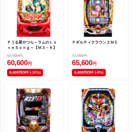
Ｐうる星やつら～ラムのＬｏ
Ｐギルティクラウン２ＭＥ
ｖｅＳｏｎｇ～【Ｍ３－Ｋ】
67,000円
72,000円
60,600
65,600
円
円
6,400円OFF
(-10%)
6,400円OFF
(-9%)