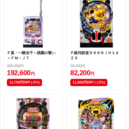
Ｐ真・一騎当千～桃園の誓い
Ｐ銀河鉄道９９９ＮＪＨ１Ａ
～ＦＭ－ＪＴ
Ｚ３
205,300円
94,000円
192,600
82,200
円
円
12,700円OFF
(-6%)
11,800円OFF
(-13%)