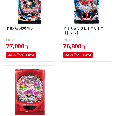
Ｐ桜花忍法帖ＭＤ
ＰＪＡＷＳ３Ｌ１ＹＵ１Ｙ
【甘デジ】
80,800円
79,300円
77,000
76,800
円
円
3,800円OFF
(-5%)
2,500円OFF
(-3%)