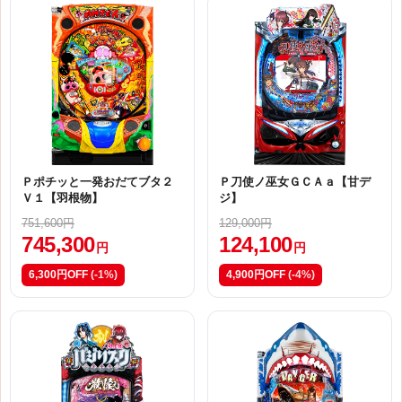
Ｐポチッと一発おだてブタ２
Ｐ刀使ノ巫女ＧＣＡａ【甘デ
Ｖ１【羽根物】
ジ】
751,600円
129,000円
745,300
124,100
円
円
6,300円OFF
(-1%)
4,900円OFF
(-4%)