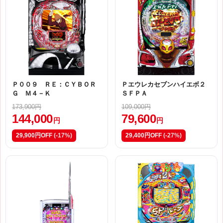
Ｐ００９ ＲＥ：ＣＹＢＯＲ
Ｐエウレカセブンハイエボ２
Ｇ Ｍ４－Ｋ
ＳＦＰＡ
173,900円
109,000円
144,000
79,600
円
円
29,900円OFF
(-17%)
29,400円OFF
(-27%)