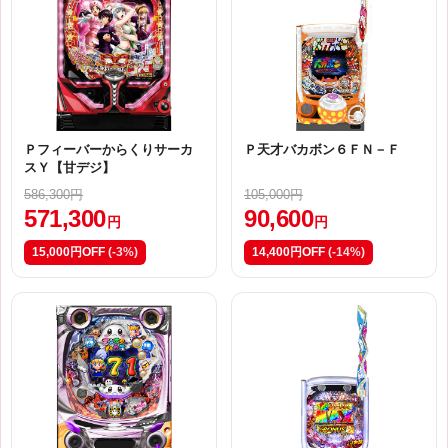
Ｐフィーバーからくりサーカ
Ｐ天才バカボン６ＦＮ－Ｆ
スＹ【甘デジ】
586,300円
105,000円
571,300
90,600
円
円
15,000円OFF
(-3%)
14,400円OFF
(-14%)