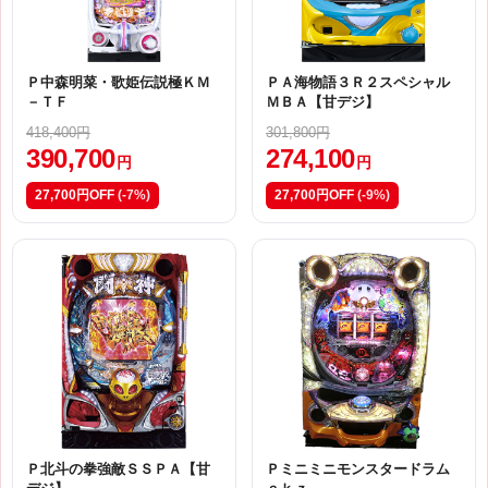
Ｐ中森明菜・歌姫伝説極ＫＭ
ＰＡ海物語３Ｒ２スペシャル
－ＴＦ
ＭＢＡ【甘デジ】
418,400円
301,800円
390,700
274,100
円
円
27,700円OFF
(-7%)
27,700円OFF
(-9%)
Ｐ北斗の拳強敵ＳＳＰＡ【甘
Ｐミニミニモンスタードラム