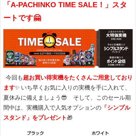
「A-PACHINKO TIME SALE！」スタ
ートです🤗
今回も
超お買い得実機をたくさんご用意しており
ます
✨
いち早くお気に入りの実機を手に入れて、
夏休みに備えましょう😎
そして、このセール期
間中は、実機購入で人気オプションの
「シンプル
スタンド」をプレゼント
🎁