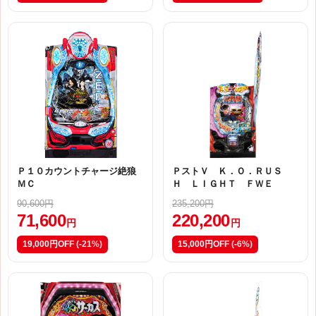
Ｐ１０カウントチャージ絶狼
ＰストＶ Ｋ．Ｏ．ＲＵＳ
ＭＣ
Ｈ ＬＩＧＨＴ ＦＷＥ
90,600円
235,200円
71,600
220,200
円
円
19,000円OFF
(-21%)
15,000円OFF
(-6%)