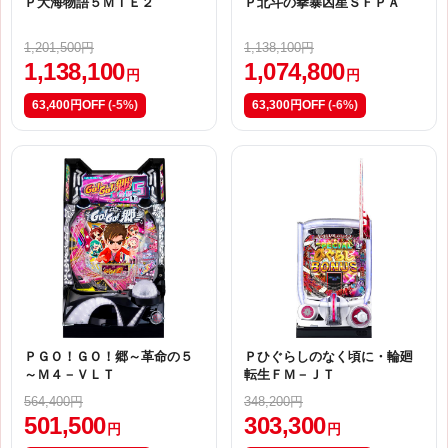
Ｐ大海物語５ＭＴＥ２
Ｐ北斗の拳暴凶星ＳＦＰＡ
1,201,500円
1,138,100円
1,138,100
1,074,800
円
円
63,400円OFF
(-5%)
63,300円OFF
(-6%)
ＰＧＯ！ＧＯ！郷～革命の５
Ｐひぐらしのなく頃に・輪廻
～Ｍ４－ＶＬＴ
転生ＦＭ－ＪＴ
564,400円
348,200円
501,500
303,300
円
円