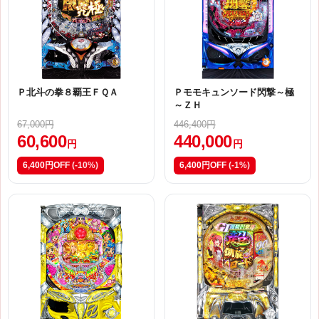
Ｐ北斗の拳８覇王ＦＱＡ
Ｐモモキュンソード閃撃～極
～ＺＨ
67,000円
446,400円
60,600
440,000
円
円
6,400円OFF
(-10%)
6,400円OFF
(-1%)