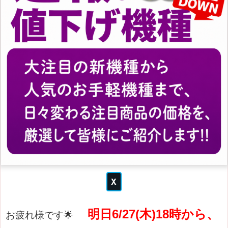
明日6/27(木)18時から、
お疲れ様です🌟