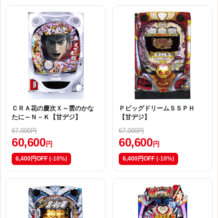
ＣＲＡ花の慶次Ｘ～雲のかな
ＰビッグドリームＳＳＰＨ
たに～Ｎ－Ｋ【甘デジ】
【甘デジ】
67,000円
67,000円
60,600
60,600
円
円
6,400円OFF
(-10%)
6,400円OFF
(-10%)