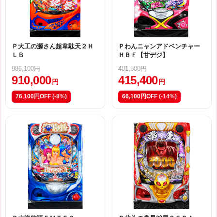
Ｐ大工の源さん超韋駄天２Ｈ
Ｐわんニャンアドベンチャー
ＬＢ
ＨＢＦ【甘デジ】
986,100円
481,500円
910,000
415,400
円
円
76,100円OFF
(-8%)
66,100円OFF
(-14%)