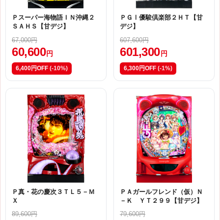
Ｐスーパー海物語ＩＮ沖縄２
ＰＧⅠ優駿倶楽部２ＨＴ【甘
ＳＡＨＳ【甘デジ】
デジ】
67,000円
607,600円
60,600
601,300
円
円
6,400円OFF
(-10%)
6,300円OFF
(-1%)
Ｐ真・花の慶次３ＴＬ５－Ｍ
ＰＡガールフレンド（仮）Ｎ
Ｘ
－Ｋ ＹＴ２９９【甘デジ】
89,600円
79,600円