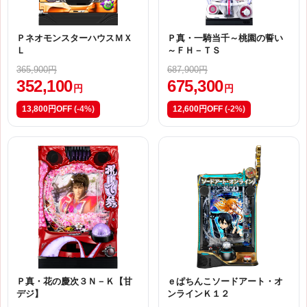
ＰネオモンスターハウスＭＸ
Ｐ真・一騎当千～桃園の誓い
Ｌ
～ＦＨ－ＴＳ
365,900円
687,900円
352,100
675,300
円
円
13,800円OFF
(-4%)
12,600円OFF
(-2%)
Ｐ真・花の慶次３Ｎ－Ｋ【甘
ｅぱちんこソードアート・オ
デジ】
ンラインＫ１２