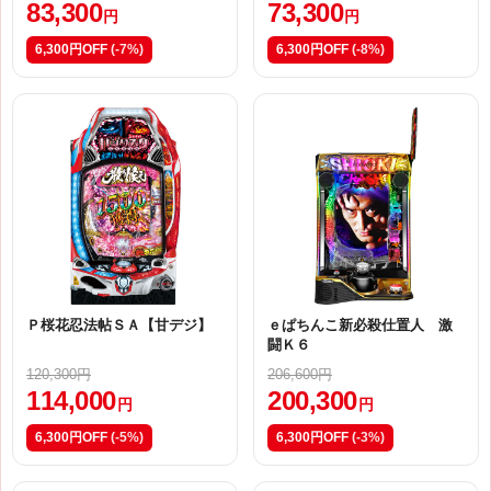
83,300
73,300
円
円
6,300円OFF
(-7%)
6,300円OFF
(-8%)
Ｐ桜花忍法帖ＳＡ【甘デジ】
ｅぱちんこ新必殺仕置人 激
闘Ｋ６
120,300円
206,600円
114,000
200,300
円
円
6,300円OFF
(-5%)
6,300円OFF
(-3%)