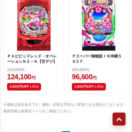
ＰＡビビッドレッド・オペレ
Ｐスーパー海物語ＩＮ沖縄５
ーションＮ２－Ｋ【甘デジ】
ＳＣＦ
129,000円
100,400円
124,100
96,600
円
円
4,900円OFF
(-4%)
3,800円OFF
(-4%)
※価格は税込表示です。価格・在庫は予告なく変更になる場合がございます。
最新情報は各商品ページをご確認ください。