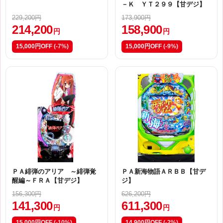
－Ｋ ＹＴ２９９【甘デジ】
229,200円
173,900円
214,200
158,900
円
円
15,000円OFF
(-7%)
15,000円OFF
(-9%)
ＰＡ緋弾のアリア ～緋弾覚
ＰＡ新海物語ＡＲＢＢ【甘デ
醒編～ＦＲＡ【甘デジ】
ジ】
156,300円
626,200円
141,300
611,300
円
円
15,000円OFF
(-10%)
14,900円OFF
(-2%)