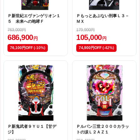
Ｐ新世紀エヴァンゲリオン１
Ｐもっとあぶない刑事Ｌ３－
５ 未来への咆哮Ｆ
ＭＸ
763,000円
179,900円
686,900
105,000
円
円
76,100円OFF
(-10%)
74,900円OFF
(-42%)
Ｐ新鬼武者９ＹＵ１【甘デ
Ｐルパン三世２０００カラッ
ジ】
トの涙Ｌ２ＡＺ１