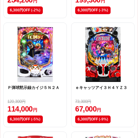
円
円
6,300円OFF
(-2%)
6,300円OFF
(-3%)
Ｐ弾球黙示録カイジ５Ｎ２Ａ
ｅキャッツアイ３Ｈ４ＹＺ３
120,300円
73,300円
114,000
67,000
円
円
6,300円OFF
(-5%)
6,300円OFF
(-9%)