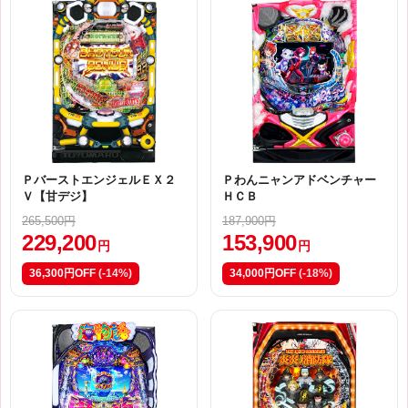
ＰバーストエンジェルＥＸ２
Ｐわんニャンアドベンチャー
Ｖ【甘デジ】
ＨＣＢ
265,500円
187,900円
229,200
153,900
円
円
36,300円OFF
(-14%)
34,000円OFF
(-18%)