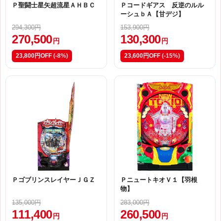
Ｐ聖闘士星矢超流星ＡＨＢＣ
Ｐコードギアス 反逆のルル
ーシュｂＡ【甘デジ】
294,300円
153,900円
270,500
130,300
円
円
23,800円OFF
(-8%)
23,600円OFF
(-15%)
ＰゴブリンスレイヤーＪＧＺ
ＰニュートキオＶ１【羽根
物】
135,000円
283,000円
111,400
260,500
円
円