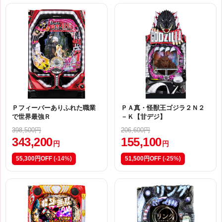
Ｐフィーバーありふれた職業
ＰＡ真・怪獣王ゴジラ２Ｎ２
で世界最強Ｒ
－Ｋ【甘デジ】
398,500円
206,600円
343,200
155,100
円
円
55,300円OFF
(-14%)
51,500円OFF
(-25%)