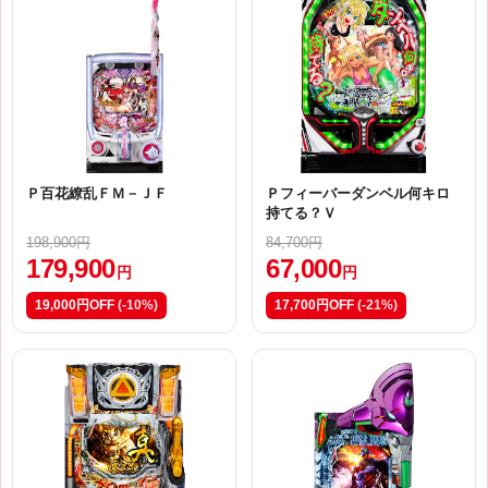
Ｐ百花繚乱ＦＭ－ＪＦ
Ｐフィーバーダンベル何キロ
持てる？Ｖ
198,900円
84,700円
179,900
67,000
円
円
19,000円OFF
(-10%)
17,700円OFF
(-21%)