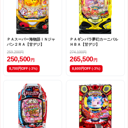
ＰＡスーパー海物語ＩＮジャ
ＰＡギンパラ夢幻カーニバル
パン２ＲＡ【甘デジ】
ＨＢＡ【甘デジ】
259,200円
274,100円
250,500
265,500
円
円
8,700円OFF
(-3%)
8,600円OFF
(-3%)