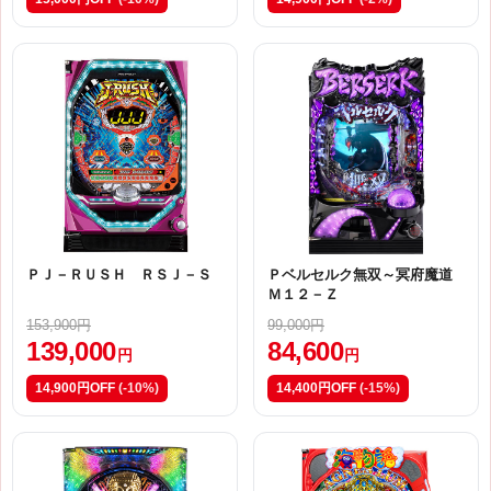
ＰＪ－ＲＵＳＨ ＲＳＪ－Ｓ
Ｐベルセルク無双～冥府魔道
Ｍ１２－Ｚ
153,900円
99,000円
139,000
84,600
円
円
14,900円OFF
(-10%)
14,400円OFF
(-15%)