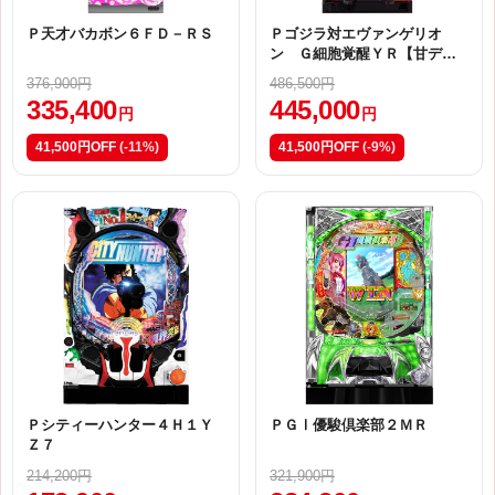
Ｐ天才バカボン６ＦＤ－ＲＳ
Ｐゴジラ対エヴァンゲリオ
ン Ｇ細胞覚醒ＹＲ【甘デ
ジ】
376,900円
486,500円
335,400
445,000
円
円
41,500円OFF
(-11%)
41,500円OFF
(-9%)
Ｐシティーハンター４Ｈ１Ｙ
ＰＧⅠ優駿倶楽部２ＭＲ
Ｚ７
214,200円
321,900円