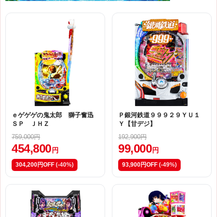
ｅゲゲゲの鬼太郎 獅子奮迅
Ｐ銀河鉄道９９９２９ＹＵ１
ＳＰ ＪＨＺ
Ｙ【甘デジ】
759,000円
192,900円
454,800
99,000
円
円
304,200円OFF
(-40%)
93,900円OFF
(-49%)