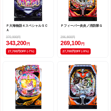
Ｐ大海物語４スペシャルＳＣ
Ｐフィーバー炎炎ノ消防隊Ｇ
Ａ
370,900円
296,800円
343,200
269,100
円
円
27,700円OFF
(-7%)
27,700円OFF
(-9%)