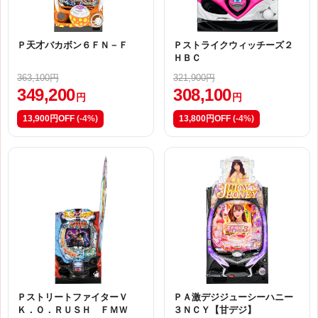
Ｐ天才バカボン６ＦＮ－Ｆ
Ｐストライクウィッチーズ２
ＨＢＣ
363,100円
321,900円
349,200
308,100
円
円
13,900円OFF
(-4%)
13,800円OFF
(-4%)
ＰストリートファイターＶ
ＰＡ激デジジューシーハニー
Ｋ．Ｏ．ＲＵＳＨ ＦＭＷ
３ＮＣＹ【甘デジ】