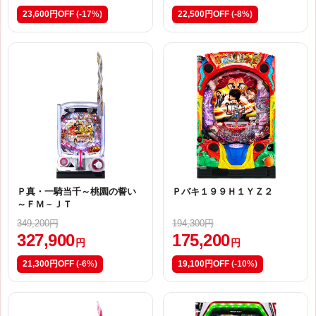
23,600円OFF
(-17%)
22,500円OFF
(-8%)
Ｐ真・一騎当千～桃園の誓い
Ｐバキ１９９Ｈ１ＹＺ２
～ＦＭ－ＪＴ
349,200円
194,300円
327,900
175,200
円
円
21,300円OFF
(-6%)
19,100円OFF
(-10%)