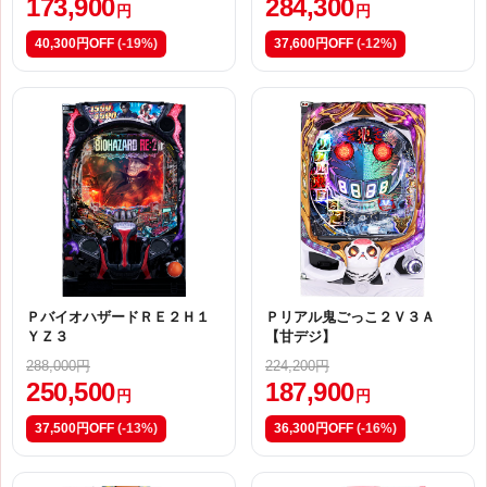
173,900
284,300
円
円
40,300円OFF
(-19%)
37,600円OFF
(-12%)
ＰバイオハザードＲＥ２Ｈ１
Ｐリアル鬼ごっこ２Ｖ３Ａ
ＹＺ３
【甘デジ】
288,000円
224,200円
250,500
187,900
円
円
37,500円OFF
(-13%)
36,300円OFF
(-16%)