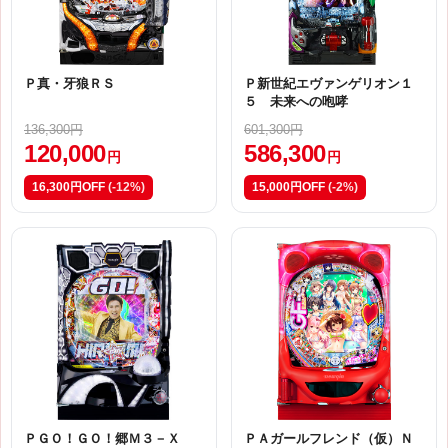
Ｐ真・牙狼ＲＳ
Ｐ新世紀エヴァンゲリオン１
５ 未来への咆哮
136,300円
601,300円
120,000
586,300
円
円
16,300円OFF
(-12%)
15,000円OFF
(-2%)
ＰＧＯ！ＧＯ！郷Ｍ３－Ｘ
ＰＡガールフレンド（仮）Ｎ