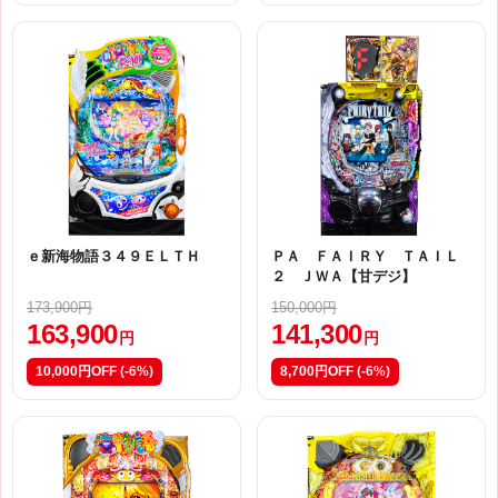
ｅ新海物語３４９ＥＬＴＨ
ＰＡ ＦＡＩＲＹ ＴＡＩＬ
２ ＪＷＡ【甘デジ】
173,900円
150,000円
163,900
141,300
円
円
10,000円OFF
(-6%)
8,700円OFF
(-6%)