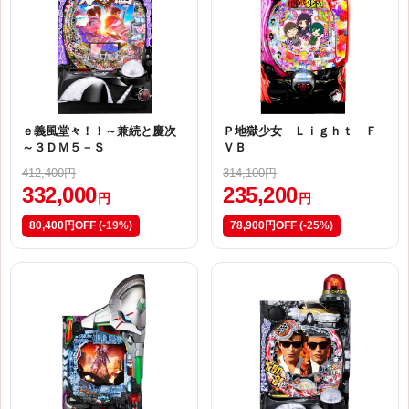
ｅ義風堂々！！～兼続と慶次
Ｐ地獄少女 Ｌｉｇｈｔ Ｆ
～３ＤＭ５－Ｓ
ＶＢ
412,400円
314,100円
332,000
235,200
円
円
80,400円OFF
(-19%)
78,900円OFF
(-25%)