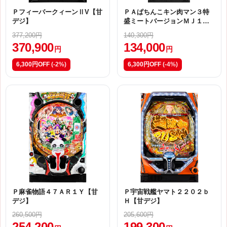
ＰフィーバークィーンⅡV【甘
ＰＡぱちんこキン肉マン３特
デジ】
盛ミートバージョンＭＪ１
【甘デジ】
377,200円
140,300円
370,900
134,000
円
円
6,300円OFF
(-2%)
6,300円OFF
(-4%)
Ｐ麻雀物語４７ＡＲ１Ｙ【甘
Ｐ宇宙戦艦ヤマト２２０２ｂ
デジ】
Ｈ【甘デジ】
260,500円
205,600円
254,200
199,300