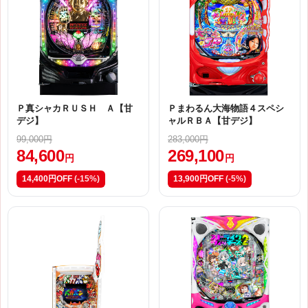
Ｐ真シャカＲＵＳＨ Ａ【甘
Ｐまわるん大海物語４スペシ
デジ】
ャルＲＢＡ【甘デジ】
99,000円
283,000円
84,600
269,100
円
円
14,400円OFF
(-15%)
13,900円OFF
(-5%)