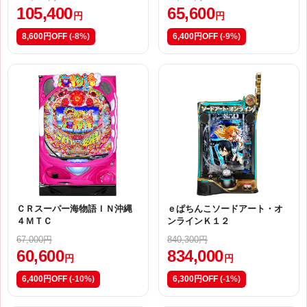
105,400
65,600
円
円
8,600円OFF
(-8%)
6,400円OFF
(-9%)
ＣＲスーパー海物語ＩＮ沖縄
ｅぱちんこソードアート・オ
４ＭＴＣ
ンラインＫ１２
67,000円
840,300円
60,600
834,000
円
円
6,400円OFF
(-10%)
6,300円OFF
(-1%)