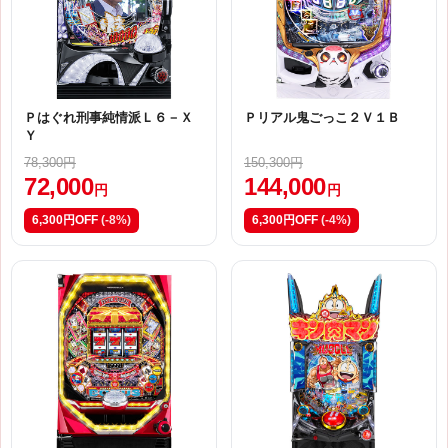
Ｐはぐれ刑事純情派Ｌ６－Ｘ
Ｐリアル鬼ごっこ２Ｖ１Ｂ
Ｙ
78,300円
150,300円
72,000
144,000
円
円
6,300円OFF
(-8%)
6,300円OFF
(-4%)