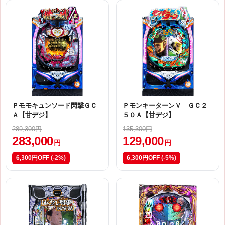
Ｐモモキュンソード閃撃ＧＣ
ＰモンキーターンＶ ＧＣ２
Ａ【甘デジ】
５０Ａ【甘デジ】
289,300円
135,300円
283,000
129,000
円
円
6,300円OFF
(-2%)
6,300円OFF
(-5%)