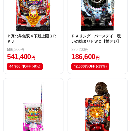
Ｐ真北斗無双４下剋上闘ＧＲ
ＰＡリング バースデイ 呪
ＰＪ
いの始まりＦＷＣ【甘デジ】
586,300円
229,200円
541,400
186,600
円
円
44,900円OFF
(-8%)
42,600円OFF
(-19%)