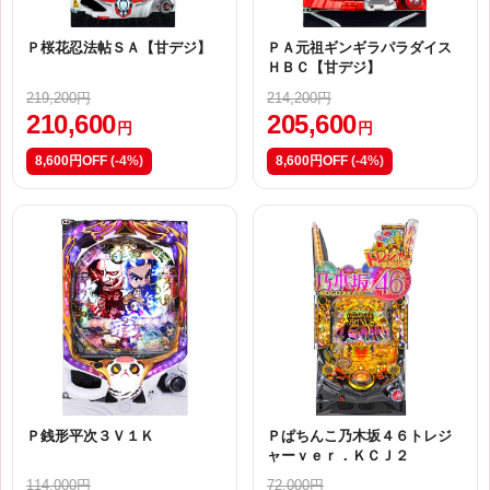
Ｐ桜花忍法帖ＳＡ【甘デジ】
ＰＡ元祖ギンギラパラダイス
ＨＢＣ【甘デジ】
219,200円
214,200円
210,600
205,600
円
円
8,600円OFF
(-4%)
8,600円OFF
(-4%)
Ｐ銭形平次３Ｖ１Ｋ
Ｐぱちんこ乃木坂４６トレジ
ャーｖｅｒ．ＫＣＪ２
114,000円
72,000円