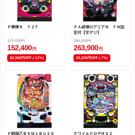
Ｐ華牌Ｒ Ｙ２Ｆ
ＰＡ緋弾のアリアⅢ ＦＷ設
定付【甘デジ】
172,700円
284,100円
152,400
263,900
円
円
20,300円OFF
(-12%)
20,200円OFF
(-7%)
Ｐ戦国乙女５Ｍ１ＢＵ２Ｓ
ＰワイルドロデオＳ２