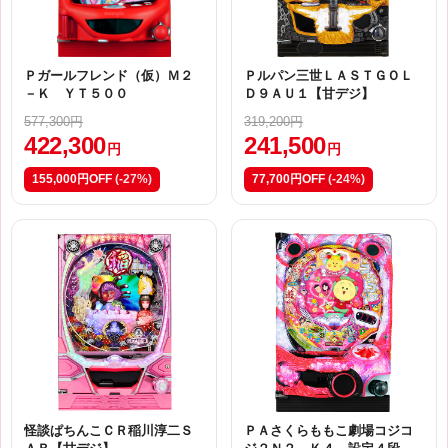
Ｐガールフレンド（仮）Ｍ２
Ｐルパン三世ＬＡＳＴＧＯＬ
－Ｋ ＹＴ５００
Ｄ９ＡＵ１【甘デジ】
577,300円
319,200円
422,300
241,500
円
円
155,000円OFF
(-27%)
77,700円OFF
(-24%)
怪談ぱちんこＣＲ稲川淳二Ｓ
ＰＡさくらももこ劇場コジコ