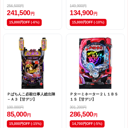
256,500円
149,900円
241,500
134,900
円
円
15,000円OFF
(-6%)
15,000円OFF
(-10%)
Ｐぱちんこ必殺仕事人総出陣
Ｐターミネーター２Ｌ１ＢＳ
－Ａ３【甘デジ】
１Ｓ【甘デジ】
100,000円
301,200円
85,000
286,500
円
円
15,000円OFF
(-15%)
14,700円OFF
(-5%)