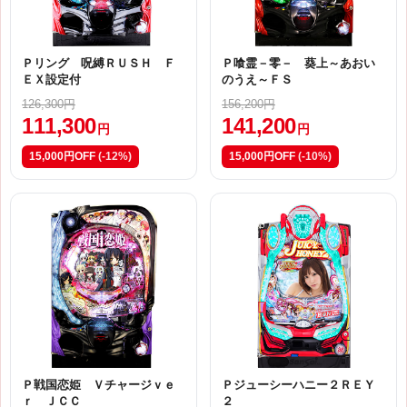
Ｐリング 呪縛ＲＵＳＨ Ｆ
Ｐ喰霊－零－ 葵上～あおい
ＥＸ設定付
のうえ～ＦＳ
126,300円
156,200円
111,300
141,200
円
円
15,000円OFF
(-12%)
15,000円OFF
(-10%)
Ｐ戦国恋姫 Ｖチャージｖｅ
Ｐジューシーハニー２ＲＥＹ
ｒ ＪＣＣ
２