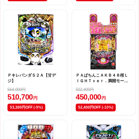
ＰキレパンダＳ２Ａ【甘デ
ＰＡぱちんこＡＫＢ４８桜Ｌ
ジ】
ＩＧＨＴｖｅｒ．満開モード
搭載ＭＡ５【甘デジ】
564,000円
502,400円
510,700
450,000
円
円
53,300円OFF
(-9%)
52,400円OFF
(-10%)