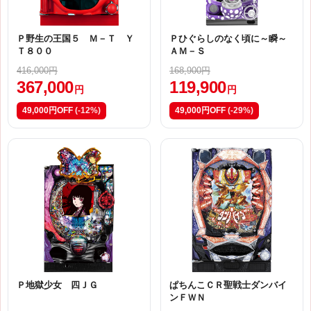
Ｐ野生の王国５ Ｍ－Ｔ Ｙ
Ｐひぐらしのなく頃に～瞬～
Ｔ８００
ＡＭ－Ｓ
416,000円
168,900円
367,000
119,900
円
円
49,000円OFF
(-12%)
49,000円OFF
(-29%)
Ｐ地獄少女 四ＪＧ
ぱちんこＣＲ聖戦士ダンバイ
ンＦＷＮ