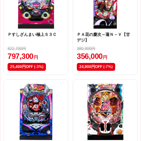
Ｐすしざんまい極上Ｓ３Ｃ
ＰＡ花の慶次～蓮Ｎ－Ｖ【甘
デジ】
822,700円
380,900円
797,300
356,000
円
円
25,400円OFF
(-3%)
24,900円OFF
(-7%)