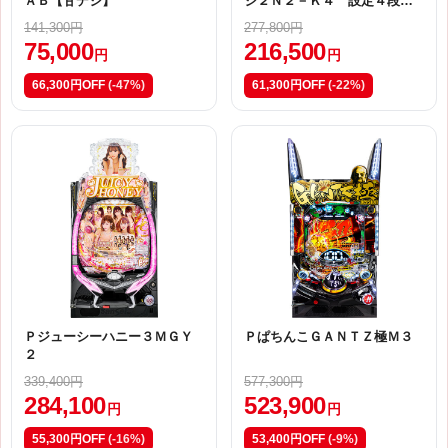
ＡＢ【甘デジ】
ジ２Ｎ２－Ｋ４ 設定４段階
ｖｅｒ．【甘デジ】
141,300円
277,800円
75,000
216,500
円
円
66,300円OFF
(-47%)
61,300円OFF
(-22%)
Ｐジューシーハニー３ＭＧＹ
ＰぱちんこＧＡＮＴＺ極Ｍ３
２
339,400円
577,300円
284,100
523,900
円
円
55,300円OFF
(-16%)
53,400円OFF
(-9%)