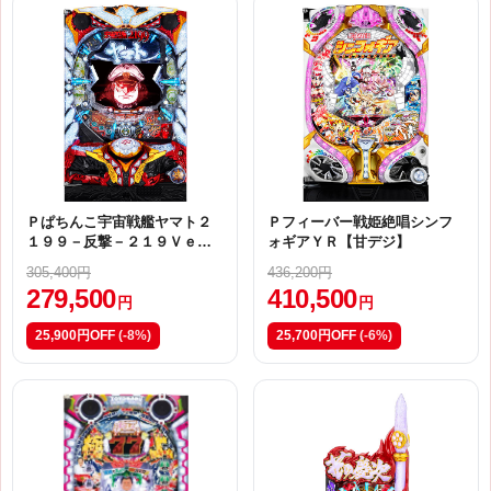
Ｐぱちんこ宇宙戦艦ヤマト２
Ｐフィーバー戦姫絶唱シンフ
１９９－反撃－２１９Ｖｅ
ォギアＹＲ【甘デジ】
ｒ．【ＥＴＢ】
305,400円
436,200円
279,500
410,500
円
円
25,900円OFF
(-8%)
25,700円OFF
(-6%)