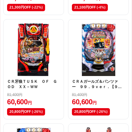
21,300円OFF
(-22%)
21,100円OFF
(-4%)
ＣＲ牙狼ＴＵＳＫ ＯＦ Ｇ
ＣＲＡガールズ＆パンツァ
ＯＤ ＸＸ－ＷＷ
ー ９９．９ｖｅｒ．【９Ａ
Ｓ（甘デジ）】
81,400円
81,400円
60,600
60,600
円
円
20,800円OFF
(-26%)
20,800円OFF
(-26%)