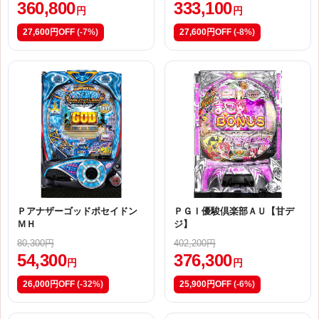
360,800
333,100
円
円
27,600円OFF
(-7%)
27,600円OFF
(-8%)
Ｐアナザーゴッドポセイドン
ＰＧＩ優駿倶楽部ＡＵ【甘デ
ＭＨ
ジ】
80,300円
402,200円
54,300
376,300
円
円
26,000円OFF
(-32%)
25,900円OFF
(-6%)