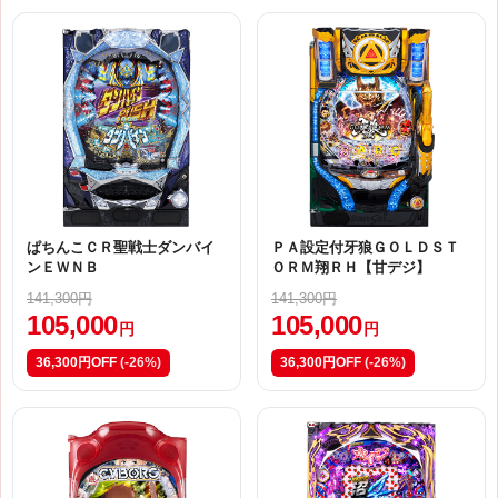
ぱちんこＣＲ聖戦士ダンバイ
ＰＡ設定付牙狼ＧＯＬＤＳＴ
ンＥＷＮＢ
ＯＲＭ翔ＲＨ【甘デジ】
141,300円
141,300円
105,000
105,000
円
円
36,300円OFF
(-26%)
36,300円OFF
(-26%)