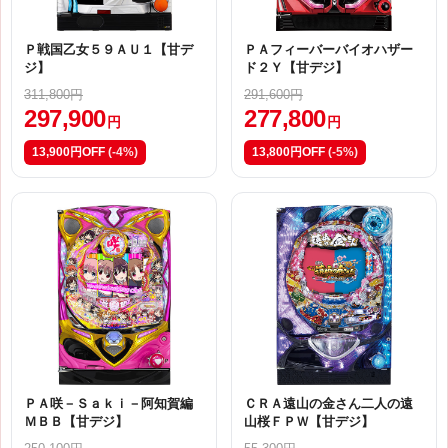
Ｐ戦国乙女５９ＡＵ１【甘デ
ＰＡフィーバーバイオハザー
ジ】
ド２Ｙ【甘デジ】
311,800円
291,600円
297,900
277,800
円
円
13,900円OFF
(-4%)
13,800円OFF
(-5%)
ＰＡ咲－Ｓａｋｉ－阿知賀編
ＣＲＡ遠山の金さん二人の遠
ＭＢＢ【甘デジ】
山桜ＦＰＷ【甘デジ】