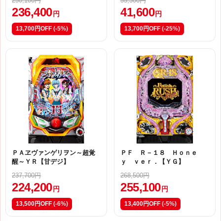
250,100円
55,300円
236,400
41,600
円
円
13,700円OFF
(-5%)
13,700円OFF
(-25%)
ＰＡヱヴァンゲリヲン～超覚
ＰＦ Ｒ－１８ Ｈｏｎｅ
醒～ＹＲ【甘デジ】
ｙ ｖｅｒ．【ＹＧ】
237,700円
268,500円
224,200
255,100
円
円
13,500円OFF
(-6%)
13,400円OFF
(-5%)