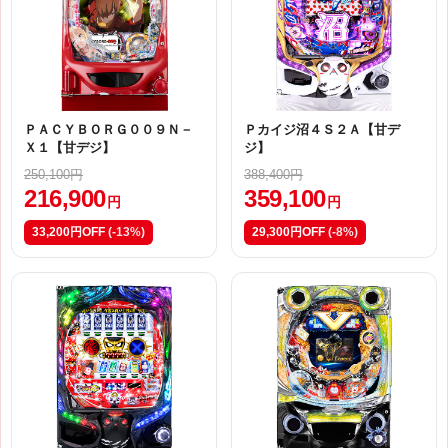
ＰＡＣＹＢＯＲＧ００９Ｎ－
Ｐカイジ沼４Ｓ２Ａ【甘デ
Ｘ１【甘デジ】
ジ】
250,100円
388,400円
216,900
359,100
円
円
33,200円OFF
(-13%)
29,300円OFF
(-8%)