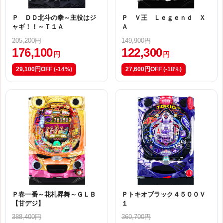
Ｐ ＤＤ北斗の拳～主役はジ
Ｐ Ｖ王 Ｌｅｇｅｎｄ Ｘ
ャギ！！～Ｔ１Ａ
Ａ
205,200円
149,900円
176,100
122,300
円
円
29,100円OFF
(-14%)
27,600円OFF
(-18%)
Ｐ春一番～花札昇舞～ＧＬＢ
Ｐトキオブラック４５００Ｖ
【甘デジ】
１
388,400円
360,700円