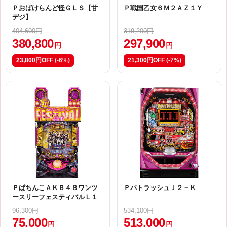
Ｐおばけらんど怪ＧＬＳ【甘
Ｐ戦国乙女６Ｍ２ＡＺ１Ｙ
デジ】
404,600円
319,200円
380,800
297,900
円
円
23,800円OFF
(-6%)
21,300円OFF
(-7%)
ＰぱちんこＡＫＢ４８ワンツ
ＰパトラッシュＪ２－Ｋ
ースリーフェスティバルＬ１
96,300円
534,100円
75,000
513,000
円
円