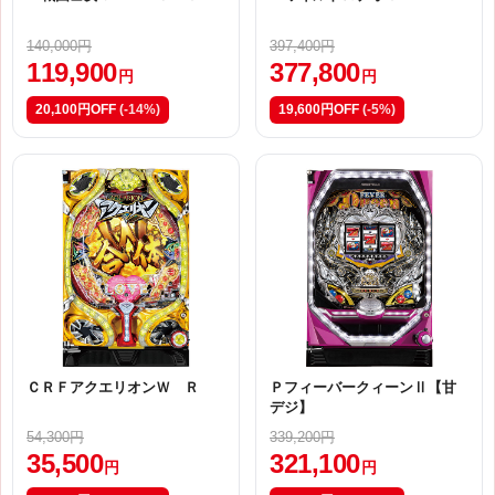
140,000円
397,400円
119,900
377,800
円
円
20,100円OFF
(-14%)
19,600円OFF
(-5%)
ＣＲＦアクエリオンＷ Ｒ
ＰフィーバークィーンⅡ【甘
デジ】
54,300円
339,200円
35,500
321,100
円
円