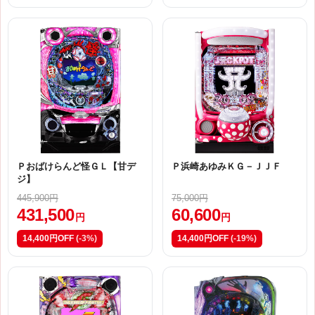
Ｐおばけらんど怪ＧＬ【甘デ
Ｐ浜崎あゆみＫＧ－ＪＪＦ
ジ】
445,900円
75,000円
431,500
60,600
円
円
14,400円OFF
(-3%)
14,400円OFF
(-19%)