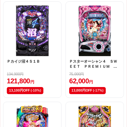
Ｐカイジ沼４Ｓ１Ｂ
Ｐスターオーシャン４ ＳＷ
ＥＥＴ ＰＲＥＭＩＵＭ ｖ
ｅｒ．【ＡＡ（甘デジ）】
134,900円
75,000円
121,800
62,000
円
円
13,100円OFF
(-10%)
13,000円OFF
(-17%)