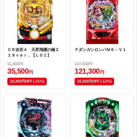
ＣＲ吉宗４ 天昇飛躍の極２
ＰダンガンロンパＭ６－Ｖ１
１９ｖｅｒ．【ＬＯ１】
51,800円
137,500円
35,500
121,300
円
円
16,300円OFF
(-31%)
16,200円OFF
(-12%)