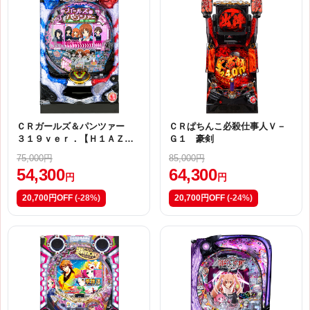
ＣＲガールズ＆パンツァー
ＣＲぱちんこ必殺仕事人Ｖ－
３１９ｖｅｒ．【Ｈ１ＡＺ
Ｇ１ 豪剣
４】
75,000円
85,000円
54,300
64,300
円
円
20,700円OFF
(-28%)
20,700円OFF
(-24%)