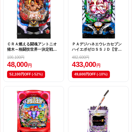
ＣＲＡ燃える闘魂アントニオ
ＰＡデジハネエウレカセブン
猪木～格闘技世界一決定戦～
ハイエボゼロＳＳＪＤ【甘デ
９９．９ｖｅｒ．【５９ＡＵ
ジ】
100,100円
482,600円
（甘デジ）】
48,000
433,000
円
円
52,100円OFF
(-52%)
49,600円OFF
(-10%)