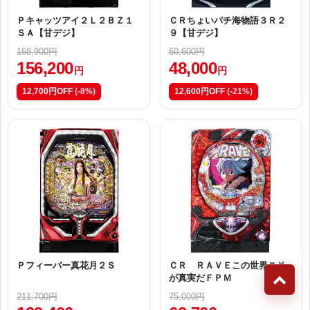
Ｐキャッツアイ２Ｌ２ＢＺ１
ＣＲちょいパチ海物語３Ｒ２
ＳＡ【甘デジ】
９【甘デジ】
168,900円
60,600円
156,200
48,000
円
円
12,700円OFF
(-8%)
12,600円OFF
(-21%)
Ｐフィーバー真花月２Ｓ
ＣＲ ＲＡＶＥこの世界こそ
が真実だＦＰＭ
211,700円
75,000円