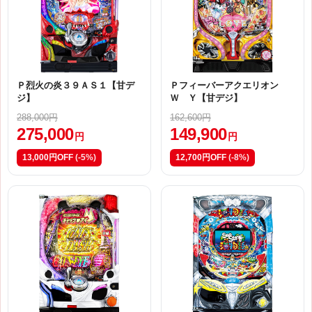
Ｐ烈火の炎３９ＡＳ１【甘デ
Ｐフィーバーアクエリオン
ジ】
Ｗ Ｙ【甘デジ】
288,000円
162,600円
275,000
149,900
円
円
13,000円OFF
(-5%)
12,700円OFF
(-8%)