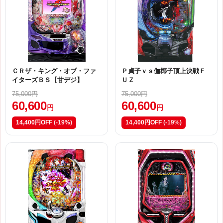
ＣＲザ・キング・オブ・ファ
Ｐ貞子ｖｓ伽椰子頂上決戦Ｆ
イターズＢＳ【甘デジ】
ＵＺ
75,000円
75,000円
60,600
60,600
円
円
14,400円OFF
(-19%)
14,400円OFF
(-19%)