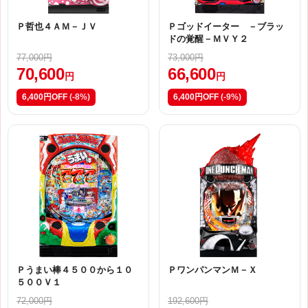
Ｐ哲也４ＡＭ－ＪＶ
Ｐゴッドイーター －ブラッ
ドの覚醒－ＭＶＹ２
77,000円
73,000円
70,600
66,600
円
円
6,400円OFF
(-8%)
6,400円OFF
(-9%)
Ｐうまい棒４５００から１０
ＰワンパンマンＭ－Ｘ
５００Ｖ１
72,000円
192,600円