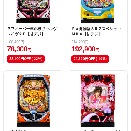
Ｐフィーバー革命機ヴァルヴ
ＰＡ海物語３Ｒ２スペシャル
レイヴ２Ｆ【甘デジ】
ＭＢＡ【甘デジ】
100,400円
214,200円
78,300
192,900
円
円
22,100円OFF
(-22%)
21,300円OFF
(-10%)