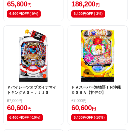
65,600
186,200
円
円
6,400円OFF
(-9%)
6,400円OFF
(-3%)
Ｐパイレーツオブダイナマイ
ＰＡスーパー海物語ＩＮ沖縄
トキングＡＧ－ＪＪＪＳ
５ＳＢＡ【甘デジ】
67,000円
67,000円
60,600
60,600
円
円
6,400円OFF
(-10%)
6,400円OFF
(-10%)