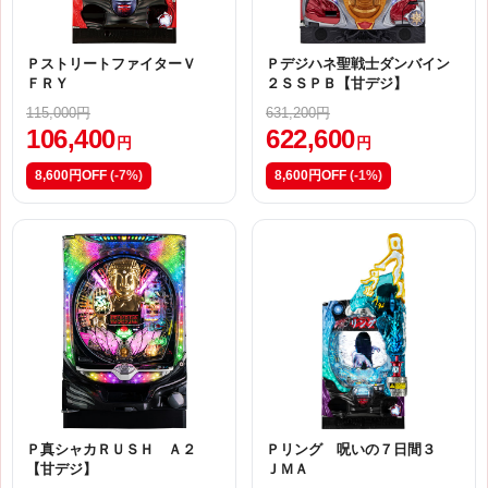
ＰストリートファイターＶ
Ｐデジハネ聖戦士ダンバイン
ＦＲＹ
２ＳＳＰＢ【甘デジ】
115,000円
631,200円
106,400
622,600
円
円
8,600円OFF
(-7%)
8,600円OFF
(-1%)
Ｐ真シャカＲＵＳＨ Ａ２
Ｐリング 呪いの７日間３
【甘デジ】
ＪＭＡ