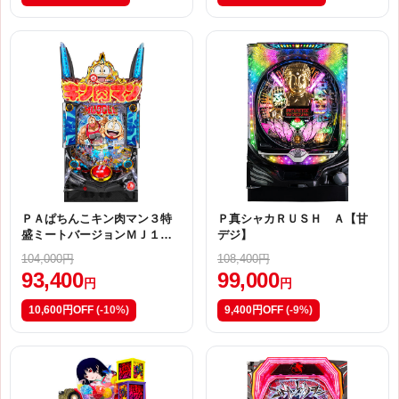
ＰＡぱちんこキン肉マン３特
Ｐ真シャカＲＵＳＨ Ａ【甘
盛ミートバージョンＭＪ１
デジ】
【甘デジ】
104,000円
108,400円
93,400
99,000
円
円
10,600円OFF
(-10%)
9,400円OFF
(-9%)