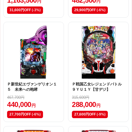
1,163,500
482,500
円
円
31,600円OFF
(-3%)
29,900円OFF
(-6%)
Ｐ新世紀エヴァンゲリオン１
Ｐ戦国乙女レジェンドバトル
５ 未来への咆哮
９ＹＵ１Ｙ【甘デジ】
467,700円
315,600円
440,000
288,000
円
円
27,700円OFF
(-6%)
27,600円OFF
(-9%)