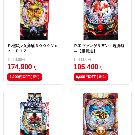
Ｐ地獄少女覚醒３０００Ｖｅ
Ｐヱヴァンゲリヲン～超覚醒
ｒ．ＦＨＺ
～【超暴走】
183,800円
114,000円
174,900
105,400
円
円
8,900円OFF
(-5%)
8,600円OFF
(-8%)