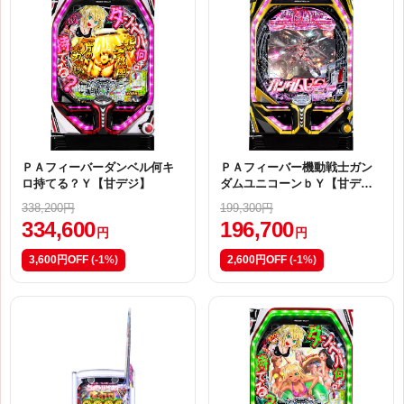
ＰＡフィーバーダンベル何キ
ＰＡフィーバー機動戦士ガン
ロ持てる？Ｙ【甘デジ】
ダムユニコーンｂＹ【甘デ
ジ】
338,200円
199,300円
334,600
196,700
円
円
3,600円OFF
(-1%)
2,600円OFF
(-1%)