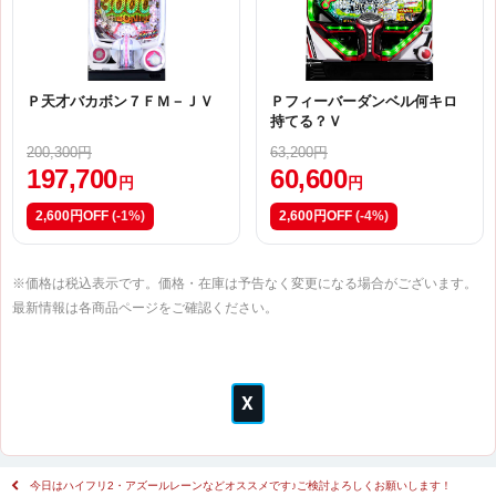
Ｐ天才バカボン７ＦＭ－ＪＶ
Ｐフィーバーダンベル何キロ
持てる？Ｖ
200,300円
63,200円
197,700
60,600
円
円
2,600円OFF
(-1%)
2,600円OFF
(-4%)
※価格は税込表示です。価格・在庫は予告なく変更になる場合がございます。
最新情報は各商品ページをご確認ください。
今日はハイフリ2・アズールレーンなどオススメです♪ご検討よろしくお願いします！