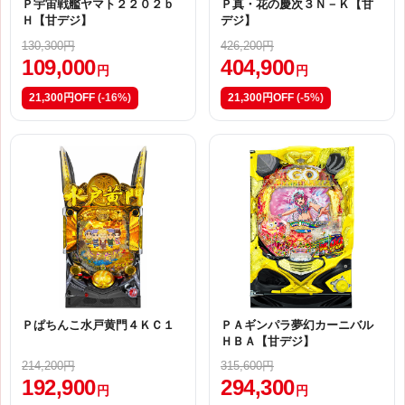
Ｐ宇宙戦艦ヤマト２２０２ｂ
Ｐ真・花の慶次３Ｎ－Ｋ【甘
Ｈ【甘デジ】
デジ】
130,300円
426,200円
109,000
404,900
円
円
21,300円OFF
(-16%)
21,300円OFF
(-5%)
Ｐぱちんこ水戸黄門４ＫＣ１
ＰＡギンパラ夢幻カーニバル
ＨＢＡ【甘デジ】
214,200円
315,600円
192,900
294,300
円
円