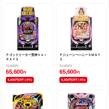
Ｐゴッドイーター荒神Ｖｅｒ
Ｐジューシーハニー３ＭＧＹ
ＲＡＹ３
２
72,000円
72,000円
65,600
65,600
円
円
6,400円OFF
(-9%)
6,400円OFF
(-9%)