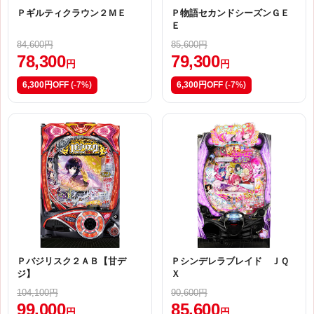
Ｐギルティクラウン２ＭＥ
Ｐ物語セカンドシーズンＧＥ
Ｅ
84,600円
85,600円
78,300
79,300
円
円
6,300円OFF
(-7%)
6,300円OFF
(-7%)
Ｐバジリスク２ＡＢ【甘デ
Ｐシンデレラブレイド ＪＱ
ジ】
Ｘ
104,100円
90,600円
99,000
85,600
円
円