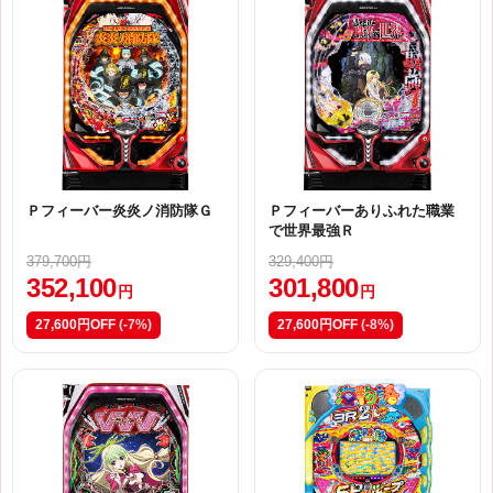
Ｐフィーバー炎炎ノ消防隊Ｇ
Ｐフィーバーありふれた職業
で世界最強Ｒ
379,700円
329,400円
352,100
301,800
円
円
27,600円OFF
(-7%)
27,600円OFF
(-8%)