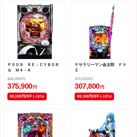
Ｐ００９ ＲＥ：ＣＹＢＯＲ
Ｐサラリーマン金太郎 ＦＶ
Ｇ Ｍ４－Ｋ
Ｅ
445,000円
376,900円
375,900
307,800
円
円
69,100円OFF
(-16%)
69,100円OFF
(-18%)