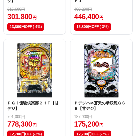
ジ】
ＰＪ
315,600円
460,200円
301,800
446,400
円
円
13,800円OFF
(-4%)
13,800円OFF
(-3%)
ＰＧⅠ優駿倶楽部２ＨＴ【甘
Ｐデジハネ蒼天の拳双龍ＧＳ
デジ】
Ｂ【甘デジ】
791,000円
187,900円
778,300
175,200
円
円
12,700円OFF
(-2%)
12,700円OFF
(-7%)