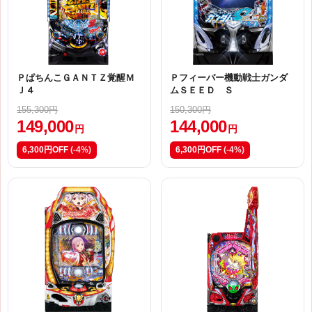
ＰぱちんこＧＡＮＴＺ覚醒Ｍ
Ｐフィーバー機動戦士ガンダ
Ｊ４
ムＳＥＥＤ Ｓ
155,300円
150,300円
149,000
144,000
円
円
6,300円OFF
(-4%)
6,300円OFF
(-4%)