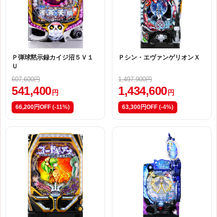
Ｐ弾球黙示録カイジ沼５Ｖ１
Ｐシン・エヴァンゲリオンＸ
Ｕ
607,600円
1,497,900円
541,400
1,434,600
円
円
66,200円OFF
(-11%)
63,300円OFF
(-4%)