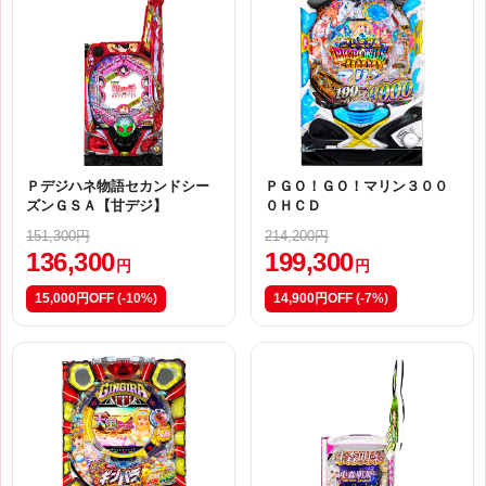
Ｐデジハネ物語セカンドシー
ＰＧＯ！ＧＯ！マリン３００
ズンＧＳＡ【甘デジ】
０ＨＣＤ
151,300円
214,200円
136,300
199,300
円
円
15,000円OFF
(-10%)
14,900円OFF
(-7%)