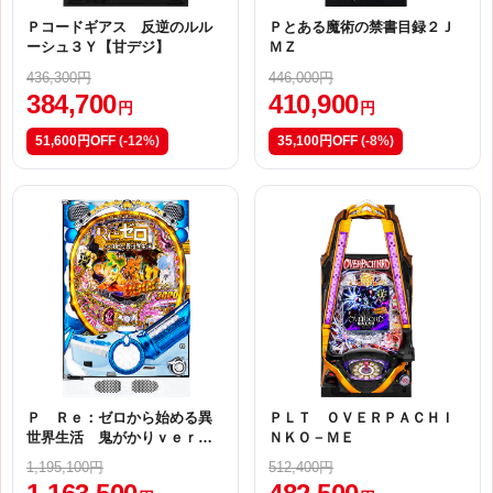
Ｐコードギアス 反逆のルル
Ｐとある魔術の禁書目録２Ｊ
ーシュ３Ｙ【甘デジ】
ＭＺ
436,300円
446,000円
384,700
410,900
円
円
51,600円OFF
(-12%)
35,100円OFF
(-8%)
Ｐ Ｒｅ：ゼロから始める異
ＰＬＴ ＯＶＥＲＰＡＣＨＩ
世界生活 鬼がかりｖｅｒ．
ＮＫＯ－ＭＥ
Ｍ０８
1,195,100円
512,400円