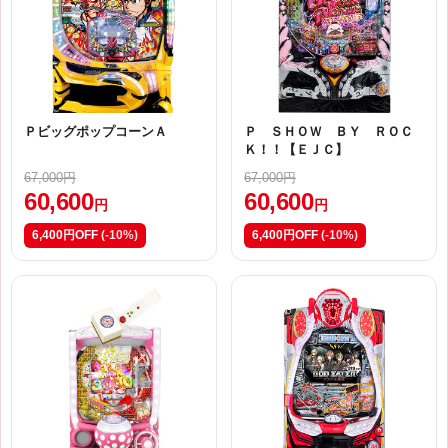
ＰビッグポップコーンＡ
Ｐ ＳＨＯＷ ＢＹ ＲＯＣ
Ｋ！！【ＥＪＣ】
67,000円
67,000円
60,600
60,600
円
円
6,400円OFF
(-10%)
6,400円OFF
(-10%)