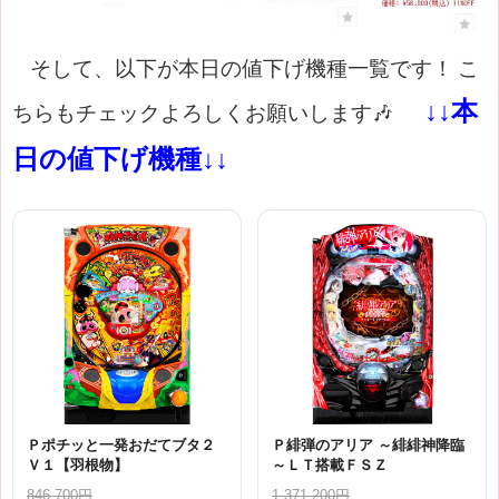
そして、以下が本日の値下げ機種一覧です！
こ
↓↓本
ちらもチェックよろしくお願いします🎶
日の値下げ機種↓↓
Ｐポチッと一発おだてブタ２
Ｐ緋弾のアリア ～緋緋神降臨
Ｖ１【羽根物】
～ＬＴ搭載ＦＳＺ
846,700円
1,371,200円