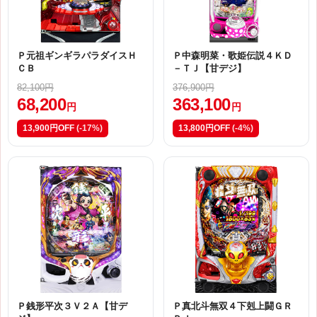
Ｐ元祖ギンギラパラダイスＨ
Ｐ中森明菜・歌姫伝説４ＫＤ
ＣＢ
－ＴＪ【甘デジ】
82,100円
376,900円
68,200
363,100
円
円
13,900円OFF
(-17%)
13,800円OFF
(-4%)
Ｐ銭形平次３Ｖ２Ａ【甘デ
Ｐ真北斗無双４下剋上闘ＧＲ