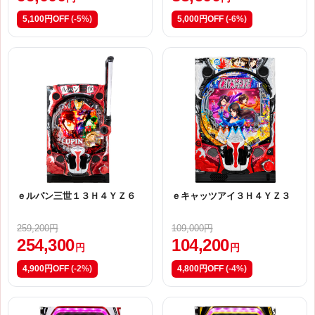
5,100円OFF
(-5%)
5,000円OFF
(-6%)
ｅルパン三世１３Ｈ４ＹＺ６
ｅキャッツアイ３Ｈ４ＹＺ３
259,200円
109,000円
254,300
104,200
円
円
4,900円OFF
(-2%)
4,800円OFF
(-4%)