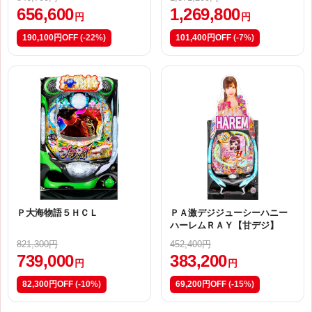
656,600
1,269,800
円
円
190,100円OFF
(-22%)
101,400円OFF
(-7%)
Ｐ大海物語５ＨＣＬ
ＰＡ激デジジューシーハニー
ハーレムＲＡＹ【甘デジ】
821,300円
452,400円
739,000
383,200
円
円
82,300円OFF
(-10%)
69,200円OFF
(-15%)