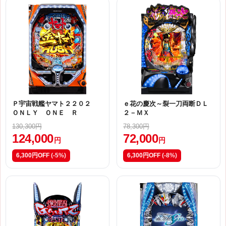
Ｐ宇宙戦艦ヤマト２２０２
ｅ花の慶次～裂一刀両断ＤＬ
ＯＮＬＹ ＯＮＥ Ｒ
２－ＭＸ
130,300円
78,300円
124,000
72,000
円
円
6,300円OFF
(-5%)
6,300円OFF
(-8%)