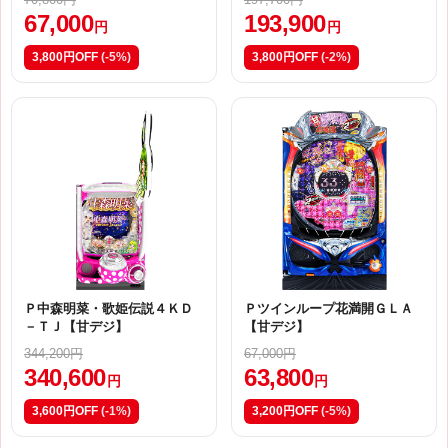
67,000
193,900
円
円
3,800円OFF
(-5%)
3,800円OFF
(-2%)
Ｐ中森明菜・歌姫伝説４ＫＤ
Ｐツインループ花満開ＧＬＡ
－ＴＪ【甘デジ】
【甘デジ】
344,200円
67,000円
340,600
63,800
円
円
3,600円OFF
(-1%)
3,200円OFF
(-5%)