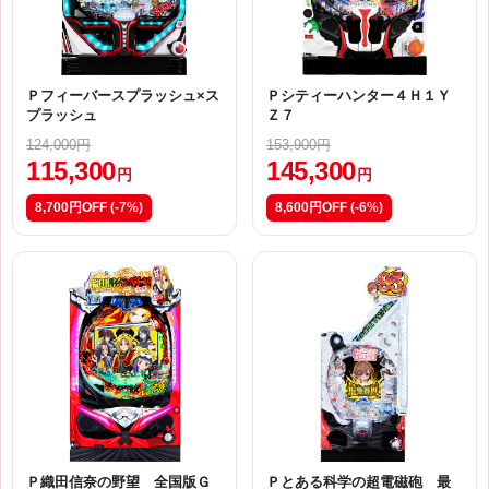
Ｐフィーバースプラッシュ×ス
Ｐシティーハンター４Ｈ１Ｙ
プラッシュ
Ｚ７
124,000円
153,900円
115,300
145,300
円
円
8,700円OFF
(-7%)
8,600円OFF
(-6%)
Ｐ織田信奈の野望 全国版Ｇ
Ｐとある科学の超電磁砲 最