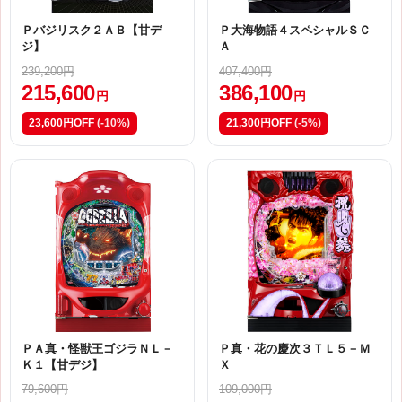
Ｐバジリスク２ＡＢ【甘デ
Ｐ大海物語４スペシャルＳＣ
ジ】
Ａ
239,200円
407,400円
215,600
386,100
円
円
23,600円OFF
(-10%)
21,300円OFF
(-5%)
ＰＡ真・怪獣王ゴジラＮＬ－
Ｐ真・花の慶次３ＴＬ５－Ｍ
Ｋ１【甘デジ】
Ｘ
79,600円
109,000円