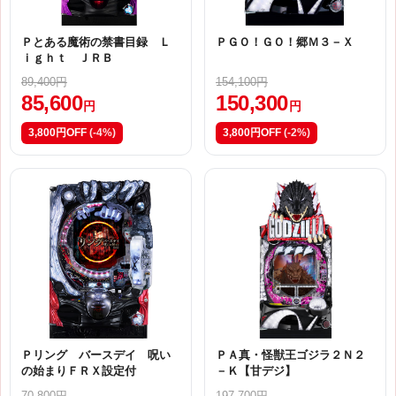
Ｐとある魔術の禁書目録 Ｌ
ＰＧＯ！ＧＯ！郷Ｍ３－Ｘ
ｉｇｈｔ ＪＲＢ
89,400円
154,100円
85,600
150,300
円
円
3,800円OFF
(-4%)
3,800円OFF
(-2%)
Ｐリング バースデイ 呪い
ＰＡ真・怪獣王ゴジラ２Ｎ２
の始まりＦＲＸ設定付
－Ｋ【甘デジ】
70,800円
197,700円