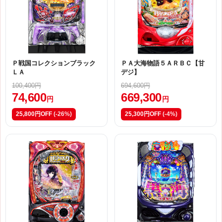
Ｐ戦国コレクションブラック
ＰＡ大海物語５ＡＲＢＣ【甘
ＬＡ
デジ】
100,400円
694,600円
74,600
669,300
円
円
25,800円OFF
(-26%)
25,300円OFF
(-4%)