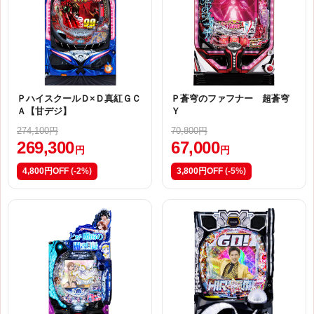
ＰハイスクールＤ×Ｄ真紅ＧＣ
Ｐ蒼穹のファフナー 超蒼穹
Ａ【甘デジ】
Ｙ
274,100円
70,800円
269,300
67,000
円
円
4,800円OFF
(-2%)
3,800円OFF
(-5%)