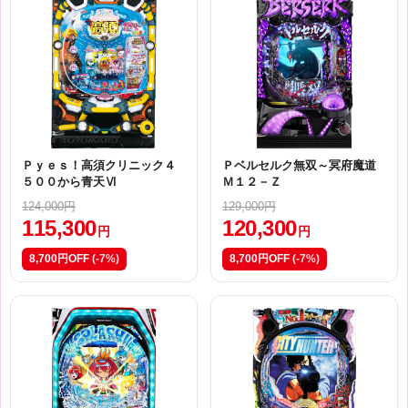
Ｐｙｅｓ！高須クリニック４
Ｐベルセルク無双～冥府魔道
５００から青天Ⅵ
Ｍ１２－Ｚ
124,000円
129,000円
115,300
120,300
円
円
8,700円OFF
(-7%)
8,700円OFF
(-7%)