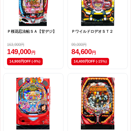
Ｐ桜花忍法帖ＳＡ【甘デジ】
ＰワイルドロデオＳＴ２
163,900円
99,000円
149,000
84,600
円
円
14,900円OFF
(-9%)
14,400円OFF
(-15%)