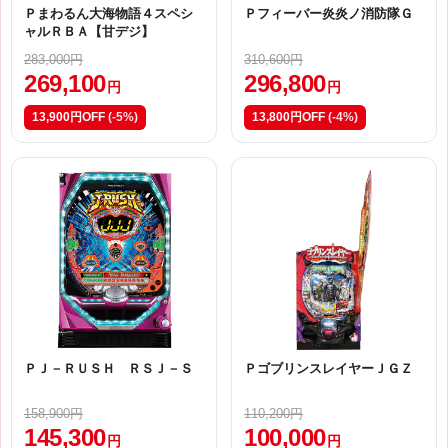
Ｐまわるん大海物語４スペシ
Ｐフィーバー炎炎ノ消防隊Ｇ
ャルＲＢＡ【甘デジ】
283,000円
310,600円
269,100
296,800
円
円
13,900円OFF
(-5%)
13,800円OFF
(-4%)
ＰＪ－ＲＵＳＨ ＲＳＪ－Ｓ
ＰゴブリンスレイヤーＪＧＺ
158,900円
110,200円
145,300
100,000
円
円