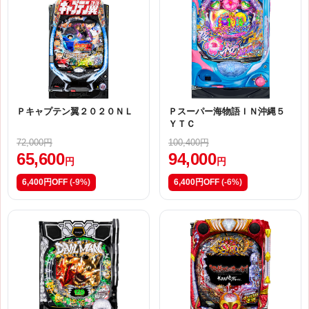
Ｐキャプテン翼２０２０ＮＬ
Ｐスーパー海物語ＩＮ沖縄５
ＹＴＣ
72,000円
100,400円
65,600
94,000
円
円
6,400円OFF
(-9%)
6,400円OFF
(-6%)