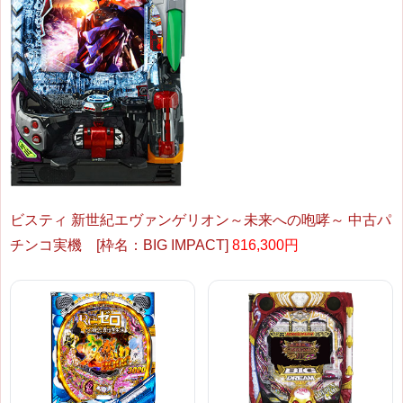
ビスティ 新世紀エヴァンゲリオン～未来への咆哮～ 中古パ
チンコ実機 [枠名：BIG IMPACT]
816,300円