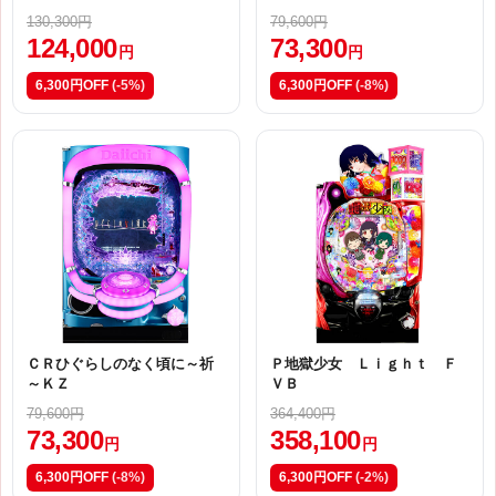
130,300円
79,600円
124,000
73,300
円
円
6,300円OFF
(-5%)
6,300円OFF
(-8%)
ＣＲひぐらしのなく頃に～祈
Ｐ地獄少女 Ｌｉｇｈｔ Ｆ
～ＫＺ
ＶＢ
79,600円
364,400円
73,300
358,100
円
円
6,300円OFF
(-8%)
6,300円OFF
(-2%)