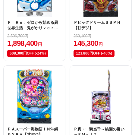
Ｐ Ｒｅ：ゼロから始める異
ＰビッグドリームＳＳＰＨ
世界生活 鬼がかりｖｅｒ．
【甘デジ】
Ｍ０８
2,506,700円
269,100円
1,898,400
145,300
円
円
608,300円OFF
(-24%)
123,800円OFF
(-46%)
ＰＡスーパー海物語ＩＮ沖縄
Ｐ真・一騎当千～桃園の誓い
５ＹＢＡ【甘デジ】
～ＦＭ－ＪＴ