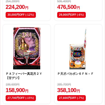
254,200円
506,400円
224,200
476,500
円
円
30,000円OFF
(-12%)
29,900円OFF
(-6%)
ＰＡフィーバー真花月２Ｙ
Ｐ天才バカボン６ＦＮ－Ｆ
【甘デジ】
186,600円
385,700円
158,900
358,100
円
円
27,700円OFF
(-15%)
27,600円OFF
(-7%)