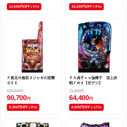
13,600円OFF
(-9%)
10,200円OFF
(-9%)
Ｐ真北斗無双３ジャギの逆襲
ＰＡ貞子ｖｓ伽椰子 頂上決
ＧＥＥ
戦ＦＷＡ【甘デジ】
100,000円
73,300円
90,700
64,400
円
円
9,300円OFF
(-9%)
8,900円OFF
(-12%)