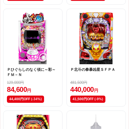
Ｐひぐらしのなく頃に～彩～
Ｐ北斗の拳暴凶星ＳＦＰＡ
ＦＭ－Ｎ
129,000円
481,500円
84,600
440,000
円
円
44,400円OFF
(-34%)
41,500円OFF
(-9%)