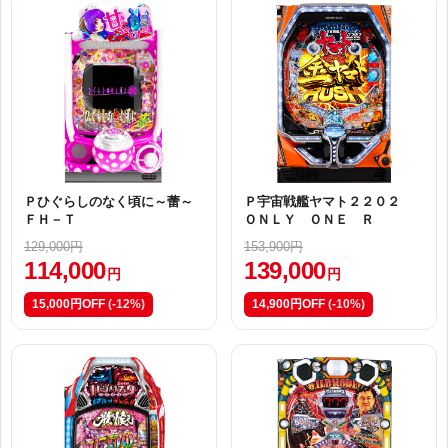
Ｐひぐらしのなく頃に～蕾～
Ｐ宇宙戦艦ヤマト２２０２
ＦＨ－Ｔ
ＯＮＬＹ ＯＮＥ Ｒ
129,000円
153,900円
114,000
139,000
円
円
15,000円OFF
(-12%)
14,900円OFF
(-10%)