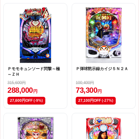
Ｐモモキュンソード閃撃～極
Ｐ弾球黙示録カイジ５Ｎ２Ａ
～ＺＨ
315,600円
100,400円
288,000
73,300
円
円
27,600円OFF
(-9%)
27,100円OFF
(-27%)