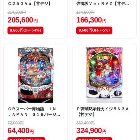
Ｃ２５０Ａａ【甘デジ】
強御坂ＶｅｒＲＶＺ【甘デ
ジ】
214,200円
174,900円
205,600
166,300
円
円
8,600円OFF
(-4%)
8,600円OFF
(-5%)
ＣＲスーパー海物語 ＩＮ
Ｐ弾球黙示録カイジ５Ｎ３Ａ
ＪＡＰＡＮ ３１９バージョ
【甘デジ】
ン【ＭＴＤ】
72,000円
332,400円
64,400
324,900
円
円