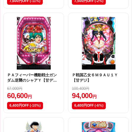
7,600円OFF
(-11%)
7,500円OFF
(-2%)
ＰＡフィーバー機動戦士ガン
Ｐ戦国乙女６Ｍ９ＡＵ１Ｙ
ダム逆襲のシャアＹ【甘デ
【甘デジ】
ジ】
67,000円
100,400円
60,600
94,000
円
円
6,400円OFF
(-10%)
6,400円OFF
(-6%)