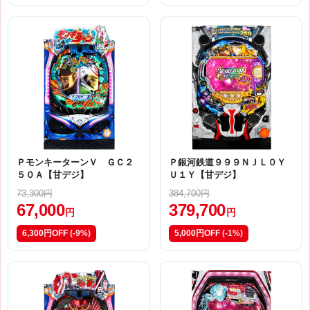
ＰモンキーターンＶ ＧＣ２
Ｐ銀河鉄道９９９ＮＪＬ０Ｙ
５０Ａ【甘デジ】
Ｕ１Ｙ【甘デジ】
73,300円
384,700円
67,000
379,700
円
円
6,300円OFF
(-9%)
5,000円OFF
(-1%)