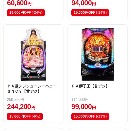
60,600
94,000
円
円
19,000円OFF
(-24%)
15,000円OFF
(-14%)
ＰＡ激デジジューシーハニー
ＰＡ獅子王【甘デジ】
３ＮＣＹ【甘デジ】
259,200円
114,000円
244,200
99,000
円
円
15,000円OFF
(-6%)
15,000円OFF
(-13%)