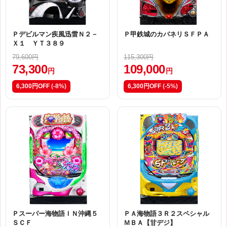
Ｐデビルマン疾風迅雷Ｎ２－
Ｐ甲鉄城のカバネリＳＦＰＡ
Ｘ１ ＹＴ３８９
79,600円
115,300円
73,300
109,000
円
円
6,300円OFF
(-8%)
6,300円OFF
(-5%)
Ｐスーパー海物語ＩＮ沖縄５
ＰＡ海物語３Ｒ２スペシャル
ＳＣＦ
ＭＢＡ【甘デジ】