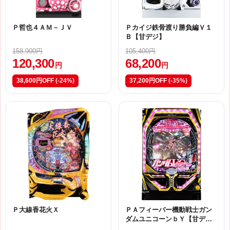
Ｐ哲也４ＡＭ－ＪＶ
Ｐカイジ鉄骨渡り勝負編Ｖ１
Ｂ【甘デジ】
158,900円
105,400円
120,300
68,200
円
円
38,600円OFF
(-24%)
37,200円OFF
(-35%)
Ｐ大線香花火Ｘ
ＰＡフィーバー機動戦士ガン
ダムユニコーンｂＹ【甘デ
ジ】