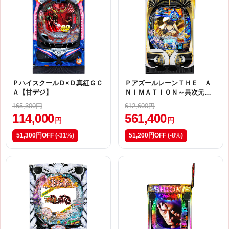
ＰハイスクールＤ×Ｄ真紅ＧＣ
ＰアズールレーンＴＨＥ Ａ
Ａ【甘デジ】
ＮＩＭＡＴＩＯＮ～異次元ト
リガー１９９～Ｍ４
165,300円
612,600円
114,000
561,400
円
円
51,300円OFF
(-31%)
51,200円OFF
(-8%)