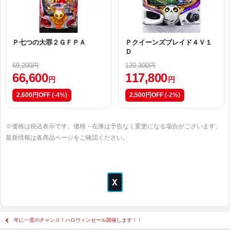
Ｐ七つの大罪２ＧＦＰＡ
Ｐクイーンズブレイド４Ｖ１
Ｄ
69,200円
120,300円
66,600
117,800
円
円
2,600円OFF
(-4%)
2,500円OFF
(-2%)
※価格は税込表示です。価格・在庫は予告なく変更になる場合がございます。
最新情報は各商品ページをご確認ください。
年に一度のチャンス！ハロウィンセール開催します！！