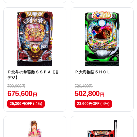
Ｐ北斗の拳強敵ＳＳＰＡ【甘
Ｐ大海物語５ＨＣＬ
デジ】
700,900円
526,400円
675,600
502,800
円
円
25,300円OFF
(-4%)
23,600円OFF
(-4%)