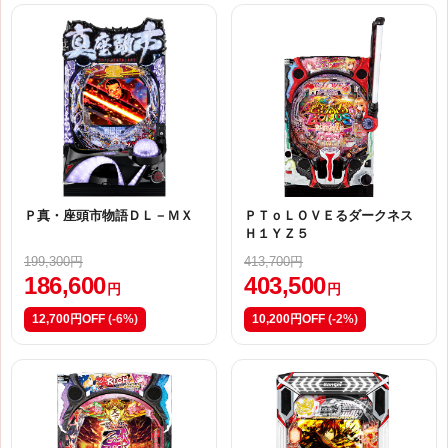
Ｐ真・座頭市物語ＤＬ－ＭＸ
ＰＴｏＬＯＶＥるダークネス
Ｈ１ＹＺ５
199,300円
413,700円
186,600
403,500
円
円
12,700円OFF
(-6%)
10,200円OFF
(-2%)