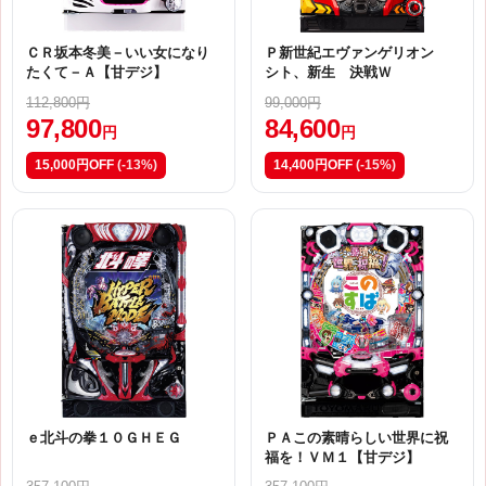
ＣＲ坂本冬美－いい女になり
Ｐ新世紀エヴァンゲリオン
たくて－Ａ【甘デジ】
シト、新生 決戦Ｗ
112,800円
99,000円
97,800
84,600
円
円
15,000円OFF
(-13%)
14,400円OFF
(-15%)
ｅ北斗の拳１０ＧＨＥＧ
ＰＡこの素晴らしい世界に祝
福を！ＶＭ１【甘デジ】