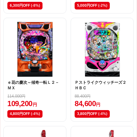
6,300円OFF
(-8%)
5,000円OFF
(-2%)
ｅ花の慶次～傾奇一転Ｌ２－
Ｐストライクウィッチーズ２
ＭＸ
ＨＢＣ
114,000円
88,400円
109,200
84,600
円
円
4,800円OFF
(-4%)
3,800円OFF
(-4%)