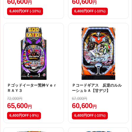
60,600
60,600
円
円
6,400円OFF
(-10%)
6,400円OFF
(-10%)
Ｐゴッドイーター荒神Ｖｅｒ
Ｐコードギアス 反逆のルル
ＲＡＹ３
ーシュｂＡ【甘デジ】
72,000円
67,000円
65,600
60,600
円
円
6,400円OFF
(-9%)
6,400円OFF
(-10%)