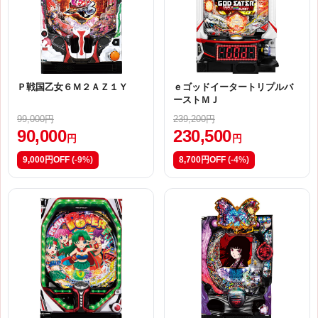
Ｐ戦国乙女６Ｍ２ＡＺ１Ｙ
ｅゴッドイータートリプルバ
ーストＭＪ
99,000円
239,200円
90,000
230,500
円
円
9,000円OFF
(-9%)
8,700円OFF
(-4%)