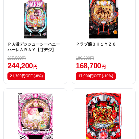
ＰＡ激デジジューシーハニー
Ｐラブ嬢３Ｈ１ＹＺ６
ハーレムＲＡＹ【甘デジ】
265,500円
186,600円
244,200
168,700
円
円
21,300円OFF
(-8%)
17,900円OFF
(-10%)