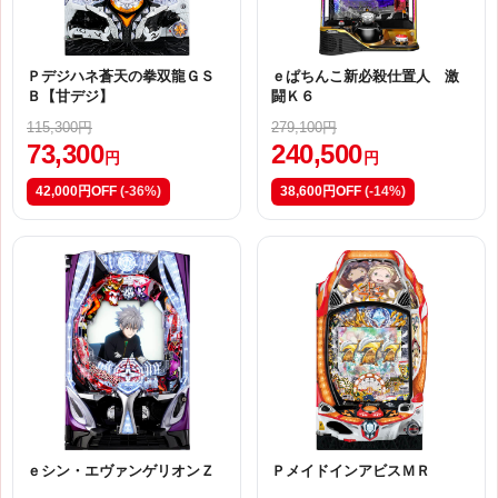
Ｐデジハネ蒼天の拳双龍ＧＳ
ｅぱちんこ新必殺仕置人 激
Ｂ【甘デジ】
闘Ｋ６
115,300円
279,100円
73,300
240,500
円
円
42,000円OFF
(-36%)
38,600円OFF
(-14%)
ｅシン・エヴァンゲリオンＺ
ＰメイドインアビスＭＲ