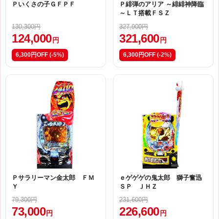
Ｐいくさの子ＧＦＰＦ
Ｐ緋弾のアリア ～緋緋神降臨
～ＬＴ搭載ＦＳＺ
130,300円
327,900円
124,000
321,600
円
円
6,300円OFF
(-5%)
6,300円OFF
(-2%)
Ｐサラリーマン金太郎 ＦＭ
ｅゲゲゲの鬼太郎 獅子奮迅
Ｙ
ＳＰ ＪＨＺ
79,300円
231,600円
73,000
226,600
円
円