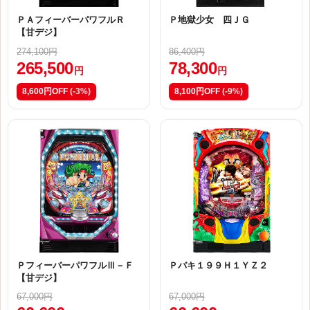
ＰＡフィーバーパワフルＲ
Ｐ地獄少女 四ＪＧ
【甘デジ】
274,100円
86,400円
265,500
78,300
円
円
8,600円OFF
(-3%)
8,100円OFF
(-9%)
ＰフィーバーパワフルⅢ－Ｆ
Ｐバキ１９９Ｈ１ＹＺ２
【甘デジ】
67,000円
67,000円