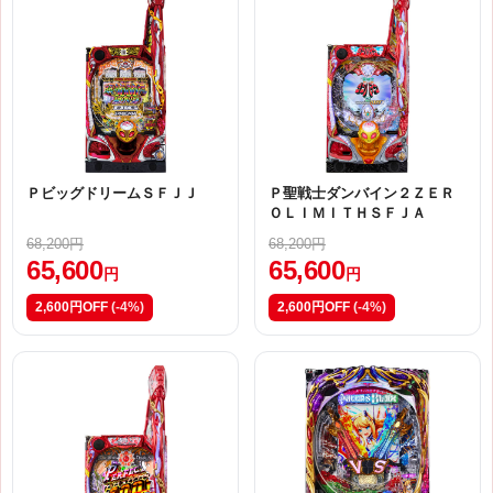
ＰビッグドリームＳＦＪＪ
Ｐ聖戦士ダンバイン２ＺＥＲ
ＯＬＩＭＩＴＨＳＦＪＡ
68,200円
68,200円
65,600
65,600
円
円
2,600円OFF
(-4%)
2,600円OFF
(-4%)