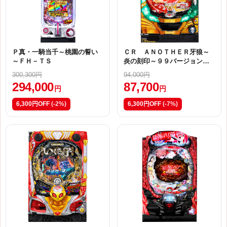
Ｐ真・一騎当千～桃園の誓い
ＣＲ ＡＮＯＴＨＥＲ牙狼～
～ＦＨ－ＴＳ
炎の刻印～９９バージョン
【Ｋ－ＰＰ（甘デジ）】
300,300円
94,000円
294,000
87,700
円
円
6,300円OFF
(-2%)
6,300円OFF
(-7%)