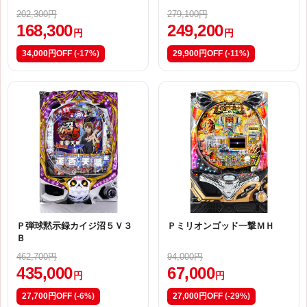
202,300円
279,100円
168,300
249,200
円
円
34,000円OFF
(-17%)
29,900円OFF
(-11%)
Ｐ弾球黙示録カイジ沼５Ｖ３
Ｐミリオンゴッド一撃ＭＨ
Ｂ
462,700円
94,000円
435,000
67,000
円
円
27,700円OFF
(-6%)
27,000円OFF
(-29%)