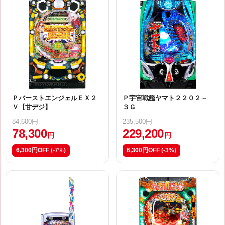
ＰバーストエンジェルＥＸ２
Ｐ宇宙戦艦ヤマト２２０２－
Ｖ【甘デジ】
３Ｇ
84,600円
235,500円
78,300
229,200
円
円
6,300円OFF
(-7%)
6,300円OFF
(-3%)