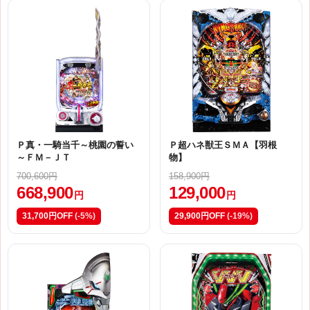
Ｐ真・一騎当千～桃園の誓い
Ｐ超ハネ獣王ＳＭＡ【羽根
～ＦＭ－ＪＴ
物】
700,600円
158,900円
668,900
129,000
円
円
31,700円OFF
(-5%)
29,900円OFF
(-19%)