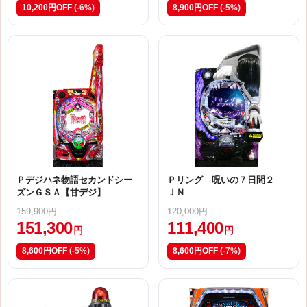
10,200円OFF
(-6%)
8,900円OFF
(-5%)
Ｐデジハネ物語セカンドシー
Ｐリング 呪いの７日間２
ズンＧＳＡ【甘デジ】
ＪＮ
159,900円
120,000円
151,300
111,400
円
円
8,600円OFF
(-5%)
8,600円OFF
(-7%)