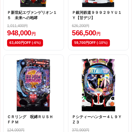
Ｐ新世紀エヴァンゲリオン１
Ｐ銀河鉄道９９９２９ＹＵ１
５ 未来への咆哮
Ｙ【甘デジ】
1,011,400円
626,200円
948,000
566,500
円
円
63,400円OFF
(-6%)
59,700円OFF
(-10%)
ＣＲリング 呪縛ＲＵＳＨ
Ｐシティーハンター４Ｌ９Ｙ
ＦＰＭ
Ｚ３
124,000円
370,900円