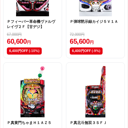
Ｐフィーバー革命機ヴァルヴ
Ｐ弾球黙示録カイジ５Ｖ１Ａ
レイヴ２Ｆ【甘デジ】
67,000円
72,000円
60,600
65,600
円
円
6,400円OFF
(-10%)
6,400円OFF
(-9%)
Ｐ真黄門ちゃまＨ１ＡＺ５
Ｐ真北斗無双３ＳＦＪ