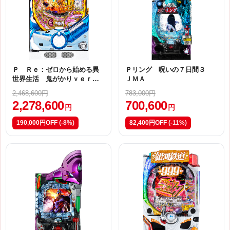
Ｐ Ｒｅ：ゼロから始める異
Ｐリング 呪いの７日間３
世界生活 鬼がかりｖｅｒ．
ＪＭＡ
Ｍ０８
2,468,600円
783,000円
2,278,600
700,600
円
円
190,000円OFF
(-8%)
82,400円OFF
(-11%)