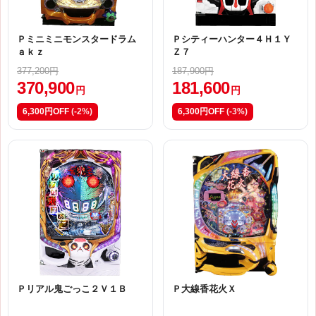
Ｐミニミニモンスタードラム
Ｐシティーハンター４Ｈ１Ｙ
ａｋｚ
Ｚ７
377,200円
187,900円
370,900
181,600
円
円
6,300円OFF
(-2%)
6,300円OFF
(-3%)
Ｐリアル鬼ごっこ２Ｖ１Ｂ
Ｐ大線香花火Ｘ