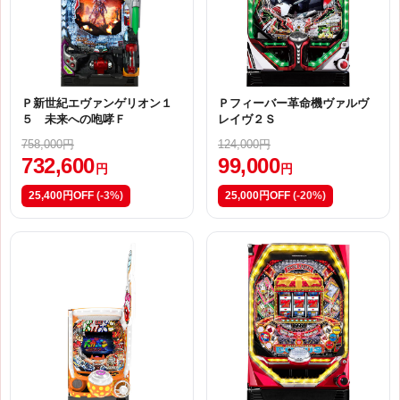
Ｐ新世紀エヴァンゲリオン１
Ｐフィーバー革命機ヴァルヴ
５ 未来への咆哮Ｆ
レイヴ２Ｓ
758,000円
124,000円
732,600
99,000
円
円
25,400円OFF
(-3%)
25,000円OFF
(-20%)