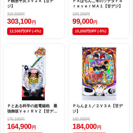
Ｐ銭形平次３Ｖ２Ａ【甘デ
ＰＡぱちんこ冬のソナタＦｏ
ジ】
ｒｅｖｅｒＭＡ１【甘デジ】
315,600円
109,200円
303,100
99,000
円
円
12,500円OFF
(-4%)
10,200円OFF
(-9%)
Ｐとある科学の超電磁砲 最
Ｐらんま１／２Ｖ３Ａ【甘デ
強御坂ＶｅｒＲＶＺ【甘デ
ジ】
ジ】
175,100円
192,900円
164,900
184,000
円
円