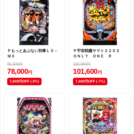
Ｐもっとあぶない刑事Ｌ３－
Ｐ宇宙戦艦ヤマト２２０２
ＭＸ
ＯＮＬＹ ＯＮＥ Ｒ
85,600円
109,000円
78,000
101,600
円
円
7,600円OFF
(-9%)
7,400円OFF
(-7%)