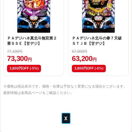
ＰＡデジハネ真北斗無双第２
ＰＡデジハネ北斗の拳７天破
章ＳＳＥ【甘デジ】
ＳＴＪＢ【甘デジ】
77,100円
67,000円
73,300
63,200
円
円
3,800円OFF
(-5%)
3,800円OFF
(-6%)
※価格は税込表示です。価格・在庫は予告なく変更になる場合がございます。
最新情報は各商品ページをご確認ください。