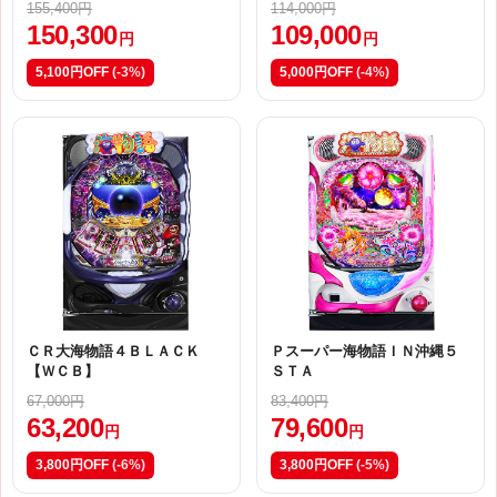
155,400円
114,000円
150,300
109,000
円
円
5,100円OFF
(-3%)
5,000円OFF
(-4%)
ＣＲ大海物語４ＢＬＡＣＫ
Ｐスーパー海物語ＩＮ沖縄５
【ＷＣＢ】
ＳＴＡ
67,000円
83,400円
63,200
79,600
円
円
3,800円OFF
(-6%)
3,800円OFF
(-5%)