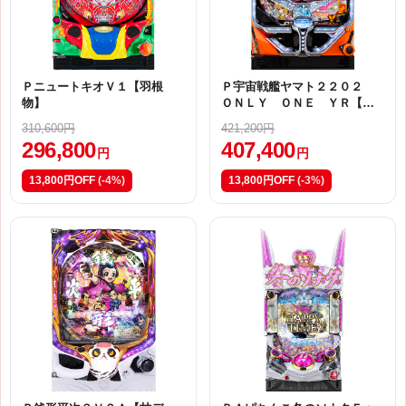
ＰニュートキオＶ１【羽根
Ｐ宇宙戦艦ヤマト２２０２
物】
ＯＮＬＹ ＯＮＥ ＹＲ【甘
デジ】
310,600円
421,200円
296,800
407,400
円
円
13,800円OFF
(-4%)
13,800円OFF
(-3%)