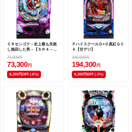
ＣＲセンゴク－史上最も失敗
ＰハイスクールＤ×Ｄ真紅ＧＣ
し挽回した男－【ＳＲ４－Ｋ
Ａ【甘デジ】
Ｅ２】
79,600円
200,600円
73,300
194,300
円
円
6,300円OFF
(-8%)
6,300円OFF
(-3%)