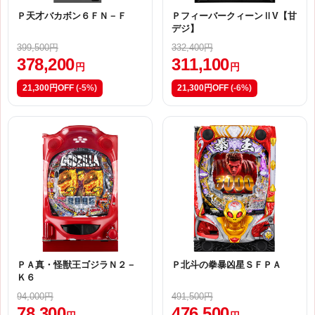
Ｐ天才バカボン６ＦＮ－Ｆ
ＰフィーバークィーンⅡV【甘
デジ】
399,500円
332,400円
378,200
311,100
円
円
21,300円OFF
(-5%)
21,300円OFF
(-6%)
ＰＡ真・怪獣王ゴジラＮ２－
Ｐ北斗の拳暴凶星ＳＦＰＡ
Ｋ６
94,000円
491,500円
78,300
476,500