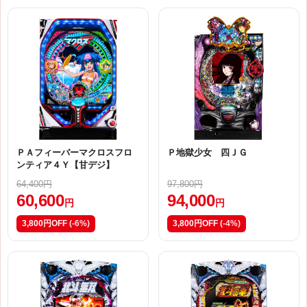
ＰＡフィーバーマクロスフロ
Ｐ地獄少女 四ＪＧ
ンティア４Ｙ【甘デジ】
64,400円
97,800円
60,600
94,000
円
円
3,800円OFF
(-6%)
3,800円OFF
(-4%)