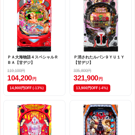
ＰＡ大海物語４スペシャルＲ
Ｐ消されたルパン９ＹＵ１Ｙ
ＢＡ【甘デジ】
【甘デジ】
119,100円
335,800円
104,200
321,900
円
円
14,900円OFF
(-13%)
13,900円OFF
(-4%)