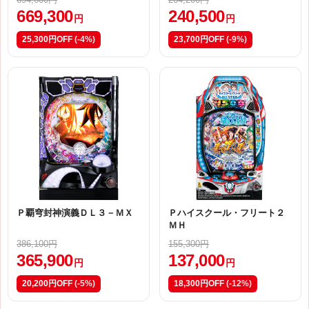
669,300
240,500
円
円
25,300円OFF
(-4%)
23,700円OFF
(-9%)
Ｐ覇穹封神演義ＤＬ３－ＭＸ
Ｐハイスクール・フリート２
ＭＨ
386,100円
155,300円
365,900
137,000
円
円
20,200円OFF
(-5%)
18,300円OFF
(-12%)