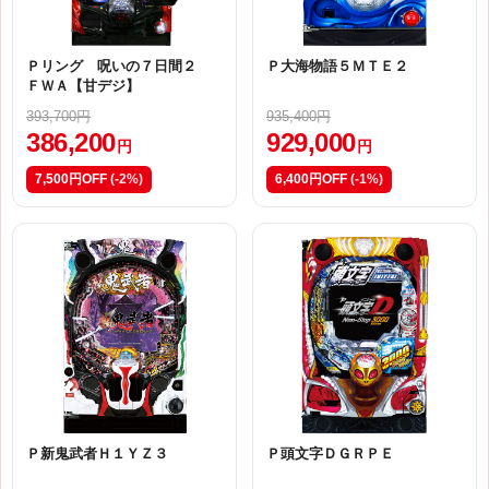
Ｐリング 呪いの７日間２
Ｐ大海物語５ＭＴＥ２
ＦＷＡ【甘デジ】
393,700円
935,400円
386,200
929,000
円
円
7,500円OFF
(-2%)
6,400円OFF
(-1%)
Ｐ新鬼武者Ｈ１ＹＺ３
Ｐ頭文字ＤＧＲＰＥ