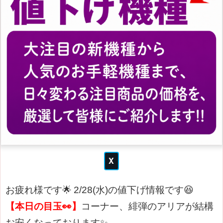
お疲れ様です🌟
2/28(水)の値下げ情報です😆
【本日の目玉👀】
コーナー、緋弾のアリアが結構
お安くなっております
✨