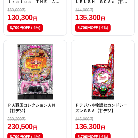
ｔｒａｔｏｓ ＴＨＥ ＡＮ
ＬＲＵＳＨ ＧＣＡａ【甘デ
ＩＭＡＴＩＯＮ Ｌ０１
ジ】
139,000円
144,000円
130,300
135,300
円
円
8,700円OFF
(-6%)
8,700円OFF
(-6%)
ＰＡ戦国コレクションＡＮ
Ｐデジハネ物語セカンドシー
【甘デジ】
ズンＧＳＡ【甘デジ】
239,200円
145,000円
230,500
136,300
円
円
8,700円OFF
(-4%)
8,700円OFF
(-6%)