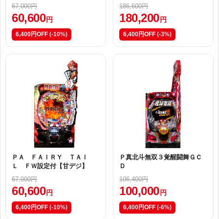
67,000円
186,600円
60,600
180,200
円
円
6,400円OFF
(-10%)
6,400円OFF
(-3%)
ＰＡ ＦＡＩＲＹ ＴＡＩ
Ｐ真北斗無双３覚醒闘舞ＧＣ
Ｌ ＦＷ設定付【甘デジ】
Ｄ
67,000円
106,400円
60,600
100,000
円
円
6,400円OFF
(-10%)
6,400円OFF
(-6%)