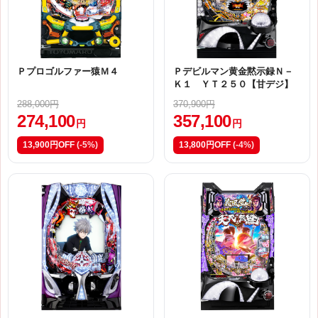
Ｐプロゴルファー猿Ｍ４
Ｐデビルマン黄金黙示録Ｎ－
Ｋ１ ＹＴ２５０【甘デジ】
288,000円
370,900円
274,100
357,100
円
円
13,900円OFF
(-5%)
13,800円OFF
(-4%)