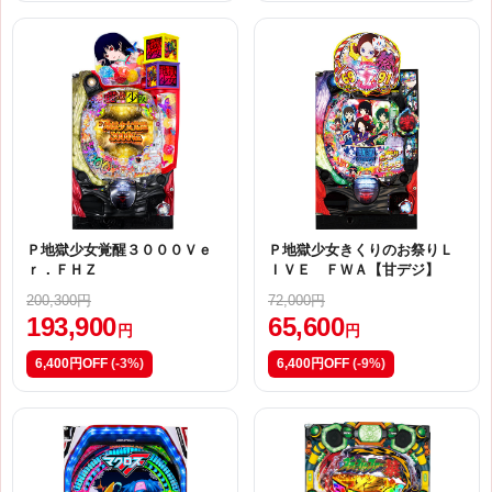
Ｐ地獄少女覚醒３０００Ｖｅ
Ｐ地獄少女きくりのお祭りＬ
ｒ．ＦＨＺ
ＩＶＥ ＦＷＡ【甘デジ】
200,300円
72,000円
193,900
65,600
円
円
6,400円OFF
(-3%)
6,400円OFF
(-9%)