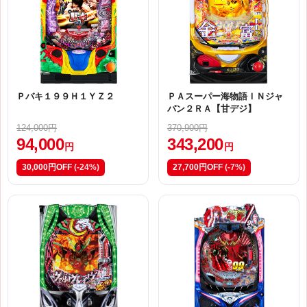
Ｐバキ１９９Ｈ１ＹＺ２
ＰＡスーパー海物語ＩＮジャ
パン２ＲＡ【甘デジ】
124,000円
370,900円
94,000
343,200
円
円
30,000円OFF
(-24%)
27,700円OFF
(-7%)