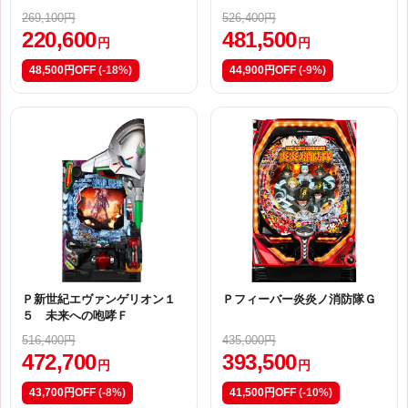
269,100円
526,400円
220,600
481,500
円
円
48,500円OFF
(-18%)
44,900円OFF
(-9%)
Ｐ新世紀エヴァンゲリオン１
Ｐフィーバー炎炎ノ消防隊Ｇ
５ 未来への咆哮Ｆ
516,400円
435,000円
472,700
393,500
円
円
43,700円OFF
(-8%)
41,500円OFF
(-10%)