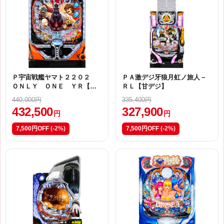
Ｐ宇宙戦艦ヤマト２２０２
ＰＡ激デジ牙狼月虹ノ旅人－
ＯＮＬＹ ＯＮＥ ＹＲ【甘
ＲＬ【甘デジ】
デジ】
440,000円
335,400円
432,500
327,900
円
円
7,500円OFF
(-2%)
7,500円OFF
(-2%)