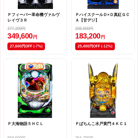
Ｐフィーバー革命機ヴァルヴ
ＰハイスクールＤ×Ｄ真紅ＧＣ
レイヴ３Ｒ
Ａ【甘デジ】
377,200円
208,600円
349,600
183,200
円
円
27,600円OFF
(-7%)
25,400円OFF
(-12%)
Ｐ大海物語５ＨＣＬ
Ｐぱちんこ水戸黄門４ＫＣ１
694,600円
264,200円