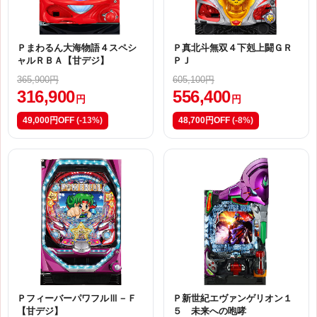
Ｐまわるん大海物語４スペシ
Ｐ真北斗無双４下剋上闘ＧＲ
ャルＲＢＡ【甘デジ】
ＰＪ
365,900円
605,100円
316,900
556,400
円
円
49,000円OFF
(-13%)
48,700円OFF
(-8%)
ＰフィーバーパワフルⅢ－Ｆ
Ｐ新世紀エヴァンゲリオン１
【甘デジ】
５ 未来への咆哮