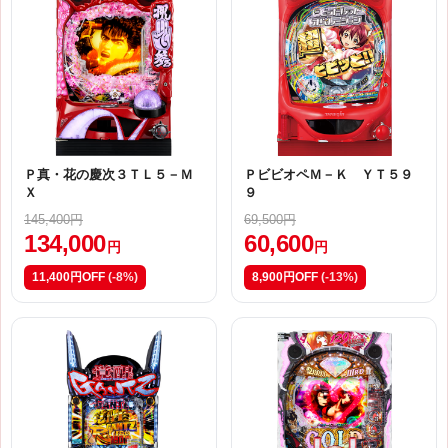
Ｐ真・花の慶次３ＴＬ５－Ｍ
ＰビビオペＭ－Ｋ ＹＴ５９
Ｘ
９
145,400円
69,500円
134,000
60,600
円
円
11,400円OFF
(-8%)
8,900円OFF
(-13%)