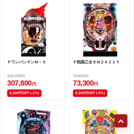
ＰワンパンマンＭ－Ｘ
Ｐ戦国乙女６Ｍ２ＡＺ１Ｙ
314,100円
79,600円
307,800
73,300
円
円
6,300円OFF
(-2%)
6,300円OFF
(-8%)