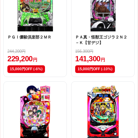
ＰＧⅠ優駿倶楽部２ＭＲ
ＰＡ真・怪獣王ゴジラ２Ｎ２
－Ｋ【甘デジ】
244,200円
156,300円
229,200
141,300
円
円
15,000円OFF
(-6%)
15,000円OFF
(-10%)