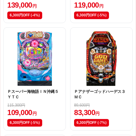
139,000
119,000
円
円
6,300円OFF
(-4%)
6,300円OFF
(-5%)
Ｐスーパー海物語ＩＮ沖縄５
Ｐアナザーゴッドハーデス３
ＹＴＣ
ＭＣ
115,300円
89,600円
109,000
83,300
円
円
6,300円OFF
(-5%)
6,300円OFF
(-7%)