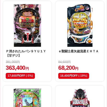
Ｐ消されたルパン９ＹＵ１Ｙ
ｅ聖闘士星矢超流星ＥＨＴＡ
【甘デジ】
381,000円
84,600円
363,400
68,200
円
円
17,600円OFF
(-5%)
16,400円OFF
(-19%)