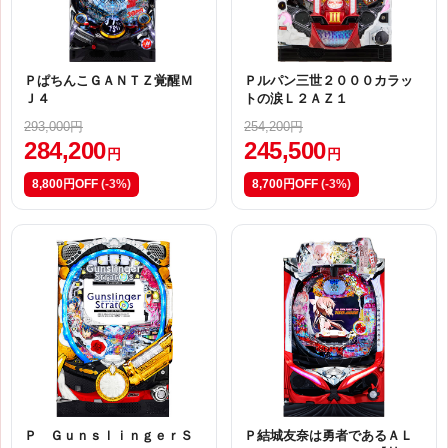
ＰぱちんこＧＡＮＴＺ覚醒Ｍ
Ｐルパン三世２０００カラッ
Ｊ４
トの涙Ｌ２ＡＺ１
293,000円
254,200円
284,200
245,500
円
円
8,800円OFF
(-3%)
8,700円OFF
(-3%)
Ｐ ＧｕｎｓｌｉｎｇｅｒＳ
Ｐ結城友奈は勇者であるＡＬ