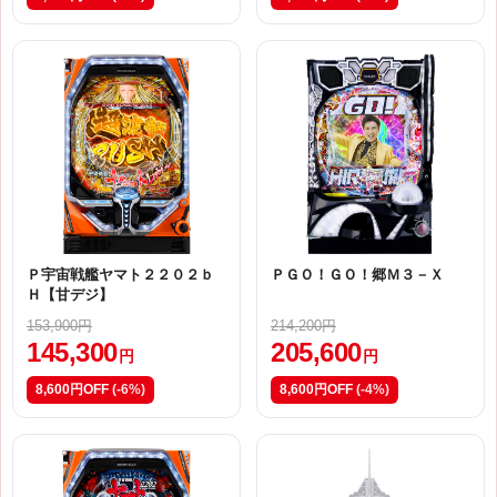
Ｐ宇宙戦艦ヤマト２２０２ｂ
ＰＧＯ！ＧＯ！郷Ｍ３－Ｘ
Ｈ【甘デジ】
153,900円
214,200円
145,300
205,600
円
円
8,600円OFF
(-6%)
8,600円OFF
(-4%)