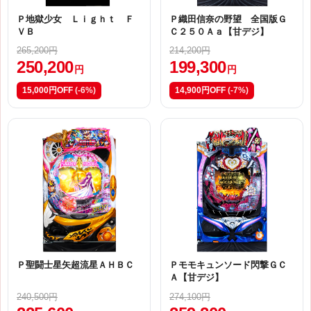
Ｐ地獄少女 Ｌｉｇｈｔ Ｆ
Ｐ織田信奈の野望 全国版Ｇ
ＶＢ
Ｃ２５０Ａａ【甘デジ】
265,200円
214,200円
250,200
199,300
円
円
15,000円OFF
(-6%)
14,900円OFF
(-7%)
Ｐ聖闘士星矢超流星ＡＨＢＣ
Ｐモモキュンソード閃撃ＧＣ
Ａ【甘デジ】
240,500円
274,100円