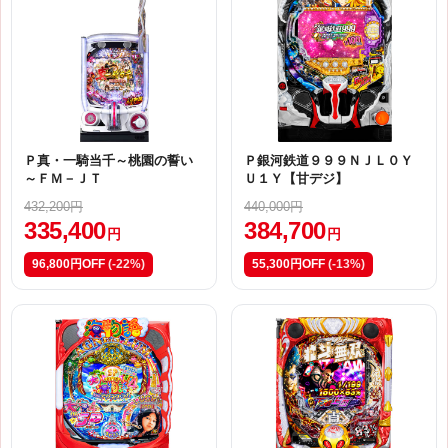
Ｐ真・一騎当千～桃園の誓い
Ｐ銀河鉄道９９９ＮＪＬ０Ｙ
～ＦＭ－ＪＴ
Ｕ１Ｙ【甘デジ】
432,200円
440,000円
335,400
384,700
円
円
96,800円OFF
(-22%)
55,300円OFF
(-13%)