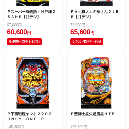
Ｐスーパー海物語ＩＮ沖縄２
ＰＡ元祖大工の源さん２ＪＢ
ＳＡＨＳ【甘デジ】
Ｂ【甘デジ】
67,000円
72,000円
60,600
65,600
円
円
6,400円OFF
(-10%)
6,400円OFF
(-9%)
Ｐ宇宙戦艦ヤマト２２０２
Ｐ聖闘士星矢超流星ＨＴＢ
ＯＮＬＹ ＯＮＥ Ｒ
145,300円
125,300円