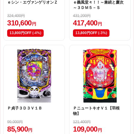
ｅシン・エヴァンゲリオンＺ
ｅ義風堂々！！～兼続と慶次
～３ＤＭ５－Ｓ
324,400円
431,200円
310,600
417,400
円
円
13,800円OFF
(-4%)
13,800円OFF
(-3%)
Ｐ貞子３Ｄ３Ｖ１Ｂ
ＰニュートキオＶ１【羽根
物】
99,000円
121,400円
85,900
109,000
円
円