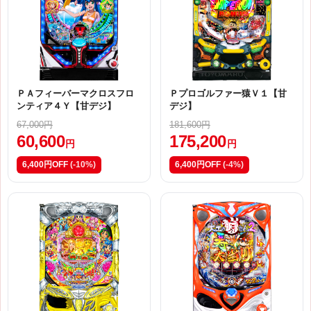
ＰＡフィーバーマクロスフロ
Ｐプロゴルファー猿Ｖ１【甘
ンティア４Ｙ【甘デジ】
デジ】
67,000円
181,600円
60,600
175,200
円
円
6,400円OFF
(-10%)
6,400円OFF
(-4%)