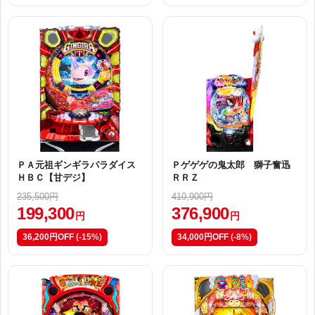
ＰＡ元祖ギンギラパラダイス
Ｐゲゲゲの鬼太郎 獅子奮迅
ＨＢＣ【甘デジ】
ＲＲＺ
235,500円
410,900円
199,300
376,900
円
円
36,200円OFF
(-15%)
34,000円OFF
(-8%)