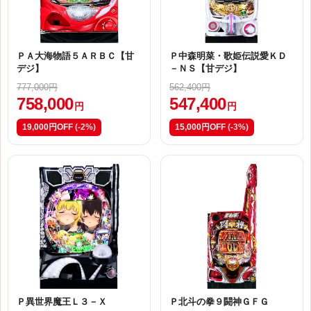
ＰＡ大海物語５ＡＲＢＣ【甘
Ｐ中森明菜・歌姫伝説愛ＫＤ
デジ】
－ＮＳ【甘デジ】
777,000円
562,400円
758,000
547,400
円
円
19,000円OFF
(-2%)
15,000円OFF
(-3%)
Ｐ異世界魔王Ｌ３－Ｘ
Ｐ北斗の拳９闘神ＧＦＧ