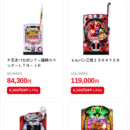
Ｐ天才バカボン７～福神スペ
ｅルパン三世１３Ｈ４ＹＺ６
ック～ＬＴＨ－ＪＨ
90,600円
125,300円
84,300
119,000
円
円
6,300円OFF
(-7%)
6,300円OFF
(-5%)