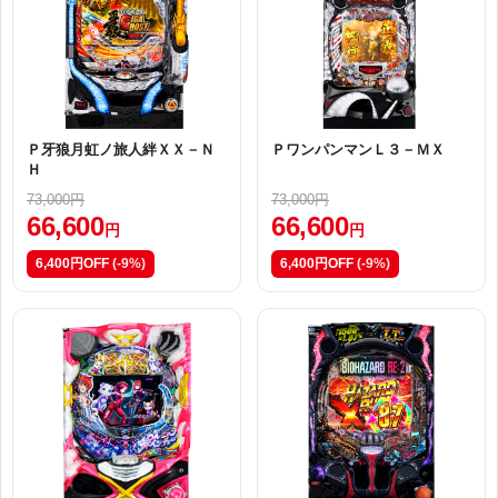
Ｐ牙狼月虹ノ旅人絆ＸＸ－Ｎ
ＰワンパンマンＬ３－ＭＸ
Ｈ
73,000円
73,000円
66,600
66,600
円
円
6,400円OFF
(-9%)
6,400円OFF
(-9%)