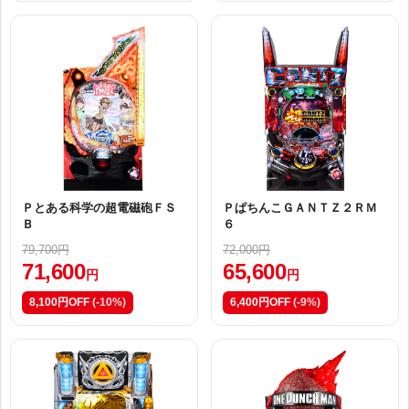
Ｐとある科学の超電磁砲ＦＳ
ＰぱちんこＧＡＮＴＺ２ＲＭ
Ｂ
６
79,700円
72,000円
71,600
65,600
円
円
8,100円OFF
(-10%)
6,400円OFF
(-9%)