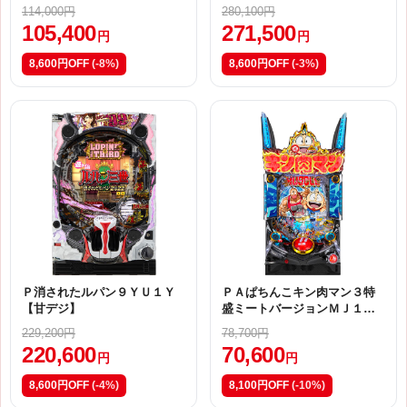
ジ】
114,000円
280,100円
105,400
271,500
円
円
8,600円OFF
(-8%)
8,600円OFF
(-3%)
Ｐ消されたルパン９ＹＵ１Ｙ
ＰＡぱちんこキン肉マン３特
【甘デジ】
盛ミートバージョンＭＪ１
【甘デジ】
229,200円
78,700円
220,600
70,600
円
円
8,600円OFF
(-4%)
8,100円OFF
(-10%)