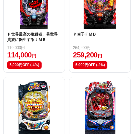
Ｐ世界最高の暗殺者、異世界
Ｐ貞子ＦＭＤ
貴族に転生するＪＭＢ
119,000円
264,200円
114,000
259,200
円
円
5,000円OFF
(-4%)
5,000円OFF
(-2%)