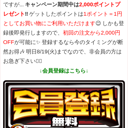
ですが...
キャンペーン期間中は
2,000ポイントプ
レゼント
‼️
ゲットしたポイントは
1ポイント＝1円
としてお買い物にご利用いただけます
😉
しかも登
録後即発行しますので、
初回の注文から2,000円
OFF
が可能に✨
登録するなら今のタイミングが断
然お得🎶
明日8/19(火)まで
なので、非会員の方は
お急ぎ下さい🏄‍♀️
↓会員登録はこちら↓