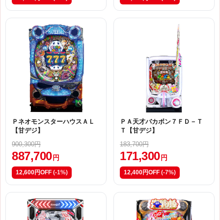
ＰネオモンスターハウスＡＬ
ＰＡ天才バカボン７ＦＤ－Ｔ
【甘デジ】
Ｔ【甘デジ】
900,300円
183,700円
887,700
171,300
円
円
12,600円OFF
(-1%)
12,400円OFF
(-7%)