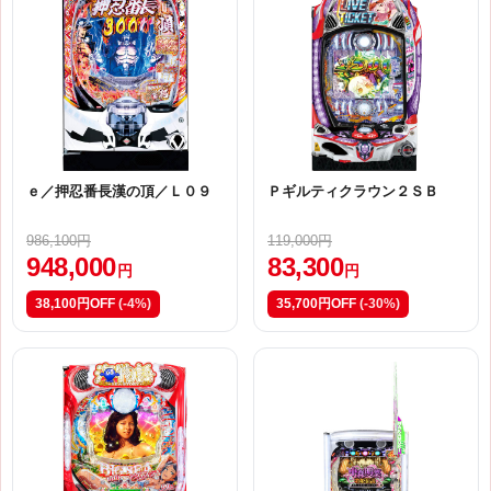
ｅ／押忍番長漢の頂／Ｌ０９
Ｐギルティクラウン２ＳＢ
986,100円
119,000円
948,000
83,300
円
円
38,100円OFF
(-4%)
35,700円OFF
(-30%)