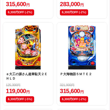
315,600
283,000
円
円
6,300円OFF
(-2%)
6,300円OFF
(-2%)
ｅ大工の源さん超韋駄天２Ｅ
Ｐ大海物語５ＭＴＥ２
ＨＬＤ
125,300円
321,900円
119,000
315,600
円
円
6,300円OFF
(-5%)
6,300円OFF
(-2%)