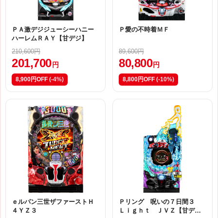
ＰＡ激デジジューシーハニー
Ｐ愛の不時着ＭＦ
ハーレムＲＡＹ【甘デジ】
210,600円
89,600円
201,700
80,800
円
円
8,900円OFF
(-4%)
8,800円OFF
(-10%)
ｅルパン三世ザファーストＨ
Ｐリング 呪いの７日間３
４ＹＺ３
Ｌｉｇｈｔ ＪＶＺ【甘デ