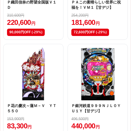
Ｐ織田信奈の野望全国版Ｖ１
ＰＡこの素晴らしい世界に祝
Ｄ
福を！ＶＭ１【甘デジ】
310,600円
254,200円
220,600
181,600
円
円
90,000円OFF
(-29%)
72,600円OFF
(-29%)
Ｐ花の慶次～蓮Ｍ－Ｖ ＹＴ
Ｐ銀河鉄道９９９ＮＪＬ０Ｙ
５５０
Ｕ１Ｙ【甘デジ】
153,900円
496,500円
83,300
440,000
円
円