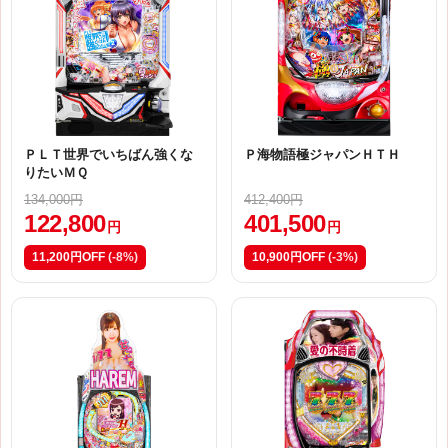
ＰＬＴ世界でいちばん強くな
Ｐ海物語極ジャパンＨＴＨ
りたいＭＱ
134,000円
412,400円
122,800
401,500
円
円
11,200円OFF
(-8%)
10,900円OFF
(-3%)