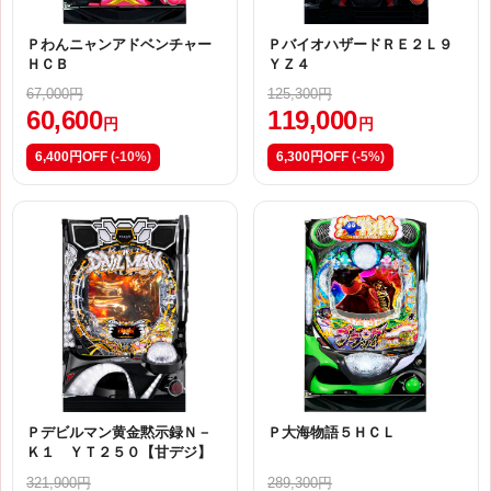
Ｐわんニャンアドベンチャー
ＰバイオハザードＲＥ２Ｌ９
ＨＣＢ
ＹＺ４
67,000円
125,300円
60,600
119,000
円
円
6,400円OFF
(-10%)
6,300円OFF
(-5%)
Ｐデビルマン黄金黙示録Ｎ－
Ｐ大海物語５ＨＣＬ
Ｋ１ ＹＴ２５０【甘デジ】
321,900円
289,300円