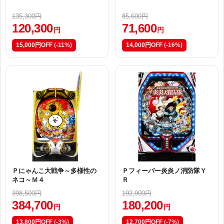
135,300円
85,600円
120,300
71,600
円
円
15,000円OFF
(-11%)
14,000円OFF
(-16%)
Ｐにゃんこ大戦争～多様性の
Ｐフィーバー炎炎ノ消防隊Ｙ
ネコ～Ｍ４
Ｒ
398,500円
192,900円
384,700
180,200
円
円
13,800円OFF
(-3%)
12,700円OFF
(-7%)