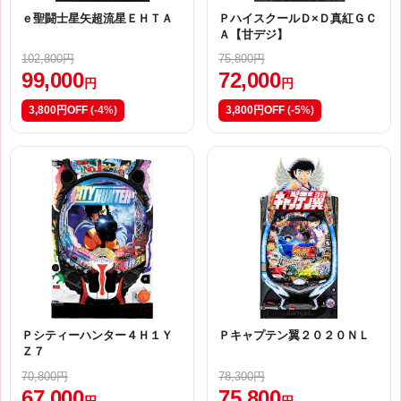
ｅ聖闘士星矢超流星ＥＨＴＡ
ＰハイスクールＤ×Ｄ真紅ＧＣ
Ａ【甘デジ】
102,800円
75,800円
99,000
72,000
円
円
3,800円OFF
(-4%)
3,800円OFF
(-5%)
Ｐシティーハンター４Ｈ１Ｙ
Ｐキャプテン翼２０２０ＮＬ
Ｚ７
70,800円
78,300円
67,000
75,800
円
円