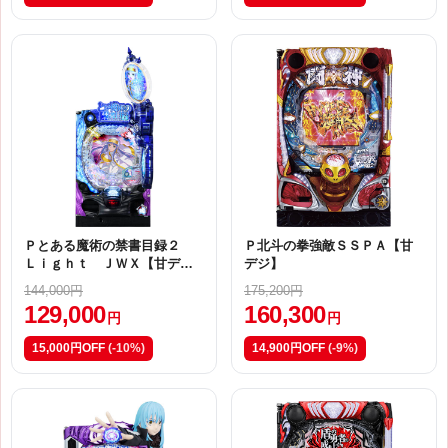
Ｐとある魔術の禁書目録２
Ｐ北斗の拳強敵ＳＳＰＡ【甘
Ｌｉｇｈｔ ＪＷＸ【甘デ
デジ】
ジ】
144,000円
175,200円
129,000
160,300
円
円
15,000円OFF
(-10%)
14,900円OFF
(-9%)