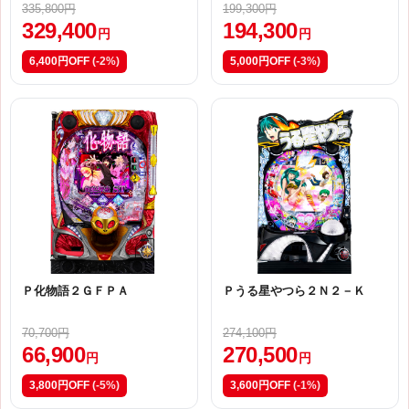
335,800円
199,300円
329,400
194,300
円
円
6,400円OFF
(-2%)
5,000円OFF
(-3%)
Ｐ化物語２ＧＦＰＡ
Ｐうる星やつら２Ｎ２－Ｋ
70,700円
274,100円
66,900
270,500
円
円
3,800円OFF
(-5%)
3,600円OFF
(-1%)