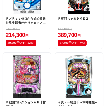
Ｐ／Ｒｅ：ゼロから始める異
Ｐ黄門ちゃま９ＭＥ２
世界生活鬼がかりｖｅｒ／Ｌ
０７
244,200円
417,400円
214,300
389,700
円
円
29,900円OFF
(-12%)
27,700円OFF
(-7%)
Ｐ戦国コレクションＡＨ【甘
ｅ真・一騎当千～軍神覚醒～