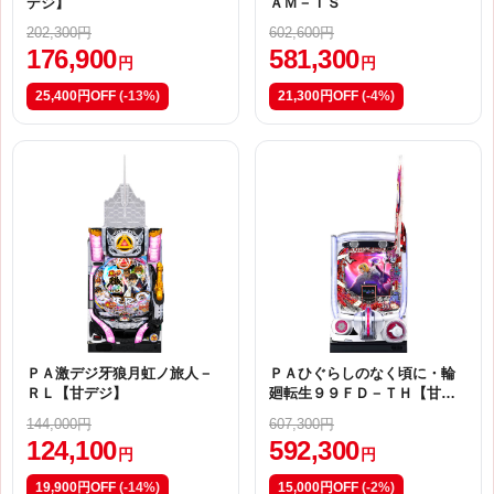
デジ】
ＡＭ－ＴＳ
202,300円
602,600円
176,900
581,300
円
円
25,400円OFF
(-13%)
21,300円OFF
(-4%)
ＰＡ激デジ牙狼月虹ノ旅人－
ＰＡひぐらしのなく頃に・輪
ＲＬ【甘デジ】
廻転生９９ＦＤ－ＴＨ【甘デ
ジ】
144,000円
607,300円
124,100
592,300
円
円
19,900円OFF
(-14%)
15,000円OFF
(-2%)