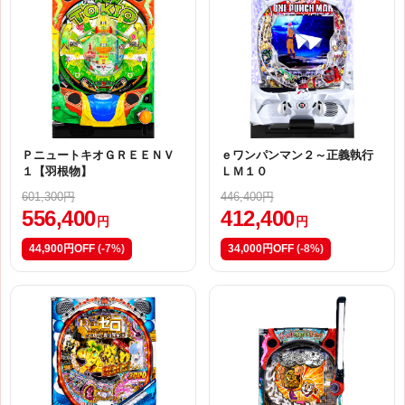
ＰニュートキオＧＲＥＥＮＶ
ｅワンパンマン２～正義執行
１【羽根物】
ＬＭ１０
601,300円
446,400円
556,400
412,400
円
円
44,900円OFF
(-7%)
34,000円OFF
(-8%)