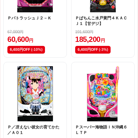
ＰパトラッシュＪ２－Ｋ
Ｐぱちんこ水戸黄門４ＫＡＣ
Ｊ１【甘デジ】
67,000円
191,600円
60,600
185,200
円
円
6,400円OFF
(-10%)
6,400円OFF
(-3%)
Ｐ／冴えない彼女の育てかた
Ｐスーパー海物語ＩＮ沖縄６
／Ａ０１
ＬＴＰ