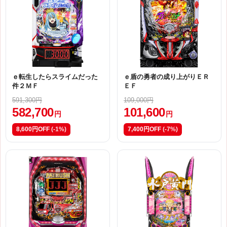
ｅ転生したらスライムだった
ｅ盾の勇者の成り上がりＥＲ
件２ＭＦ
ＥＦ
591,300円
109,000円
582,700
101,600
円
円
8,600円OFF
(-1%)
7,400円OFF
(-7%)