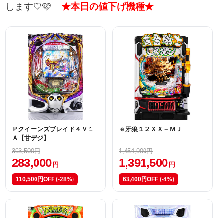
します🤍🩷
★本日の値下げ機種★
Ｐクイーンズブレイド４Ｖ１
ｅ牙狼１２ＸＸ－ＭＪ
Ａ【甘デジ】
393,500円
1,454,900円
283,000
1,391,500
円
円
110,500円OFF
(-28%)
63,400円OFF
(-4%)