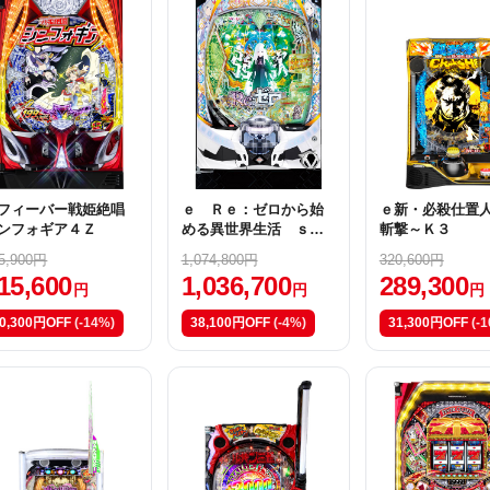
フィーバー戦姫絶唱
ｅ Ｒｅ：ゼロから始
ｅ新・必殺仕置
ンフォギア４Ｚ
める異世界生活 ｓｅ
斬撃～Ｋ３
ａｓｏｎ２Ｍ１３
5,900円
1,074,800円
320,600円
15,600
1,036,700
289,300
円
円
円
0,300円OFF
(-14%)
38,100円OFF
(-4%)
31,300円OFF
(-