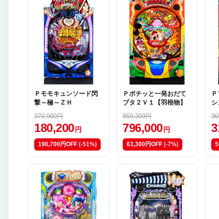
Ｐモモキュンソード閃
Ｐポチッと一発おだて
Ｐ
撃～極～ＺＨ
ブタ２Ｖ１【羽根物】
シ
370,900円
859,300円
36
180,200
796,000
3
円
円
190,700円OFF
(-51%)
63,300円OFF
(-7%)
5