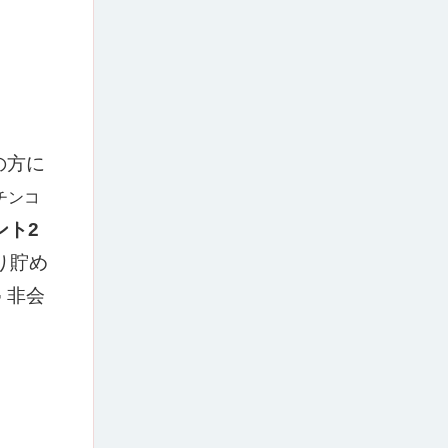
の方に
チンコ
ント2
り貯め

非会