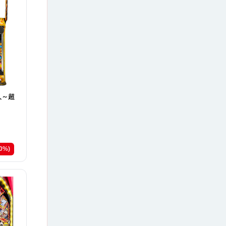
人～超
10%)