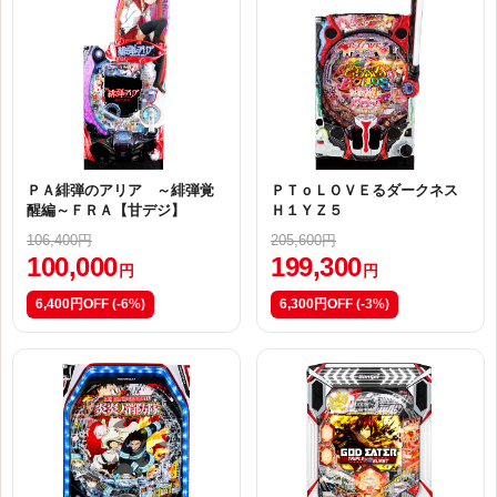
ＰＡ緋弾のアリア ～緋弾覚
ＰＴｏＬＯＶＥるダークネス
醒編～ＦＲＡ【甘デジ】
Ｈ１ＹＺ５
106,400円
205,600円
100,000
199,300
円
円
6,400円OFF
(-6%)
6,300円OFF
(-3%)