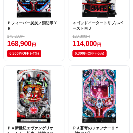
Ｐフィーバー炎炎ノ消防隊Ｙ
ｅゴッドイータートリプルバ
Ｒ
ーストＭＪ
175,200円
120,300円
168,900
114,000
円
円
6,300円OFF
(-4%)
6,300円OFF
(-5%)
ＰＡ新世紀エヴァンゲリオ
ＰＡ蒼穹のファフナー２Ｙ