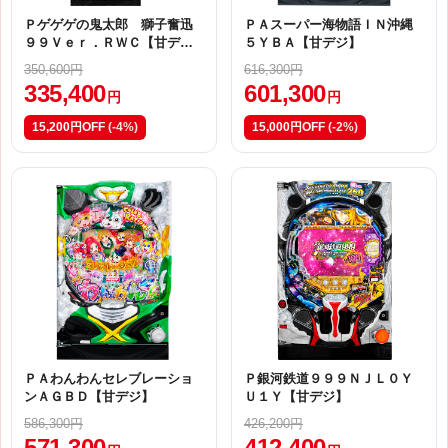
Ｐゲゲゲの鬼太郎 獅子奮迅
ＰＡスーパー海物語ＩＮ沖縄
９９Ｖｅｒ．ＲＷＣ【甘デ
５ＹＢＡ【甘デジ】
ジ】
350,600円
616,300円
335,400
601,300
円
円
15,200円OFF
(-4%)
15,000円OFF
(-2%)
ＰＡわんわんセレブレーショ
Ｐ銀河鉄道９９９ＮＪＬ０Ｙ
ンＡＧＢＤ【甘デジ】
Ｕ１Ｙ【甘デジ】
586,300円
426,200円
571,300
412,400