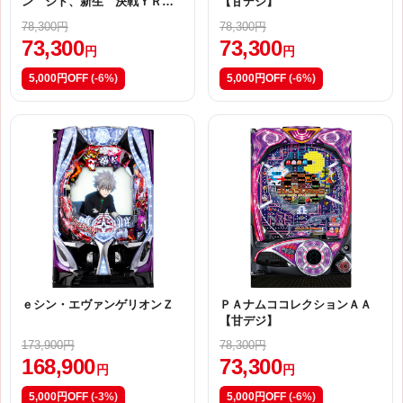
ン シト、新生 決戦ＹＲ
【甘デジ】
【甘デジ】
78,300円
78,300円
73,300
73,300
円
円
5,000円OFF
(-6%)
5,000円OFF
(-6%)
ｅシン・エヴァンゲリオンＺ
ＰＡナムココレクションＡＡ
【甘デジ】
173,900円
78,300円
168,900
73,300
円
円
5,000円OFF
(-3%)
5,000円OFF
(-6%)