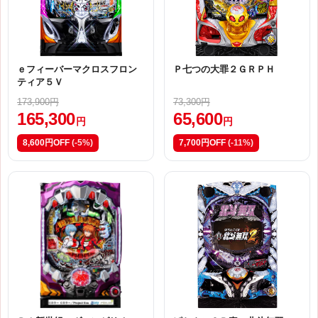
ｅフィーバーマクロスフロン
Ｐ七つの大罪２ＧＲＰＨ
ティア５Ｖ
173,900円
73,300円
165,300
65,600
円
円
8,600円OFF
(-5%)
7,700円OFF
(-11%)