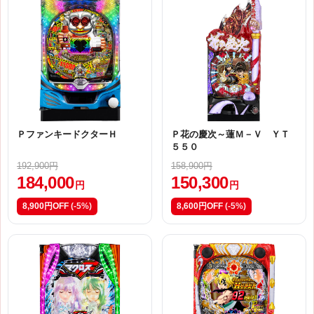
ＰファンキードクターＨ
Ｐ花の慶次～蓮Ｍ－Ｖ ＹＴ
５５０
192,900円
158,900円
184,000
150,300
円
円
8,900円OFF
(-5%)
8,600円OFF
(-5%)