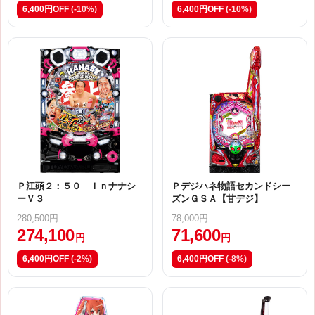
6,400円OFF
(-10%)
6,400円OFF
(-10%)
Ｐ江頭２：５０ ｉｎナナシ
Ｐデジハネ物語セカンドシー
ーＶ３
ズンＧＳＡ【甘デジ】
280,500円
78,000円
274,100
71,600
円
円
6,400円OFF
(-2%)
6,400円OFF
(-8%)