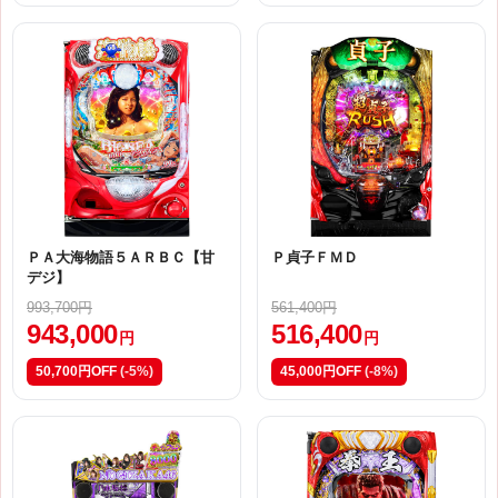
ＰＡ大海物語５ＡＲＢＣ【甘
Ｐ貞子ＦＭＤ
デジ】
993,700円
561,400円
943,000
516,400
円
円
50,700円OFF
(-5%)
45,000円OFF
(-8%)