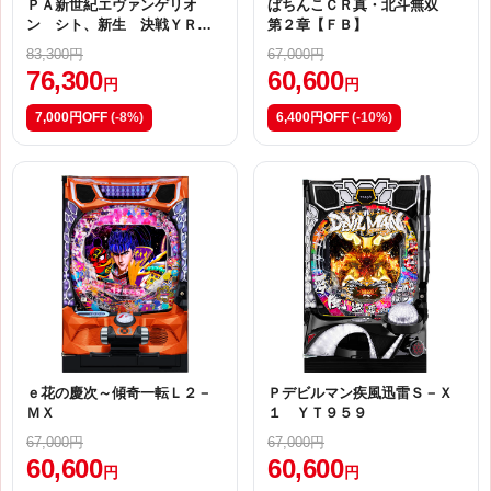
ＰＡ新世紀エヴァンゲリオ
ぱちんこＣＲ真・北斗無双
ン シト、新生 決戦ＹＲ
第２章【ＦＢ】
【甘デジ】 紫枠
83,300円
67,000円
76,300
60,600
円
円
7,000円OFF
(-8%)
6,400円OFF
(-10%)
ｅ花の慶次～傾奇一転Ｌ２－
Ｐデビルマン疾風迅雷Ｓ－Ｘ
ＭＸ
１ ＹＴ９５９
67,000円
67,000円
60,600
60,600
円
円