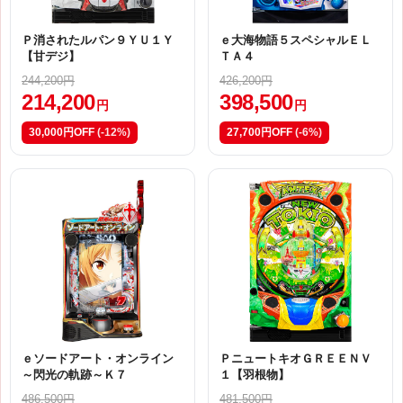
Ｐ消されたルパン９ＹＵ１Ｙ
ｅ大海物語５スペシャルＥＬ
【甘デジ】
ＴＡ４
244,200円
426,200円
214,200
398,500
円
円
30,000円OFF
(-12%)
27,700円OFF
(-6%)
ｅソードアート・オンライン
ＰニュートキオＧＲＥＥＮＶ
～閃光の軌跡～Ｋ７
１【羽根物】
486,500円
481,500円