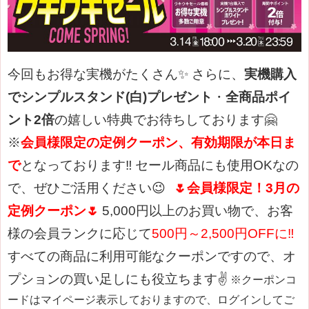
今回もお得な実機がたくさん✨
さらに、
実機購入
でシンプルスタンド(白)プレゼント
・
全商品ポイ
ント2倍
の嬉しい特典でお待ちしております🤗
※
会員様限定の定例クーポン、有効期限が本日ま
で
となっております‼️
セール商品にも使用OKなの
で、ぜひご活用ください😉
🌷
会員様限定！3月の
定例クーポン
🌷
5,000円以上のお買い物で、お客
様の会員ランクに応じて
500円～2,500円OFFに‼
すべての商品に利用可能なクーポンですので、オ
プションの買い足しにも役立ちます✌
※クーポンコ
ードはマイページ表示しておりますので、ログインしてご