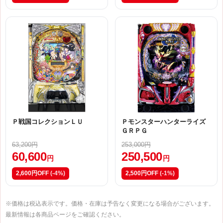
Ｐ戦国コレクションＬＵ
Ｐモンスターハンターライズ
ＧＲＰＧ
63,200円
253,000円
60,600
250,500
円
円
2,600円OFF
(-4%)
2,500円OFF
(-1%)
※価格は税込表示です。価格・在庫は予告なく変更になる場合がございます。
最新情報は各商品ページをご確認ください。