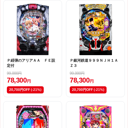
Ｐ緋弾のアリアＡＡ ＦＥ設
Ｐ銀河鉄道９９９ＮＪＨ１Ａ
定付
Ｚ３
99,000円
99,000円
78,300
78,300
円
円
20,700円OFF
(-21%)
20,700円OFF
(-21%)