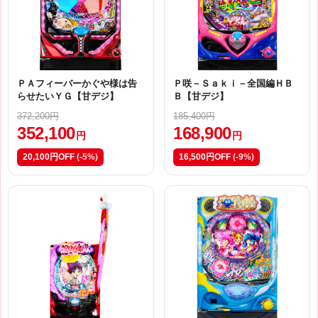
ＰＡフィーバーかぐや様は告
Ｐ咲－Ｓａｋｉ－全国編ＨＢ
らせたいＹＧ【甘デジ】
Ｂ【甘デジ】
372,200円
185,400円
352,100
168,900
円
円
20,100円OFF
(-5%)
16,500円OFF
(-9%)