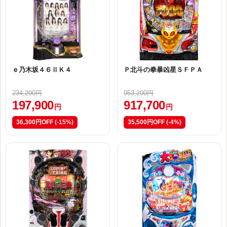
ｅ乃木坂４６ⅡＫ４
Ｐ北斗の拳暴凶星ＳＦＰＡ
234,200円
953,200円
197,900
917,700
円
円
36,300円OFF
(-15%)
35,500円OFF
(-4%)