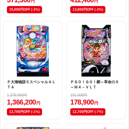
円
円
15,000円OFF
(-3%)
13,800円OFF
(-3%)
Ｐ大海物語５スペシャルＡＬ
ＰＧＯ！ＧＯ！郷～革命の５
ＴＡ
～Ｍ４－ＶＬＴ
1,378,900円
191,600円
1,366,200
178,900
円
円
12,700円OFF
(-1%)
12,700円OFF
(-7%)