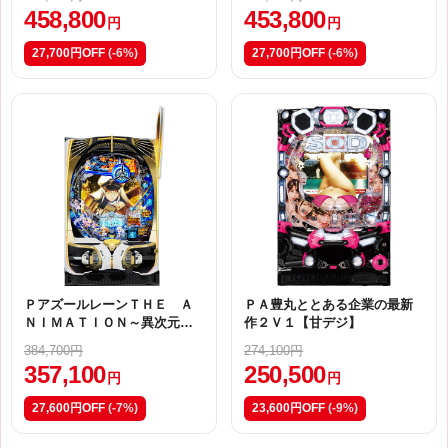
458,800
453,800
円
円
27,700円OFF
(-6%)
27,700円OFF
(-6%)
ＰアズールレーンＴＨＥ Ａ
ＰＡ豊丸ととある企業の最新
ＮＩＭＡＴＩＯＮ～異次元ト
作２Ｖ１【甘デジ】
リガー１９９～Ｍ４
384,700円
274,100円
357,100
250,500
円
円
27,600円OFF
(-7%)
23,600円OFF
(-9%)