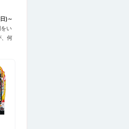
(日)～
間をい
が、何