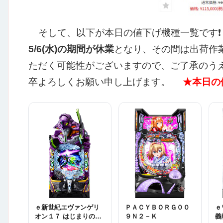
そして、以下が本日の値下げ機種一覧です❗
5/6(水)の期間が休業
となり、その間は出荷作
ただく可能性がございますので、ご了承のうえご注
卒よろしくお願い申し上げます。
★本日の
ｅ新世紀エヴァンゲリ
ＰＡＣＹＢＯＲＧ００
ｅ
オン１７ はじまりの記
９Ｎ２－Ｋ
義