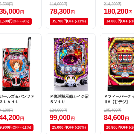
２ Ｙ
6,500円
114,000円
214,200円
35,000
78,300
180,200
円
円
円
1,500円OFF
(-9%)
35,700円OFF
(-31%)
34,000円OFF
(-
ガールズ＆パンツァ
Ｐ弾球黙示録カイジ沼
Ｐフィーバーク
３ＬＡＨ１
５Ｖ１Ｕ
ⅡV【甘デジ】
4,100円
124,000円
105,400円
44,200
99,000
84,600
円
円
円
9,900円OFF
(-11%)
25,000円OFF
(-20%)
20,800円OFF
(-