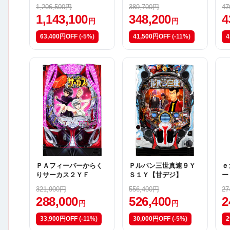
憶Ｒ
1,206,500円
389,700円
47
1,143,100
348,200
4
円
円
63,400円OFF
(-5%)
41,500円OFF
(-11%)
4
ＰＡフィーバーからく
Ｐルパン三世真速９Ｙ
ｅ
りサーカス２ＹＦ
Ｓ１Ｙ【甘デジ】
ー
321,900円
556,400円
27
288,000
526,400
2
円
円
33,900円OFF
(-11%)
30,000円OFF
(-5%)
2