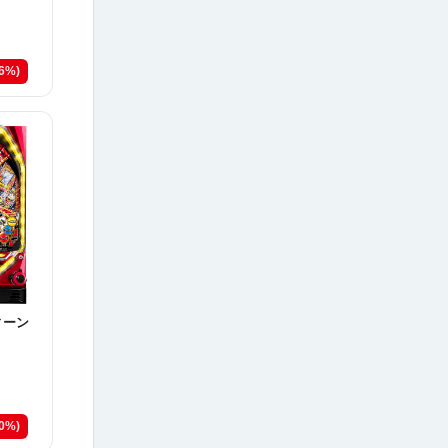
16%)
ィーン
20%)