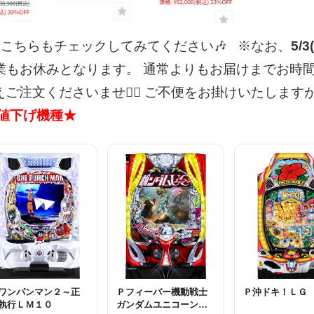
こちらもチェックしてみてください🎶
※なお、
5/3
業もお休みとなります。
通常よりもお届けまでお時
文くださいませ🙇‍♀️
ご不便をお掛けいたします
値下げ機種★
ワンパンマン２～正
Ｐフィーバー機動戦士
Ｐ沖ドキ！ＬＧ
執行ＬＭ１０
ガンダムユニコーン