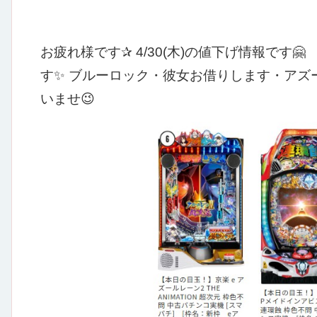
お疲れ様です✰
4/30(木)の値下げ情報です🤗
す✨
ブルーロック・彼女お借りします・アズー
いませ😉