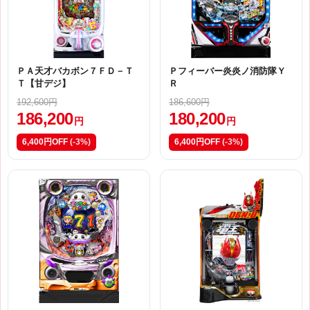
ＰＡ天才バカボン７ＦＤ－Ｔ
Ｐフィーバー炎炎ノ消防隊Ｙ
Ｔ【甘デジ】
Ｒ
192,600円
186,600円
186,200
180,200
円
円
6,400円OFF
(-3%)
6,400円OFF
(-3%)