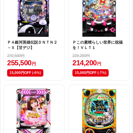
ＰＡ銀河英雄伝説ＤＮＴＮ２
Ｐこの素晴らしい世界に祝福
－Ｘ【甘デジ】
を！ＶＬＴ１
270,500円
229,200円
255,500
214,200
円
円
15,000円OFF
(-6%)
15,000円OFF
(-7%)