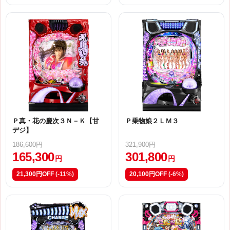
Ｐ真・花の慶次３Ｎ－Ｋ【甘
Ｐ乗物娘２ＬＭ３
デジ】
186,600円
321,900円
165,300
301,800
円
円
21,300円OFF
(-11%)
20,100円OFF
(-6%)