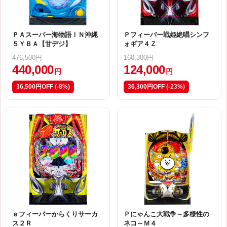
ＰＡスーパー海物語ＩＮ沖縄
Ｐフィーバー戦姫絶唱シンフ
５ＹＢＡ【甘デジ】
ォギア４Ｚ
476,500円
160,300円
440,000
124,000
円
円
36,500円OFF
(-8%)
36,300円OFF
(-23%)
ｅフィーバーからくりサーカ
Ｐにゃんこ大戦争～多様性の
ス２Ｒ
ネコ～Ｍ４