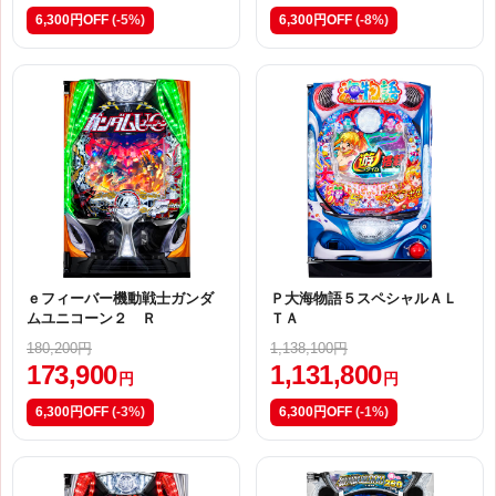
6,300円OFF
(-5%)
6,300円OFF
(-8%)
ｅフィーバー機動戦士ガンダ
Ｐ大海物語５スペシャルＡＬ
ムユニコーン２ Ｒ
ＴＡ
180,200円
1,138,100円
173,900
1,131,800
円
円
6,300円OFF
(-3%)
6,300円OFF
(-1%)