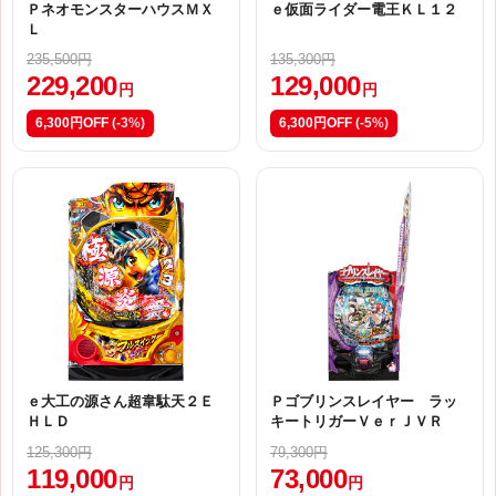
ＰネオモンスターハウスＭＸ
ｅ仮面ライダー電王ＫＬ１２
Ｌ
235,500円
135,300円
229,200
129,000
円
円
6,300円OFF
(-3%)
6,300円OFF
(-5%)
ｅ大工の源さん超韋駄天２Ｅ
Ｐゴブリンスレイヤー ラッ
ＨＬＤ
キートリガーＶｅｒＪＶＲ
125,300円
79,300円
119,000
73,000
円
円