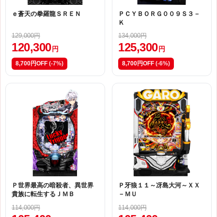
ｅ蒼天の拳羅龍ＳＲＥＮ
ＰＣＹＢＯＲＧ００９Ｓ３－
Ｋ
129,000円
134,000円
120,300
125,300
円
円
8,700円OFF
(-7%)
8,700円OFF
(-6%)
Ｐ世界最高の暗殺者、異世界
Ｐ牙狼１１～冴島大河～ＸＸ
貴族に転生するＪＭＢ
－ＭＵ
114,000円
114,000円