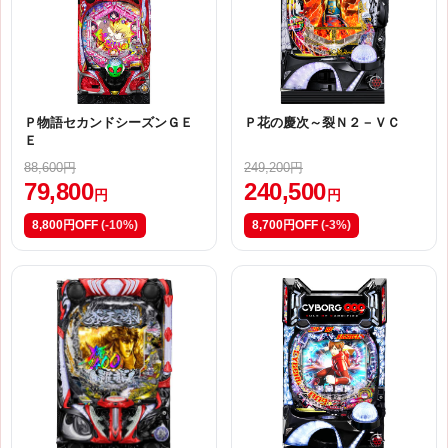
Ｐ物語セカンドシーズンＧＥ
Ｐ花の慶次～裂Ｎ２－ＶＣ
Ｅ
88,600円
249,200円
79,800
240,500
円
円
8,800円OFF
(-10%)
8,700円OFF
(-3%)