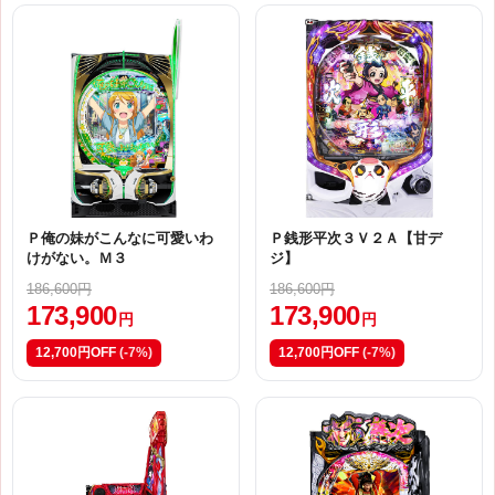
Ｐ俺の妹がこんなに可愛いわ
Ｐ銭形平次３Ｖ２Ａ【甘デ
けがない。Ｍ３
ジ】
186,600円
186,600円
173,900
173,900
円
円
12,700円OFF
(-7%)
12,700円OFF
(-7%)