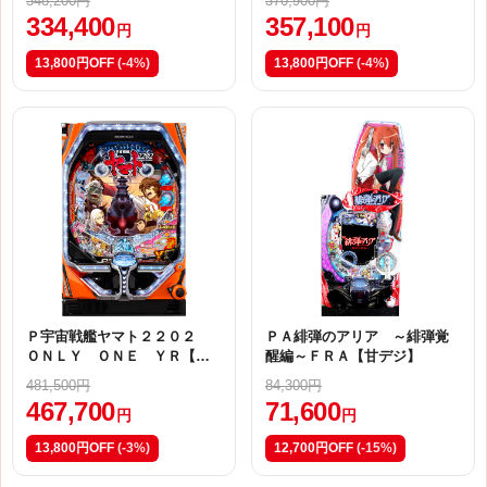
348,200円
370,900円
334,400
357,100
円
円
13,800円OFF
(-4%)
13,800円OFF
(-4%)
Ｐ宇宙戦艦ヤマト２２０２
ＰＡ緋弾のアリア ～緋弾覚
ＯＮＬＹ ＯＮＥ ＹＲ【甘
醒編～ＦＲＡ【甘デジ】
デジ】
481,500円
84,300円
467,700
71,600
円
円
13,800円OFF
(-3%)
12,700円OFF
(-15%)