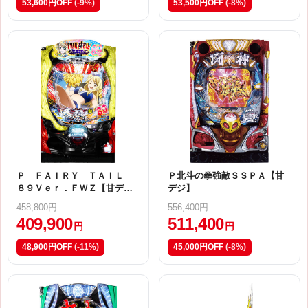
53,600円OFF
(-9%)
53,500円OFF
(-8%)
Ｐ ＦＡＩＲＹ ＴＡＩＬ
Ｐ北斗の拳強敵ＳＳＰＡ【甘
８９Ｖｅｒ．ＦＷＺ【甘デ
デジ】
ジ】
458,800円
556,400円
409,900
511,400
円
円
48,900円OFF
(-11%)
45,000円OFF
(-8%)