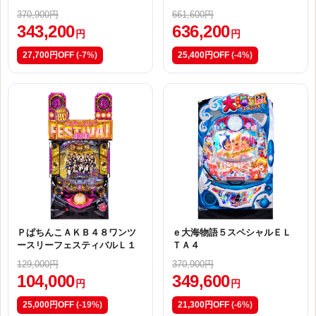
370,900円
661,600円
343,200
636,200
円
円
27,700円OFF
(-7%)
25,400円OFF
(-4%)
ＰぱちんこＡＫＢ４８ワンツ
ｅ大海物語５スペシャルＥＬ
ースリーフェスティバルＬ１
ＴＡ４
129,000円
370,900円
104,000
349,600
円
円
25,000円OFF
(-19%)
21,300円OFF
(-6%)