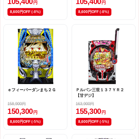
105,400
105,400
円
円
8,600円OFF
(-8%)
8,600円OFF
(-8%)
ｅフィーバーダンまち２Ｇ
Ｐルパン三世１３７ＹＲ２
【甘デジ】
158,900円
163,900円
150,300
155,300
円
円
8,600円OFF
(-5%)
8,600円OFF
(-5%)