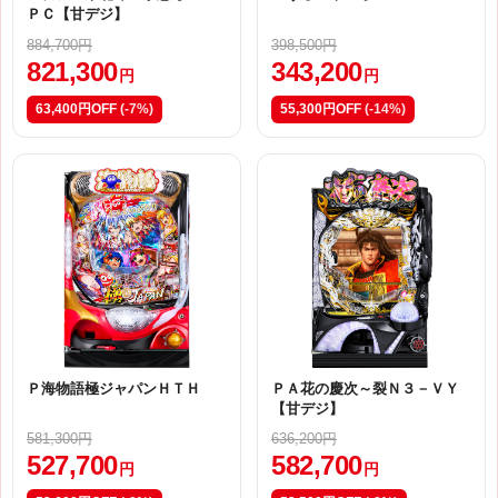
ＰＣ【甘デジ】
884,700円
398,500円
821,300
343,200
円
円
63,400円OFF
(-7%)
55,300円OFF
(-14%)
Ｐ海物語極ジャパンＨＴＨ
ＰＡ花の慶次～裂Ｎ３－ＶＹ
【甘デジ】
581,300円
636,200円
527,700
582,700
円
円