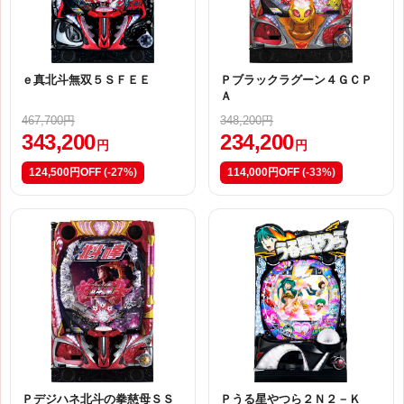
ｅ真北斗無双５ＳＦＥＥ
Ｐブラックラグーン４ＧＣＰ
Ａ
467,700円
348,200円
343,200
234,200
円
円
124,500円OFF
(-27%)
114,000円OFF
(-33%)
Ｐデジハネ北斗の拳慈母ＳＳ
Ｐうる星やつら２Ｎ２－Ｋ