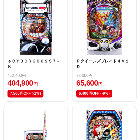
ｅＣＹＢＯＲＧ００９Ｓ７－
Ｐクイーンズブレイド４Ｖ１
Ｋ
Ｄ
412,400円
72,000円
404,900
65,600
円
円
7,500円OFF
(-2%)
6,400円OFF
(-9%)