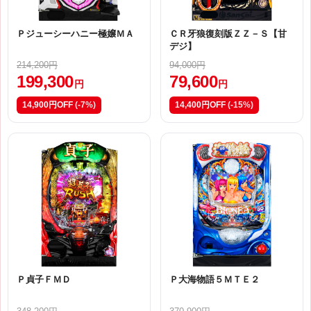
Ｐジューシーハニー極嬢ＭＡ
ＣＲ牙狼復刻版ＺＺ－Ｓ【甘
デジ】
214,200円
94,000円
199,300
79,600
円
円
14,900円OFF
(-7%)
14,400円OFF
(-15%)
Ｐ貞子ＦＭＤ
Ｐ大海物語５ＭＴＥ２