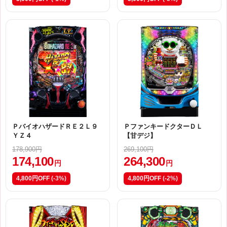
ＰバイオハザードＲＥ２Ｌ９
ＰファンキードクターＤＬ
ＹＺ４
【甘デジ】
178,900円
269,100円
174,100
264,300
円
円
4,800円OFF
(-3%)
4,800円OFF
(-2%)