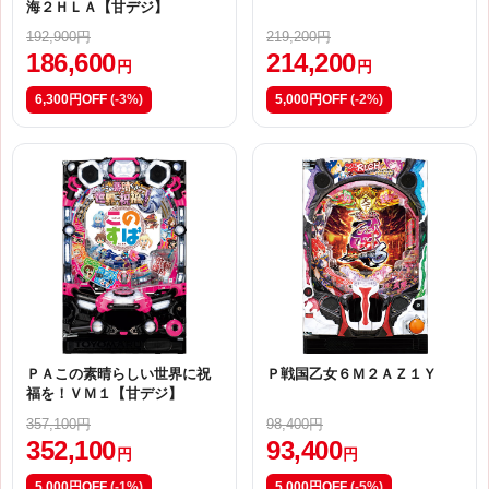
海２ＨＬＡ【甘デジ】
192,900円
219,200円
186,600
214,200
円
円
6,300円OFF
(-3%)
5,000円OFF
(-2%)
ＰＡこの素晴らしい世界に祝
Ｐ戦国乙女６Ｍ２ＡＺ１Ｙ
福を！ＶＭ１【甘デジ】
357,100円
98,400円
352,100
93,400
円
円
5,000円OFF
(-1%)
5,000円OFF
(-5%)