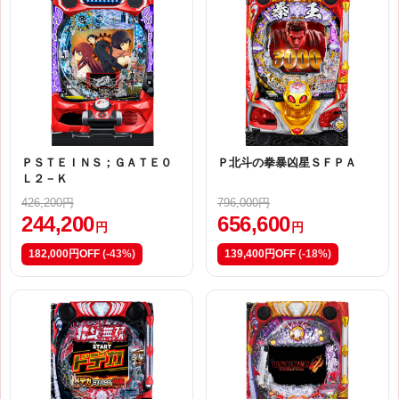
ＰＳＴＥＩＮＳ；ＧＡＴＥ０
Ｐ北斗の拳暴凶星ＳＦＰＡ
Ｌ２－Ｋ
426,200円
796,000円
244,200
656,600
円
円
182,000円OFF
(-43%)
139,400円OFF
(-18%)