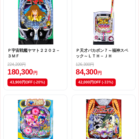
Ｐ宇宙戦艦ヤマト２２０２－
Ｐ天才バカボン７～福神スペ
３ＭＦ
ック～ＬＴＨ－ＪＨ
224,200円
126,300円
180,300
84,300
円
円
43,900円OFF
(-20%)
42,000円OFF
(-33%)