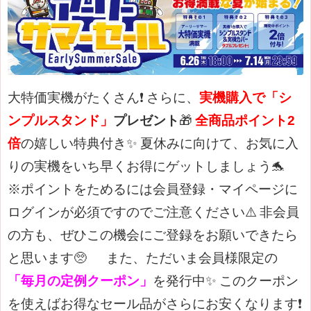
大特価実機がたくさん❗
さらに、
実機購入で「シ
ンプルスタンド」
プレゼント
🎁
全商品ポイント2
倍
の嬉しい特典付き✨
夏休みに向けて、お気に入
りの実機をいち早くお得にゲットしましょう🐬
※ポイントをためるには会員登録・マイページに
ログインが必須ですのでご注意ください⚠️
非会員
の方も、ぜひこの機会にご登録をお願いできたら
と思います🥺
また、ただいま会員様限定の
「毎月の定例クーポン」
を発行中✨
このクーポン
を使えばお得なセール品がさらにお安くなります❗