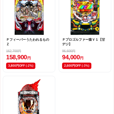
Ｐフィーバーうたわれるもの
Ｐプロゴルファー猿Ｖ１【甘
Ｚ
デジ】
162,700円
96,600円
158,900
94,000
円
円
3,800円OFF
(-2%)
2,600円OFF
(-3%)