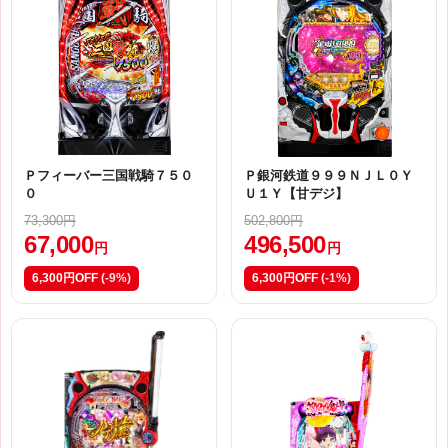
Ｐフィーバー三国戦騎７５０
Ｐ銀河鉄道９９９ＮＪＬ０Ｙ
０
Ｕ１Ｙ【甘デジ】
73,300円
502,800円
67,000
496,500
円
円
6,300円OFF
(-9%)
6,300円OFF
(-1%)