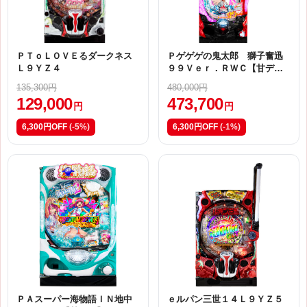
ＰＴｏＬＯＶＥるダークネス
Ｐゲゲゲの鬼太郎 獅子奮迅
Ｌ９ＹＺ４
９９Ｖｅｒ．ＲＷＣ【甘デ
ジ】
135,300円
480,000円
129,000
473,700
円
円
6,300円OFF
(-5%)
6,300円OFF
(-1%)
ＰＡスーパー海物語ＩＮ地中
ｅルパン三世１４Ｌ９ＹＺ５