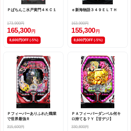
Ｐぱちんこ水戸黄門４ＫＣ１
ｅ新海物語３４９ＥＬＴＨ
173,900円
163,900円
165,300
155,300
円
円
8,600円OFF
(-5%)
8,600円OFF
(-5%)
Ｐフィーバーありふれた職業
ＰＡフィーバーダンベル何キ
で世界最強Ｒ
ロ持てる？Ｙ【甘デジ】
315,600円
330,800円