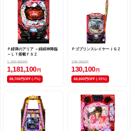
Ｐ緋弾のアリア ～緋緋神降臨
ＰゴブリンスレイヤーＪＧＺ
～ＬＴ搭載ＦＳＺ
1,269,800円
198,900円
1,181,100
130,100
円
円
88,700円OFF
(-7%)
68,800円OFF
(-35%)