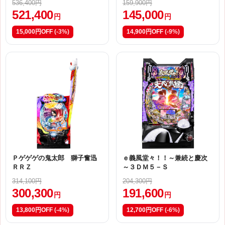
536,400円
159,900円
521,400
145,000
円
円
15,000円OFF
(-3%)
14,900円OFF
(-9%)
Ｐゲゲゲの鬼太郎 獅子奮迅
ｅ義風堂々！！～兼続と慶次
ＲＲＺ
～３ＤＭ５－Ｓ
314,100円
204,300円
300,300
191,600
円
円
13,800円OFF
(-4%)
12,700円OFF
(-6%)