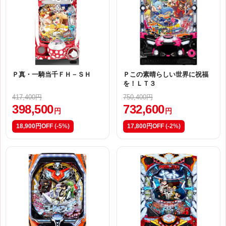
Ｐ真・一騎当千ＦＨ－ＳＨ
Ｐこの素晴らしい世界に祝福
を！ＬＴ３
417,400円
750,400円
398,500
732,600
円
円
18,900円OFF
(-5%)
17,800円OFF
(-2%)