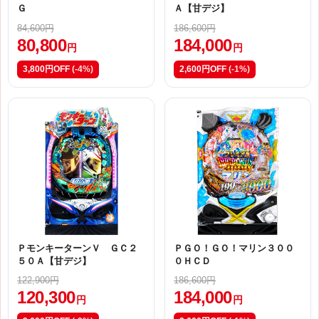
Ｇ
Ａ【甘デジ】
84,600円
186,600円
80,800
184,000
円
円
3,800円OFF
(-4%)
2,600円OFF
(-1%)
ＰモンキーターンＶ ＧＣ２
ＰＧＯ！ＧＯ！マリン３００
５０Ａ【甘デジ】
０ＨＣＤ
122,900円
186,600円
120,300
184,000
円
円