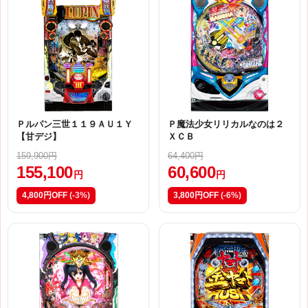
Ｐルパン三世１１９ＡＵ１Ｙ
Ｐ魔法少女リリカルなのは２
【甘デジ】
ＸＣＢ
159,900円
64,400円
155,100
60,600
円
円
4,800円OFF
(-3%)
3,800円OFF
(-6%)