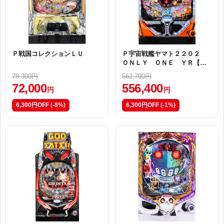
Ｐ戦国コレクションＬＵ
Ｐ宇宙戦艦ヤマト２２０２
ＯＮＬＹ ＯＮＥ ＹＲ【甘
デジ】
78,300円
562,700円
72,000
556,400
円
円
6,300円OFF
(-8%)
6,300円OFF
(-1%)