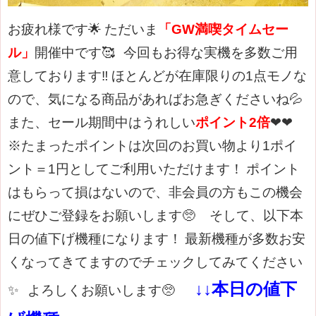
お疲れ様です🌟
ただいま
「GW満喫タイムセー
ル」
開催中です🥰
今回もお得な実機
を多数ご用
意しております‼
ほとんどが在庫限りの1点モノな
ので、気になる商品があればお急ぎくださいね💦
また、セール期間中はうれしい
ポイント2倍
❤❤
※たまったポイントは次回のお買い物より1ポイ
ント＝1円としてご利用いただけます！
ポイント
はもらって損はないので、非会員の方もこの機会
にぜひご登録をお願いします🥺
そして、以下本
日の値下げ機種になります！
最新機種が多数お安
くなってきてますのでチェックしてみてください
↓↓本日の値下
✨
よろしくお願いします🥺