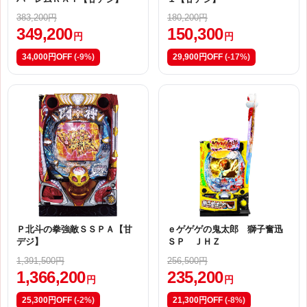
383,200円
180,200円
349,200
150,300
円
円
34,000円OFF
(-9%)
29,900円OFF
(-17%)
Ｐ北斗の拳強敵ＳＳＰＡ【甘
ｅゲゲゲの鬼太郎 獅子奮迅
デジ】
ＳＰ ＪＨＺ
1,391,500円
256,500円
1,366,200
235,200
円
円
25,300円OFF
(-2%)
21,300円OFF
(-8%)