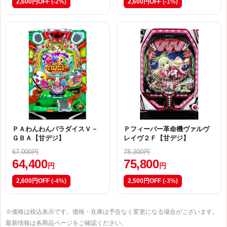
2,600円OFF
(-2%)
2,600円OFF
(-1%)
ＰＡわんわんパラダイスＶ－
Ｐフィーバー革命機ヴァルヴ
ＧＢＡ【甘デジ】
レイヴ２Ｆ【甘デジ】
67,000円
78,300円
64,400
75,800
円
円
2,600円OFF
(-4%)
2,500円OFF
(-3%)
※価格は税込表示です。価格・在庫は予告なく変更になる場合がございます。
最新情報は各商品ページをご確認ください。