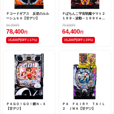
Ｐコードギアス 反逆のルル
Ｐぱちんこ宇宙戦艦ヤマト２
ーシュｂＡ【甘デジ】
１９９－波動－１９９Ｖｅ
ｒ．【ＥＴＪＡ】
94,000円
79,600円
78,400
64,400
円
円
15,600円OFF
(-17%)
15,200円OFF
(-19%)
ＰＡＧＯ！ＧＯ！郷Ｎ－Ｘ
ＰＡ ＦＡＩＲＹ ＴＡＩＬ
【甘デジ】
２ ＪＷＡ【甘デジ】