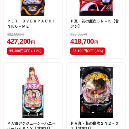
ＰＬＴ ＯＶＥＲＰＡＣＨＩ
Ｐ真・花の慶次３Ｎ－Ｋ【甘
ＮＫＯ－ＭＥ
デジ】
482,500円
453,800円
427,200
418,700
円
円
55,300円OFF
(-11%)
35,100円OFF
(-8%)
ＰＡ激デジジューシーハニー
ＰＡ真・花の慶次２Ｎ２－Ｘ
ハーレムＲＡＹ【甘デジ】
１【甘デジ】