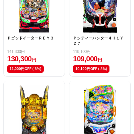
ＰゴッドイーターＲＥＹ３
Ｐシティーハンター４Ｈ１Ｙ
Ｚ７
141,300円
119,100円
130,300
109,000
円
円
11,000円OFF
(-8%)
10,100円OFF
(-8%)