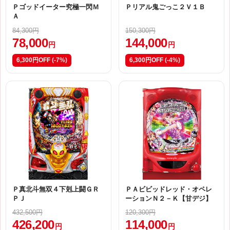
Ｐゴッドイーター究極一閃Ｍ
Ｐリアル鬼ごっこ２Ｖ１Ｂ
Ａ
84,300円
150,300円
78,000
144,000
円
円
6,300円OFF
(-7%)
6,300円OFF
(-4%)
Ｐ真北斗無双４下剋上闘ＧＲ
ＰＡビビッドレッド・オペレ
ＰＪ
ーションＮ２－Ｋ【甘デジ】
432,500円
120,300円
426,200
114,000
円
円