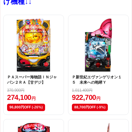
げ機種↓↓
ＰＡスーパー海物語ＩＮジャ
Ｐ新世紀エヴァンゲリオン１
パン２ＲＡ【甘デジ】
５ 未来への咆哮Ｙ
370,900円
1,011,400円
274,100
922,700
円
円
96,800円OFF
(-26%)
88,700円OFF
(-9%)