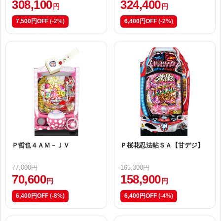
308,100
324,400
円
円
7,500円OFF
(-2%)
6,400円OFF
(-2%)
Ｐ哲也４ＡＭ－ＪＶ
Ｐ桜花忍法帖ＳＡ【甘デジ】
77,000円
165,300円
70,600
158,900
円
円
6,400円OFF
(-8%)
6,400円OFF
(-4%)