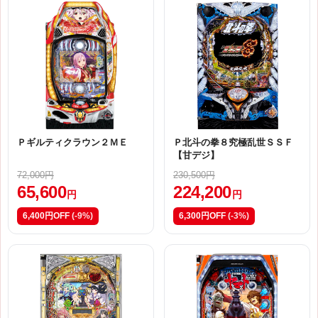
Ｐギルティクラウン２ＭＥ
Ｐ北斗の拳８究極乱世ＳＳＦ
【甘デジ】
72,000円
230,500円
65,600
224,200
円
円
6,400円OFF
(-9%)
6,300円OFF
(-3%)