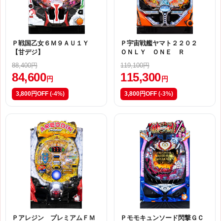
Ｐ戦国乙女６Ｍ９ＡＵ１Ｙ
Ｐ宇宙戦艦ヤマト２２０２
【甘デジ】
ＯＮＬＹ ＯＮＥ Ｒ
88,400円
119,100円
84,600
115,300
円
円
3,800円OFF
(-4%)
3,800円OFF
(-3%)
Ｐアレジン プレミアムＦＭ
Ｐモモキュンソード閃撃ＧＣ