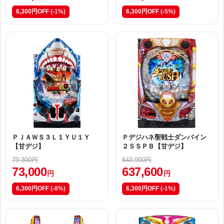
6,300円OFF
(-1%)
6,300円OFF
(-5%)
ＰＪＡＷＳ３Ｌ１ＹＵ１Ｙ
Ｐデジハネ聖戦士ダンバイン
【甘デジ】
２ＳＳＰＢ【甘デジ】
79,300円
643,900円
73,000
637,600
円
円
6,300円OFF
(-8%)
6,300円OFF
(-1%)