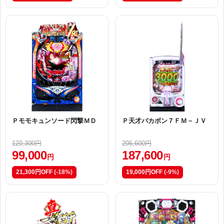
Ｐモモキュンソード閃撃ＭＤ
Ｐ天才バカボン７ＦＭ－ＪＶ
120,300円
206,600円
99,000
187,600
円
円
21,300円OFF
(-18%)
19,000円OFF
(-9%)