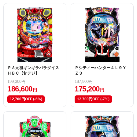
ＰＡ元祖ギンギラパラダイス
Ｐシティーハンター４Ｌ９Ｙ
ＨＢＣ【甘デジ】
Ｚ３
199,300円
187,900円
186,600
175,200
円
円
12,700円OFF
(-6%)
12,700円OFF
(-7%)