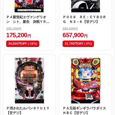
ＰＡ新世紀エヴァンゲリオ
Ｐ００９ ＲＥ：ＣＹＢＯＲ
ン シト、新生 決戦ＹＲ
Ｇ Ｎ３－Ｋ【甘デジ】
【甘デジ】 紫枠
209,200円
689,600円
175,200
657,900
円
円
34,000円OFF
(-16%)
31,700円OFF
(-5%)
Ｐ消されたルパン９ＹＵ１Ｙ
ＰＡ元祖ギンギラパラダイス
【甘デジ】
ＨＢＣ【甘デジ】