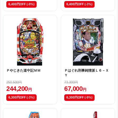
6,400円OFF
(-9%)
6,400円OFF
(-3%)
Ｐやじきた道中記ＭＭ
Ｐはぐれ刑事純情派Ｌ６－Ｘ
Ｙ
250,500円
73,300円
244,200
67,000
円
円
6,300円OFF
(-3%)
6,300円OFF
(-9%)