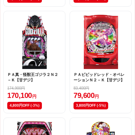
ＰＡ真・怪獣王ゴジラ２Ｎ２
ＰＡビビッドレッド・オペレ
－Ｋ【甘デジ】
ーションＮ２－Ｋ【甘デジ】
174,900円
83,400円
170,100
79,600
円
円
4,800円OFF
(-3%)
3,800円OFF
(-5%)