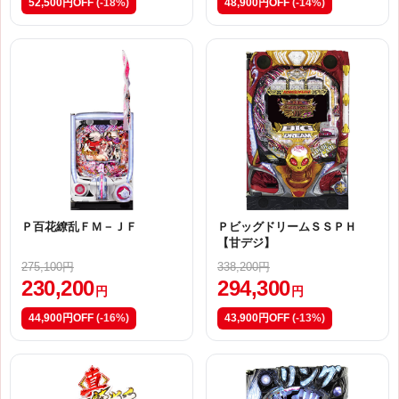
52,500円OFF
(-18%)
48,900円OFF
(-14%)
Ｐ百花繚乱ＦＭ－ＪＦ
ＰビッグドリームＳＳＰＨ
【甘デジ】
275,100円
338,200円
230,200
294,300
円
円
44,900円OFF
(-16%)
43,900円OFF
(-13%)