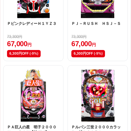
ＰピンクレディーＨ１ＹＺ３
ＰＪ－ＲＵＳＨ ＨＳＪ－Ｓ
73,300円
73,300円
67,000
67,000
円
円
6,300円OFF
(-9%)
6,300円OFF
(-9%)
ＰＡ巨人の星 明子２０００
Ｐルパン三世２０００カラッ