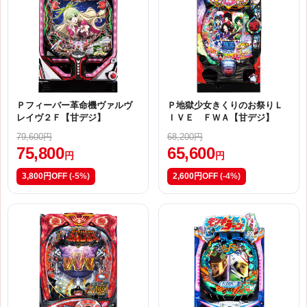
Ｐフィーバー革命機ヴァルヴ
Ｐ地獄少女きくりのお祭りＬ
レイヴ２Ｆ【甘デジ】
ＩＶＥ ＦＷＡ【甘デジ】
79,600円
68,200円
75,800
65,600
円
円
3,800円OFF
(-5%)
2,600円OFF
(-4%)