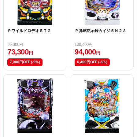
ＰワイルドロデオＳＴ２
Ｐ弾球黙示録カイジ５Ｎ２Ａ
80,300円
100,400円
73,300
94,000
円
円
7,000円OFF
(-9%)
6,400円OFF
(-6%)