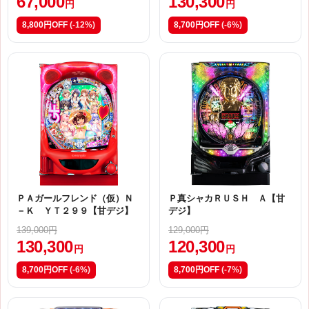
67,000
130,300
円
円
8,800円OFF
(-12%)
8,700円OFF
(-6%)
ＰＡガールフレンド（仮）Ｎ
Ｐ真シャカＲＵＳＨ Ａ【甘
－Ｋ ＹＴ２９９【甘デジ】
デジ】
139,000円
129,000円
130,300
120,300
円
円
8,700円OFF
(-6%)
8,700円OFF
(-7%)