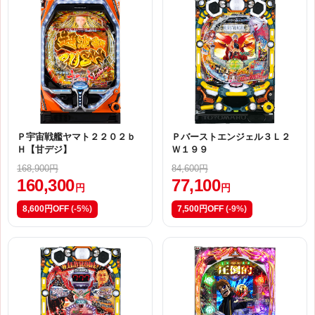
Ｐ宇宙戦艦ヤマト２２０２ｂ
Ｐバーストエンジェル３Ｌ２
Ｈ【甘デジ】
Ｗ１９９
168,900円
84,600円
160,300
77,100
円
円
8,600円OFF
(-5%)
7,500円OFF
(-9%)