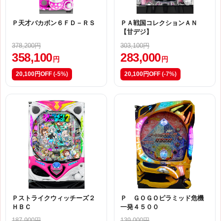
Ｐ天才バカボン６ＦＤ－ＲＳ
ＰＡ戦国コレクションＡＮ
【甘デジ】
378,200円
303,100円
358,100
283,000
円
円
20,100円OFF
(-5%)
20,100円OFF
(-7%)
Ｐストライクウィッチーズ２
Ｐ ＧＯＧＯピラミッド危機
ＨＢＣ
一発４５００
187,900円
139,000円