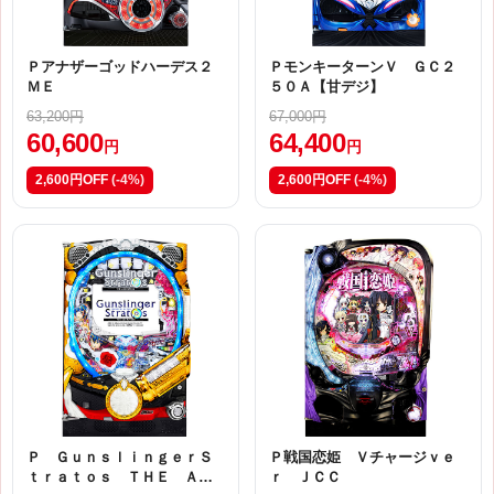
Ｐアナザーゴッドハーデス２
ＰモンキーターンＶ ＧＣ２
ＭＥ
５０Ａ【甘デジ】
63,200円
67,000円
60,600
64,400
円
円
2,600円OFF
(-4%)
2,600円OFF
(-4%)
Ｐ ＧｕｎｓｌｉｎｇｅｒＳ
Ｐ戦国恋姫 Ｖチャージｖｅ
ｔｒａｔｏｓ ＴＨＥ ＡＮ
ｒ ＪＣＣ