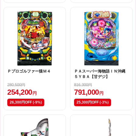
Ｐプロゴルファー猿Ｍ４
ＰＡスーパー海物語ＩＮ沖縄
５ＹＢＡ【甘デジ】
280,500円
816,300円
254,200
791,000
円
円
26,300円OFF
(-9%)
25,300円OFF
(-3%)