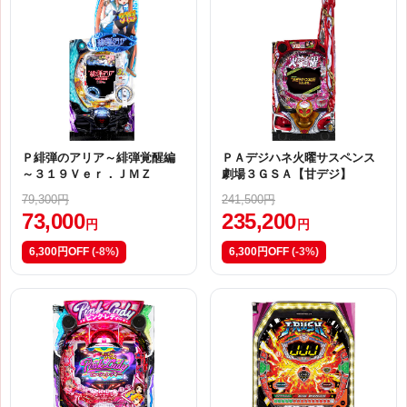
Ｐ緋弾のアリア～緋弾覚醒編
ＰＡデジハネ火曜サスペンス
～３１９Ｖｅｒ．ＪＭＺ
劇場３ＧＳＡ【甘デジ】
79,300円
241,500円
73,000
235,200
円
円
6,300円OFF
(-8%)
6,300円OFF
(-3%)