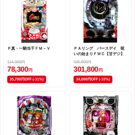
Ｐ真・一騎当千ＦＭ－Ｖ
ＰＡリング バースデイ 呪
いの始まりＦＷＣ【甘デジ】
114,000円
335,800円
78,300
301,800
円
円
35,700円OFF
(-31%)
34,000円OFF
(-10%)