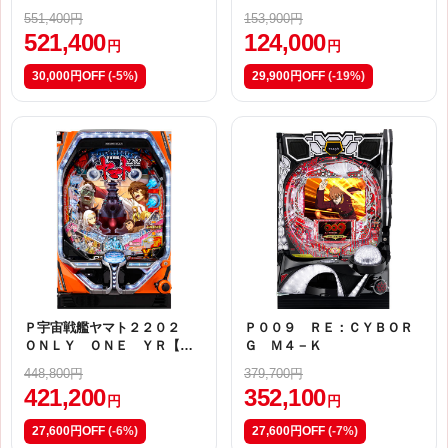
551,400円
153,900円
521,400
124,000
円
円
30,000円OFF
(-5%)
29,900円OFF
(-19%)
Ｐ宇宙戦艦ヤマト２２０２
Ｐ００９ ＲＥ：ＣＹＢＯＲ
ＯＮＬＹ ＯＮＥ ＹＲ【甘
Ｇ Ｍ４－Ｋ
デジ】
448,800円
379,700円
421,200
352,100
円
円
27,600円OFF
(-6%)
27,600円OFF
(-7%)