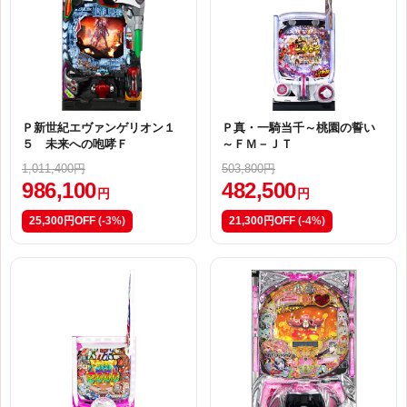
Ｐ新世紀エヴァンゲリオン１
Ｐ真・一騎当千～桃園の誓い
５ 未来への咆哮Ｆ
～ＦＭ－ＪＴ
1,011,400円
503,800円
986,100
482,500
円
円
25,300円OFF
(-3%)
21,300円OFF
(-4%)