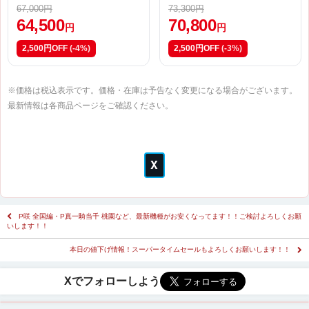
ＩＭＡＴＩＯＮ Ａ０２【甘
67,000円
73,300円
デジ】
64,500
70,800
円
円
2,500円OFF
(-4%)
2,500円OFF
(-3%)
※価格は税込表示です。価格・在庫は予告なく変更になる場合がございます。
最新情報は各商品ページをご確認ください。
P咲 全国編・P真一騎当千 桃園など、最新機種がお安くなってます！！ご検討よろしくお願
いします！！
本日の値下げ情報！スーパータイムセールもよろしくお願いします！！