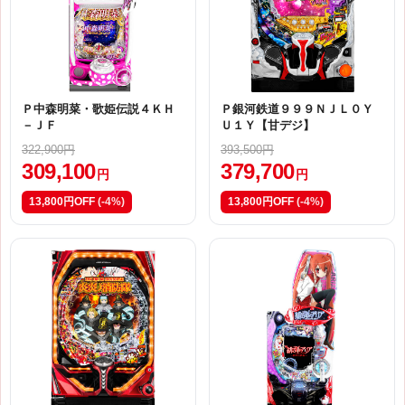
Ｐ中森明菜・歌姫伝説４ＫＨ
Ｐ銀河鉄道９９９ＮＪＬ０Ｙ
－ＪＦ
Ｕ１Ｙ【甘デジ】
322,900円
393,500円
309,100
379,700
円
円
13,800円OFF
(-4%)
13,800円OFF
(-4%)