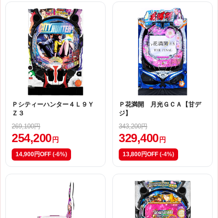
Ｐシティーハンター４Ｌ９Ｙ
Ｐ花満開 月光ＧＣＡ【甘デ
Ｚ３
ジ】
269,100円
343,200円
254,200
329,400
円
円
14,900円OFF
(-6%)
13,800円OFF
(-4%)