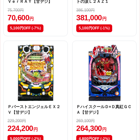
ＶｅｒＲＡＹ【甘デジ】
トの涙Ｌ２ＡＺ１
75,700円
386,100円
70,600
381,000
円
円
5,100円OFF
(-7%)
5,100円OFF
(-1%)
ＰバーストエンジェルＥＸ２
ＰハイスクールＤ×Ｄ真紅ＧＣ
Ｖ【甘デジ】
Ａ【甘デジ】
229,200円
269,100円
224,200
264,300
円
円
5,000円OFF
(-2%)
4,800円OFF
(-2%)