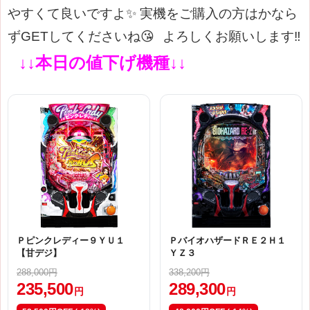
やすくて良いですよ✨
実機をご購入の方はかなら
ずGETしてくださいね😘
よろしくお願いします‼
↓↓本日の値下げ機種↓↓
Ｐピンクレディー９ＹＵ１
ＰバイオハザードＲＥ２Ｈ１
【甘デジ】
ＹＺ３
288,000円
338,200円
235,500
289,300
円
円