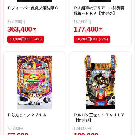
Ｐフィーバー炎炎ノ消防隊Ｇ
ＰＡ緋弾のアリア ～緋弾覚
醒編～ＦＲＡ【甘デジ】
377,200円
187,600円
363,400
177,400
円
円
13,800円OFF
(-4%)
10,200円OFF
(-5%)
Ｐらんま１／２Ｖ１Ａ
Ｐルパン三世１１９ＡＵ１Ｙ
【甘デジ】
75,800円
139,000円