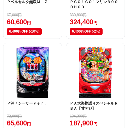
Ｐベルセルク無双Ｍ－Ｚ
ＰＧＯ！ＧＯ！マリン３００
０ＨＣＤ
67,000円
330,800円
60,600
324,400
円
円
6,400円OFF
(-10%)
6,400円OFF
(-2%)
Ｐ沖７シーサーｖｅｒ．
ＰＡ大海物語４スペシャルＲ
ＢＡ【甘デジ】
72,000円
194,300円
65,600
187,900
円
円