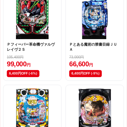
Ｐフィーバー革命機ヴァルヴ
Ｐとある魔術の禁書目録ＪＵ
レイヴ２Ｓ
Ａ
105,400円
73,000円
99,000
66,600
円
円
6,400円OFF
(-6%)
6,400円OFF
(-9%)