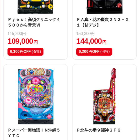
Ｐｙｅｓ！高須クリニック４
ＰＡ真・花の慶次２Ｎ２－Ｘ
５００から青天Ⅵ
１【甘デジ】
115,300円
150,300円
109,000
144,000
円
円
6,300円OFF
(-5%)
6,300円OFF
(-4%)
Ｐスーパー海物語ＩＮ沖縄５
Ｐ北斗の拳９闘神ＧＦＧ
ＹＴＣ