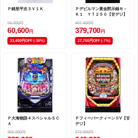
Ｐ銭形平次３Ｖ１Ｋ
Ｐデビルマン黄金黙示録Ｎ－
Ｋ１ ＹＴ２５０【甘デジ】
94,000円
407,400円
60,600
379,700
円
円
33,400円OFF
(-36%)
27,700円OFF
(-7%)
Ｐ大海物語４スペシャルＳＣ
ＰフィーバークィーンⅡV【甘
Ａ
デジ】
365,900円
373,900円