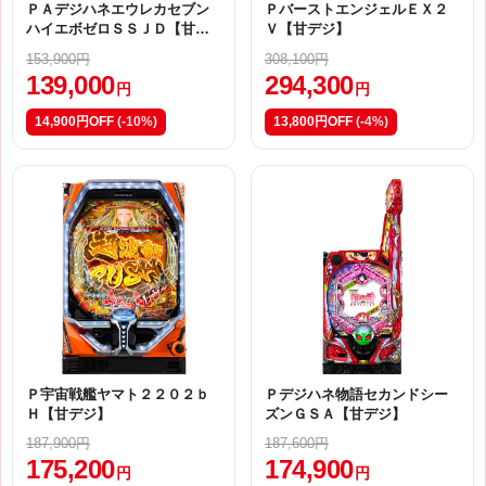
ＰＡデジハネエウレカセブン
ＰバーストエンジェルＥＸ２
ハイエボゼロＳＳＪＤ【甘デ
Ｖ【甘デジ】
ジ】
153,900円
308,100円
139,000
294,300
円
円
14,900円OFF
(-10%)
13,800円OFF
(-4%)
Ｐ宇宙戦艦ヤマト２２０２ｂ
Ｐデジハネ物語セカンドシー
Ｈ【甘デジ】
ズンＧＳＡ【甘デジ】
187,900円
187,600円
175,200
174,900
円
円