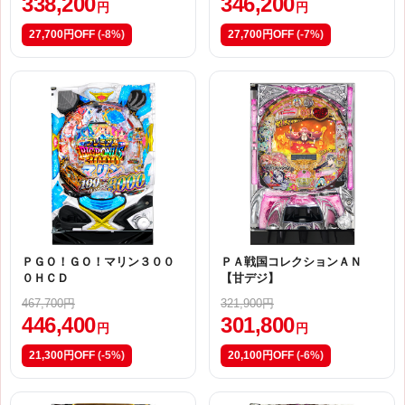
338,200
346,200
円
円
27,700円OFF
(-8%)
27,700円OFF
(-7%)
ＰＧＯ！ＧＯ！マリン３００
ＰＡ戦国コレクションＡＮ
０ＨＣＤ
【甘デジ】
467,700円
321,900円
446,400
301,800
円
円
21,300円OFF
(-5%)
20,100円OFF
(-6%)