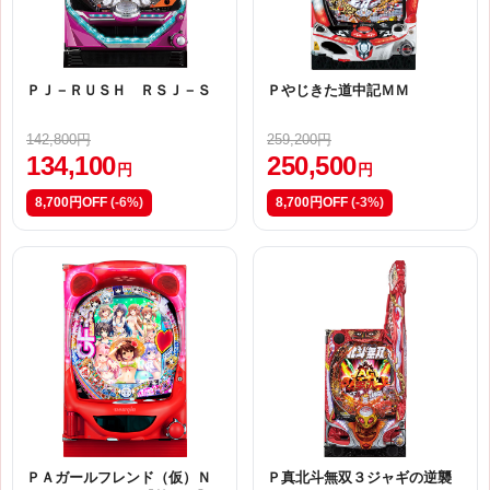
ＰＪ－ＲＵＳＨ ＲＳＪ－Ｓ
Ｐやじきた道中記ＭＭ
142,800円
259,200円
134,100
250,500
円
円
8,700円OFF
(-6%)
8,700円OFF
(-3%)
ＰＡガールフレンド（仮）Ｎ
Ｐ真北斗無双３ジャギの逆襲