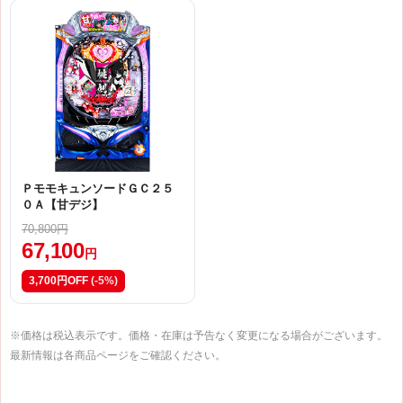
ＰモモキュンソードＧＣ２５
０Ａ【甘デジ】
70,800円
67,100
円
3,700円OFF
(-5%)
※価格は税込表示です。価格・在庫は予告なく変更になる場合がございます。
最新情報は各商品ページをご確認ください。