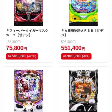
Ｐフィーバータイガーマスク
ＰＡ新海物語ＡＲＢＢ【甘デ
Ｗ Ｙ【甘デジ】
ジ】
138,300円
596,300円
75,800
551,400
円
円
62,500円OFF
(-45%)
44,900円OFF
(-8%)