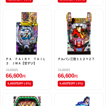
ＰＡ ＦＡＩＲＹ ＴＡＩＬ
Ｐルパン三世１１２ＹＺ７
２ ＪＷＡ【甘デジ】
73,000円
73,000円
66,600
66,600
円
円
6,400円OFF
(-9%)
6,400円OFF
(-9%)