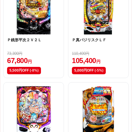
Ｐ銭形平次２Ｖ２Ｌ
Ｐ真バジリスクＬＦ
73,300円
110,400円
67,800
105,400
円
円
5,500円OFF
(-8%)
5,000円OFF
(-5%)