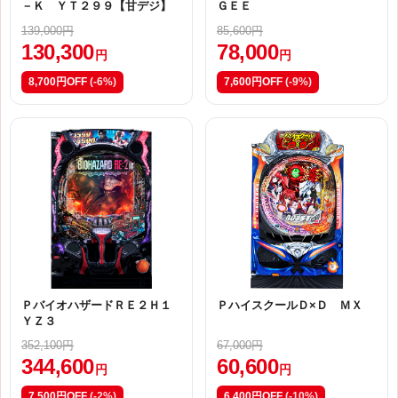
－Ｋ ＹＴ２９９【甘デジ】
ＧＥＥ
139,000円
85,600円
130,300
78,000
円
円
8,700円OFF
(-6%)
7,600円OFF
(-9%)
ＰバイオハザードＲＥ２Ｈ１
ＰハイスクールＤ×Ｄ ＭＸ
ＹＺ３
352,100円
67,000円
344,600
60,600
円
円
7,500円OFF
(-2%)
6,400円OFF
(-10%)