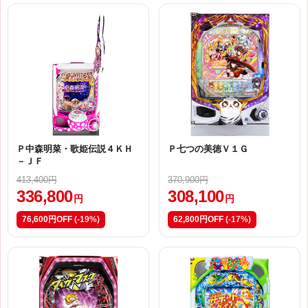
Ｐ中森明菜・歌姫伝説４ＫＨ
Ｐ七つの美徳Ｖ１Ｇ
－ＪＦ
413,400円
370,900円
336,800
308,100
円
円
76,600円OFF
(-19%)
62,800円OFF
(-17%)