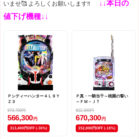
↓↓本日の
いませ🥰
よろしくお願いします‼
値下げ機種↓↓
Ｐシティーハンター４Ｌ９Ｙ
Ｐ真・一騎当千～桃園の誓い
Ｚ３
～ＦＭ－ＪＴ
879,700円
822,300円
566,300
670,300
円
円
313,400円OFF
(-36%)
152,000円OFF
(-18%)