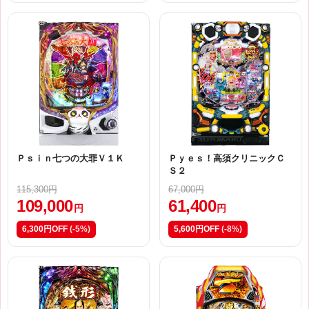
Ｐｓｉｎ七つの大罪Ｖ１Ｋ
Ｐｙｅｓ！高須クリニックＣ
Ｓ２
115,300円
67,000円
109,000
61,400
円
円
6,300円OFF
(-5%)
5,600円OFF
(-8%)