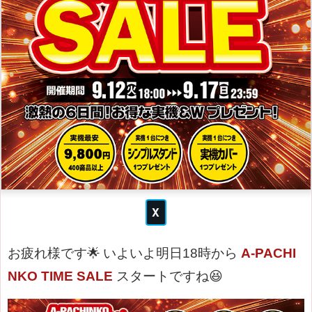
お疲れ様です🌟
いよいよ明日18時から
A-PACHI
NKO TIME SALE
スタートですね😆