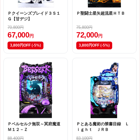
Ｐクイーンズブレイド３Ｓ１
Ｐ聖闘士星矢超流星ＨＴＢ
Ｇ【甘デジ】
70,800円
75,800円
67,000
72,000
円
円
3,800円OFF
(-5%)
3,800円OFF
(-5%)
Ｐベルセルク無双～冥府魔道
Ｐとある魔術の禁書目録 Ｌ
Ｍ１２－Ｚ
ｉｇｈｔ ＪＲＢ
88,400円
83,100円