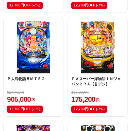
12,700円OFF
(-7%)
12,700円OFF
(-7%)
Ｐ大海物語５ＭＴＥ２
ＰＡスーパー海物語ＩＮジャ
パン２ＲＡ【甘デジ】
917,700円
187,900円
905,000
175,200
円
円
12,700円OFF
(-1%)
12,700円OFF
(-7%)