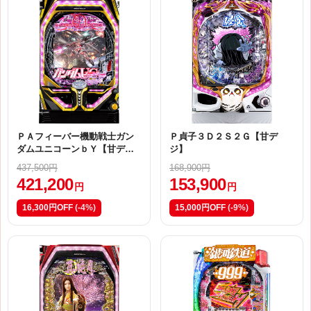
ＰＡフィーバー機動戦士ガン
Ｐ貞子３Ｄ２Ｓ２Ｇ【甘デ
ダムユニコーンｂＹ【甘デ
ジ】
ジ】
437,500円
168,900円
421,200
153,900
円
円
16,300円OFF
(-4%)
15,000円OFF
(-9%)