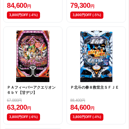
84,600
79,300
円
円
3,800円OFF
(-4%)
3,800円OFF
(-5%)
ＰＡフィーバーアクエリオン
Ｐ北斗の拳８救世主ＳＦＪＥ
６ｂＹ【甘デジ】
67,000円
88,400円
63,200
84,600
円
円
3,800円OFF
(-6%)
3,800円OFF
(-4%)