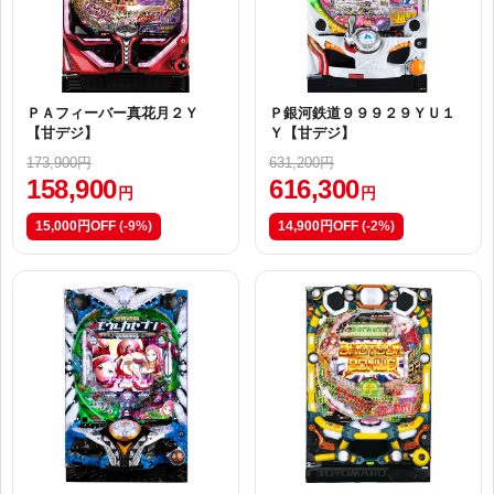
ＰＡフィーバー真花月２Ｙ
Ｐ銀河鉄道９９９２９ＹＵ１
【甘デジ】
Ｙ【甘デジ】
173,900円
631,200円
158,900
616,300
円
円
15,000円OFF
(-9%)
14,900円OFF
(-2%)