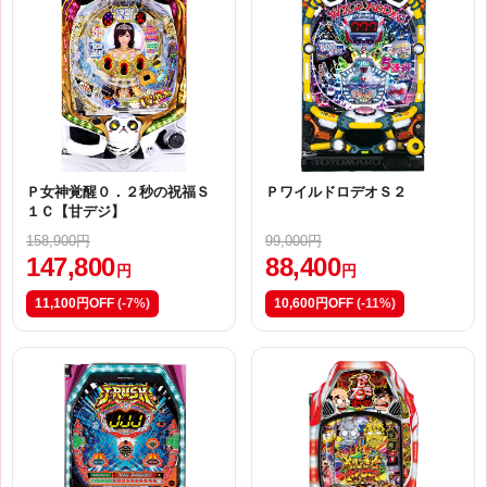
Ｐ女神覚醒０．２秒の祝福Ｓ
ＰワイルドロデオＳ２
１Ｃ【甘デジ】
158,900円
99,000円
147,800
88,400
円
円
11,100円OFF
(-7%)
10,600円OFF
(-11%)