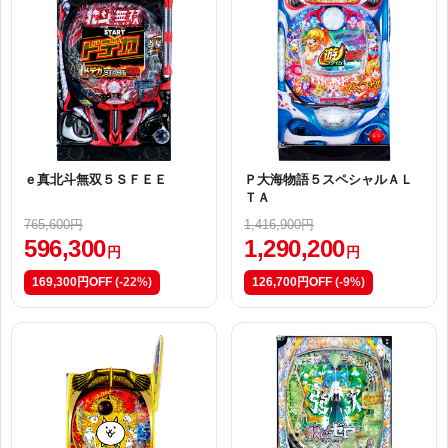
ｅ真北斗無双５ＳＦＥＥ
Ｐ大海物語５スペシャルＡＬ
ＴＡ
765,600円
1,416,900円
596,300
1,290,200
円
円
169,300円OFF
(-22%)
126,700円OFF
(-9%)