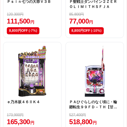
Ｐｓｉｎ七つの大罪Ｖ３Ｂ
Ｐ聖戦士ダンバイン２ＺＥＲ
ＯＬＩＭＩＴＨＳＦＪＡ
120,300円
85,800円
111,500
77,000
円
円
8,800円OFF
(-7%)
8,800円OFF
(-10%)
ｅ乃木坂４６ⅡＫ４
ＰＡひぐらしのなく頃に・輪
廻転生９９ＦＤ－ＴＨ【甘デ
ジ】
173,900円
527,400円
165,300
518,800
円
円