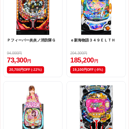
Ｐフィーバー炎炎ノ消防隊Ｇ
ｅ新海物語３４９ＥＬＴＨ
94,000円
204,300円
73,300
185,200
円
円
20,700円OFF
(-22%)
19,100円OFF
(-9%)