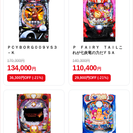
ＰＣＹＢＯＲＧ００９ＶＳ３
Ｐ ＦＡＩＲＹ ＴＡＩＬこ
－Ｋ
れが七炎竜の力だＦＳＡ
170,300円
140,300円
134,000
110,400
円
円
36,300円OFF
(-21%)
29,900円OFF
(-21%)