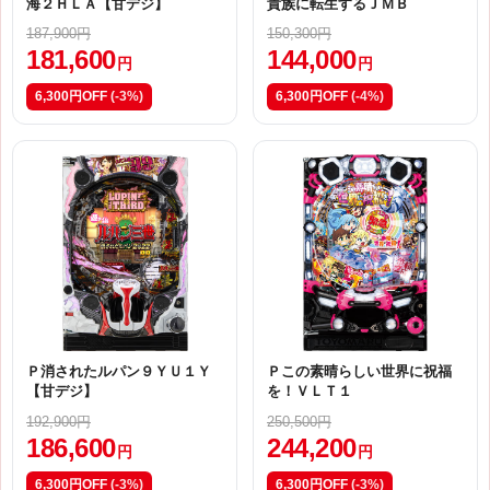
海２ＨＬＡ【甘デジ】
貴族に転生するＪＭＢ
187,900円
150,300円
181,600
144,000
円
円
6,300円OFF
(-3%)
6,300円OFF
(-4%)
Ｐ消されたルパン９ＹＵ１Ｙ
Ｐこの素晴らしい世界に祝福
【甘デジ】
を！ＶＬＴ１
192,900円
250,500円
186,600
244,200
円
円
6,300円OFF
(-3%)
6,300円OFF
(-3%)