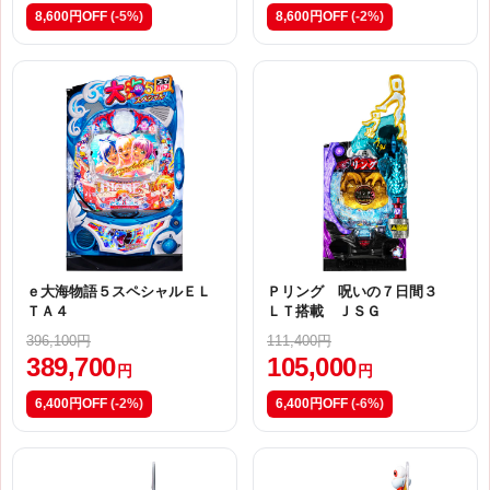
8,600円OFF
(-5%)
8,600円OFF
(-2%)
ｅ大海物語５スペシャルＥＬ
Ｐリング 呪いの７日間３
ＴＡ４
ＬＴ搭載 ＪＳＧ
396,100円
111,400円
389,700
105,000
円
円
6,400円OFF
(-2%)
6,400円OFF
(-6%)