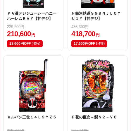
ＰＡ激デジジューシーハニー
Ｐ銀河鉄道９９９ＮＪＬ０Ｙ
ハーレムＲＡＹ【甘デジ】
Ｕ１Ｙ【甘デジ】
229,200円
436,300円
210,600
418,700
円
円
18,600円OFF
(-8%)
17,600円OFF
(-4%)
ｅルパン三世１４Ｌ９ＹＺ５
Ｐ花の慶次～裂Ｎ２－ＶＣ
219,200円
335,800円