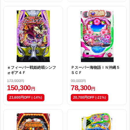
ｅフィーバー戦姫絶唱シンフ
Ｐスーパー海物語ＩＮ沖縄５
ォギア４Ｆ
ＳＣＦ
173,900円
99,000円
150,300
78,300
円
円
23,600円OFF
(-14%)
20,700円OFF
(-21%)