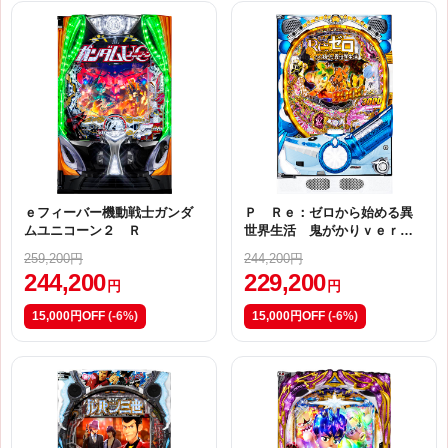
ｅフィーバー機動戦士ガンダ
Ｐ Ｒｅ：ゼロから始める異
ムユニコーン２ Ｒ
世界生活 鬼がかりｖｅｒ．
Ｍ０８
259,200円
244,200円
244,200
229,200
円
円
15,000円OFF
(-6%)
15,000円OFF
(-6%)