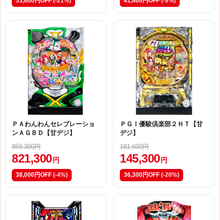
53,600円OFF
(-21%)
41,400円OFF
(-9%)
ＰＡわんわんセレブレーショ
ＰＧⅠ優駿倶楽部２ＨＴ【甘
ンＡＧＢＤ【甘デジ】
デジ】
859,300円
181,600円
821,300
145,300
円
円
38,000円OFF
(-4%)
36,300円OFF
(-20%)