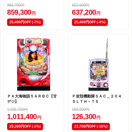
884,700円
662,600円
859,300
637,200
円
円
25,400円OFF
(-3%)
25,400円OFF
(-4%)
ＰＡ大海物語５ＡＲＢＣ【甘
Ｐ攻殻機動隊ＳＡＣ＿２０４
デジ】
５ＬＴＨ－ＴＳ
1,036,700円
150,000円
1,011,400
126,300
円
円
25,300円OFF
(-2%)
23,700円OFF
(-16%)