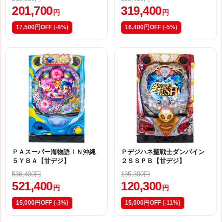
201,700
319,400
円
円
17,500円OFF
(-8%)
16,400円OFF
(-5%)
ＰＡスーパー海物語ＩＮ沖縄
Ｐデジハネ聖戦士ダンバイン
５ＹＢＡ【甘デジ】
２ＳＳＰＢ【甘デジ】
536,400円
135,300円
521,400
120,300
円
円
15,000円OFF
(-3%)
15,000円OFF
(-11%)