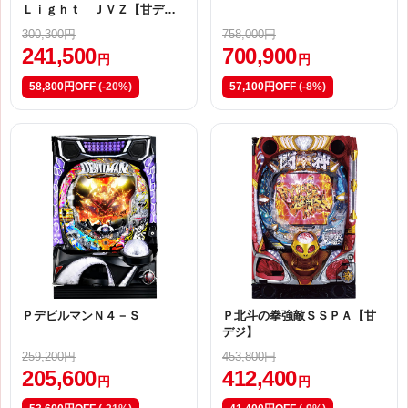
Ｌｉｇｈｔ ＪＶＺ【甘デ
ジ】
300,300円
758,000円
241,500
700,900
円
円
58,800円OFF
(-20%)
57,100円OFF
(-8%)
ＰデビルマンＮ４－Ｓ
Ｐ北斗の拳強敵ＳＳＰＡ【甘
デジ】
259,200円
453,800円
205,600
412,400
円
円