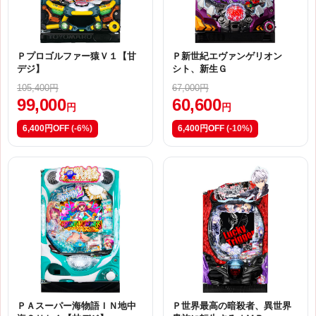
Ｐプロゴルファー猿Ｖ１【甘
Ｐ新世紀エヴァンゲリオン
デジ】
シト、新生Ｇ
105,400円
67,000円
99,000
60,600
円
円
6,400円OFF
(-6%)
6,400円OFF
(-10%)
ＰＡスーパー海物語ＩＮ地中
Ｐ世界最高の暗殺者、異世界