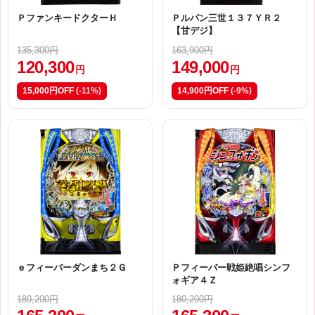
ＰファンキードクターＨ
Ｐルパン三世１３７ＹＲ２
【甘デジ】
135,300円
163,900円
120,300
149,000
円
円
15,000円OFF
(-11%)
14,900円OFF
(-9%)
ｅフィーバーダンまち２Ｇ
Ｐフィーバー戦姫絶唱シンフ
ォギア４Ｚ
180,200円
180,200円