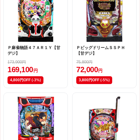
Ｐ麻雀物語４７ＡＲ１Ｙ【甘
ＰビッグドリームＳＳＰＨ
デジ】
【甘デジ】
173,900円
75,800円
169,100
72,000
円
円
4,800円OFF
(-3%)
3,800円OFF
(-5%)