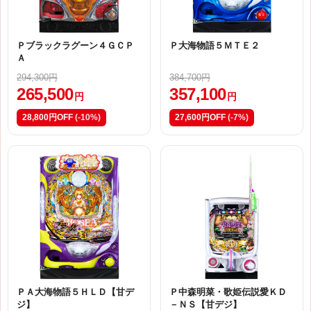
Ｐブラックラグーン４ＧＣＰ
Ｐ大海物語５ＭＴＥ２
Ａ
294,300円
384,700円
265,500
357,100
円
円
28,800円OFF
(-10%)
27,600円OFF
(-7%)
ＰＡ大海物語５ＨＬＤ【甘デ
Ｐ中森明菜・歌姫伝説愛ＫＤ
ジ】
－ＮＳ【甘デジ】