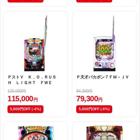
ＰストＶ Ｋ．Ｏ．ＲＵＳ
Ｐ天才バカボン７ＦＭ－ＪＶ
Ｈ ＬＩＧＨＴ ＦＷＥ
120,000円
84,300円
115,000
79,300
円
円
5,000円OFF
(-4%)
5,000円OFF
(-6%)