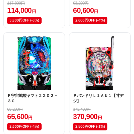
117,800円
63,200円
114,000
60,600
円
円
3,800円OFF
(-3%)
2,600円OFF
(-4%)
Ｐ宇宙戦艦ヤマト２２０２－
ＰバンドリＬ１ＡＵ１【甘デ
３Ｇ
ジ】
68,200円
373,400円
65,600
370,900
円
円
2,600円OFF
(-4%)
2,500円OFF
(-1%)