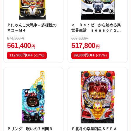
Ｐにゃんこ大戦争～多様性の
ｅ Ｒｅ：ゼロから始める異
ネコ～Ｍ４
世界生活 ｓｅａｓｏｎ２Ｍ
１３
674,300円
607,600円
561,400
517,800
円
円
112,900円OFF
(-17%)
89,800円OFF
(-15%)
Ｐリング 呪いの７日間３
Ｐ北斗の拳暴凶星ＳＦＰＡ