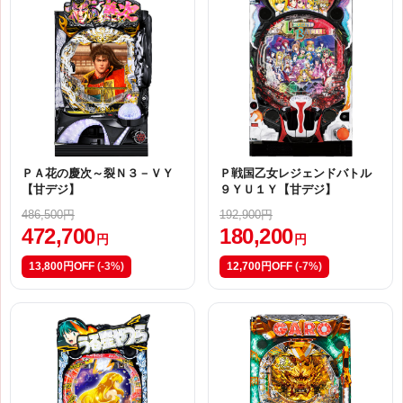
ＰＡ花の慶次～裂Ｎ３－ＶＹ
Ｐ戦国乙女レジェンドバトル
【甘デジ】
９ＹＵ１Ｙ【甘デジ】
486,500円
192,900円
472,700
180,200
円
円
13,800円OFF
(-3%)
12,700円OFF
(-7%)