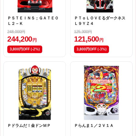
ＰＳＴＥＩＮＳ；ＧＡＴＥ０
ＰＴｏＬＯＶＥるダークネス
Ｌ２－Ｋ
Ｌ９ＹＺ４
248,000円
125,300円
244,200
121,500
円
円
3,800円OFF
(-2%)
3,800円OFF
(-3%)
Ｐドラムだ！金ドンＭＰ
Ｐらんま１／２Ｖ１Ａ