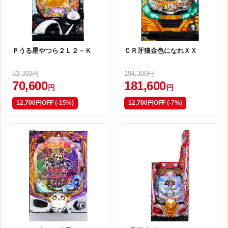
Ｐうる星やつら２Ｌ２－Ｋ
ＣＲ牙狼金色になれＸＸ
83,300円
194,300円
70,600
181,600
円
円
12,700円OFF
(-15%)
12,700円OFF
(-7%)