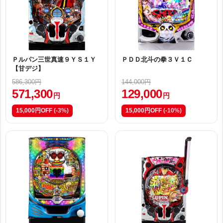
Ｐルパン三世真速９ＹＳ１Ｙ
ＰＤＤ北斗の拳３Ｖ１Ｃ
【甘デジ】
586,300円
144,000円
571,300
129,000
円
円
15,000円OFF
(-3%)
15,000円OFF
(-10%)