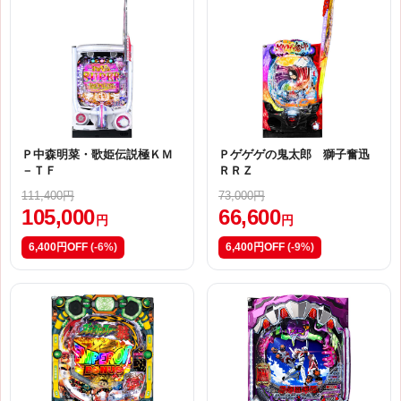
Ｐ中森明菜・歌姫伝説極ＫＭ
Ｐゲゲゲの鬼太郎 獅子奮迅
－ＴＦ
ＲＲＺ
111,400円
73,000円
105,000
66,600
円
円
6,400円OFF
(-6%)
6,400円OFF
(-9%)