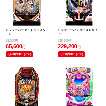
Ｐフィーバーアイドルマスタ
Ｐシティーハンター４Ｌ９Ｙ
ーＧ
Ｚ３
72,000円
235,500円
65,600
229,200
円
円
6,400円OFF
(-9%)
6,300円OFF
(-3%)