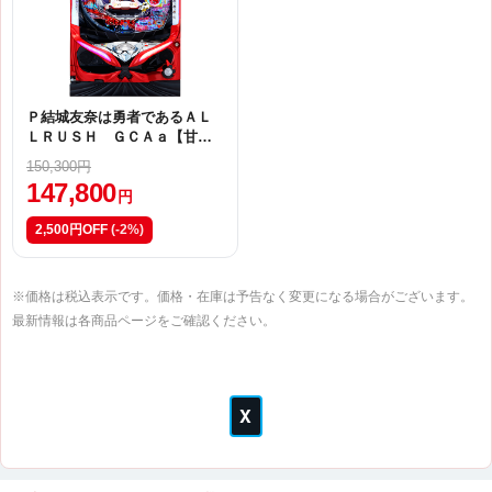
Ｐ結城友奈は勇者であるＡＬ
ＬＲＵＳＨ ＧＣＡａ【甘デ
ジ】
150,300円
147,800
円
2,500円OFF
(-2%)
※価格は税込表示です。価格・在庫は予告なく変更になる場合がございます。
最新情報は各商品ページをご確認ください。