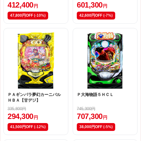
412,400
601,300
円
円
47,800円OFF
(-10%)
42,600円OFF
(-7%)
ＰＡギンパラ夢幻カーニバル
Ｐ大海物語５ＨＣＬ
ＨＢＡ【甘デジ】
335,800円
745,300円
294,300
707,300
円
円
41,500円OFF
(-12%)
38,000円OFF
(-5%)