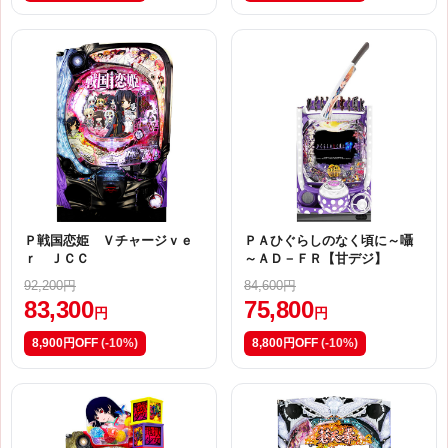
Ｐ戦国恋姫 Ｖチャージｖｅ
ＰＡひぐらしのなく頃に～囁
ｒ ＪＣＣ
～ＡＤ－ＦＲ【甘デジ】
92,200円
84,600円
83,300
75,800
円
円
8,900円OFF
(-10%)
8,800円OFF
(-10%)