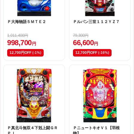
Ｐ大海物語５ＭＴＥ２
Ｐルパン三世１１２ＹＺ７
1,011,400円
79,300円
998,700
66,600
円
円
12,700円OFF
(-1%)
12,700円OFF
(-16%)
Ｐ真北斗無双４下剋上闘ＧＲ
ＰニュートキオＶ１【羽根
ＰＪ
物】