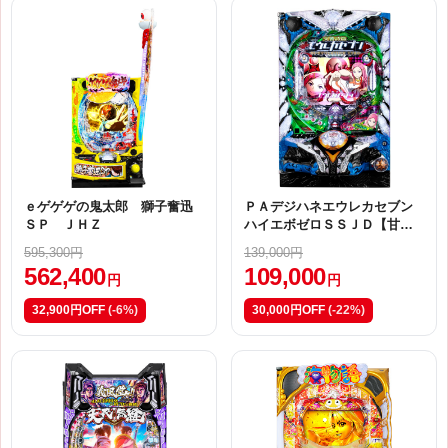
ｅゲゲゲの鬼太郎 獅子奮迅
ＰＡデジハネエウレカセブン
ＳＰ ＪＨＺ
ハイエボゼロＳＳＪＤ【甘デ
ジ】
595,300円
139,000円
562,400
109,000
円
円
32,900円OFF
(-6%)
30,000円OFF
(-22%)