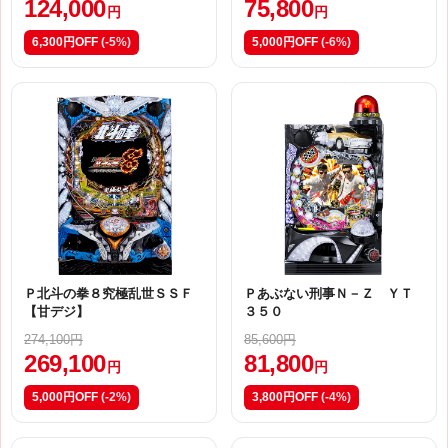
124,000
75,800
円
円
6,300円OFF
(-5%)
5,000円OFF
(-6%)
Ｐ北斗の拳８究極乱世ＳＳＦ
Ｐあぶない刑事Ｎ－Ｚ ＹＴ
【甘デジ】
３５０
274,100円
85,600円
269,100
81,800
円
円
5,000円OFF
(-2%)
3,800円OFF
(-4%)