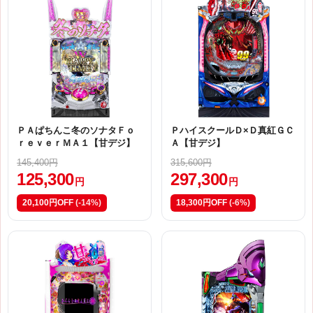
ＰＡぱちんこ冬のソナタＦｏ
ＰハイスクールＤ×Ｄ真紅ＧＣ
ｒｅｖｅｒＭＡ１【甘デジ】
Ａ【甘デジ】
145,400円
315,600円
125,300
297,300
円
円
20,100円OFF
(-14%)
18,300円OFF
(-6%)