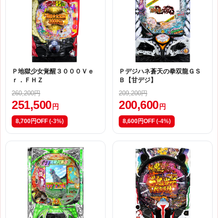
Ｐ地獄少女覚醒３０００Ｖｅ
Ｐデジハネ蒼天の拳双龍ＧＳ
ｒ．ＦＨＺ
Ｂ【甘デジ】
260,200円
209,200円
251,500
200,600
円
円
8,700円OFF
(-3%)
8,600円OFF
(-4%)