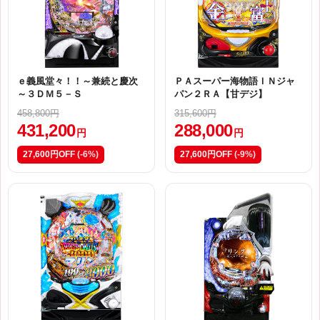
ｅ義風堂々！！～兼続と慶次
ＰＡスーパー海物語ＩＮジャ
～３ＤＭ５－Ｓ
パン２ＲＡ【甘デジ】
458,800円
315,600円
431,200
288,000
円
円
27,600円OFF
(-6%)
27,600円OFF
(-9%)