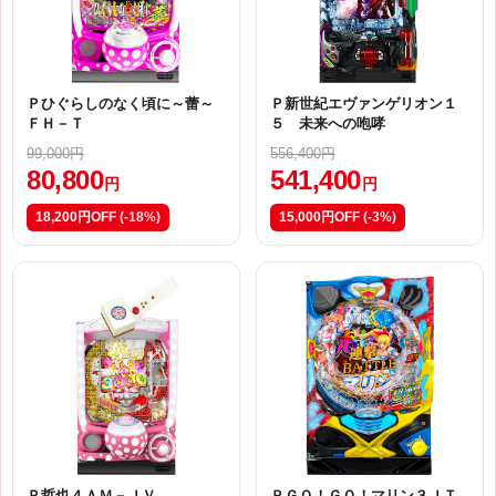
Ｐひぐらしのなく頃に～蕾～
Ｐ新世紀エヴァンゲリオン１
ＦＨ－Ｔ
５ 未来への咆哮
99,000円
556,400円
80,800
541,400
円
円
18,200円OFF
(-18%)
15,000円OFF
(-3%)
Ｐ哲也４ＡＭ－ＪＶ
ＰＧＯ！ＧＯ！マリン３ＪＴ