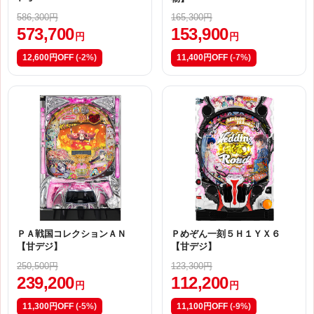
586,300円
165,300円
573,700
153,900
円
円
12,600円OFF
(-2%)
11,400円OFF
(-7%)
ＰＡ戦国コレクションＡＮ
Ｐめぞん一刻５Ｈ１ＹＸ６
【甘デジ】
【甘デジ】
250,500円
123,300円
239,200
112,200
円
円
11,300円OFF
(-5%)
11,100円OFF
(-9%)