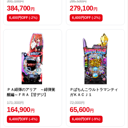
391,100円
285,500円
384,700
279,100
円
円
6,400円OFF
(-2%)
6,400円OFF
(-2%)
ＰＡ緋弾のアリア ～緋弾覚
Ｐぱちんこウルトラマンティ
醒編～ＦＲＡ【甘デジ】
ガＫＡＣＪ１
171,300円
72,000円
164,900
65,600
円
円
6,400円OFF
(-4%)
6,400円OFF
(-9%)