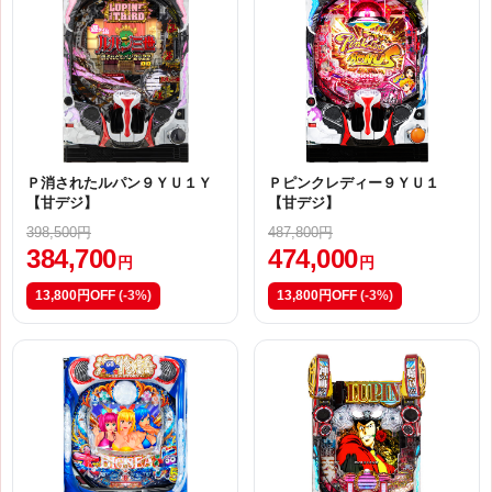
Ｐ消されたルパン９ＹＵ１Ｙ
Ｐピンクレディー９ＹＵ１
【甘デジ】
【甘デジ】
398,500円
487,800円
384,700
474,000
円
円
13,800円OFF
(-3%)
13,800円OFF
(-3%)