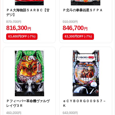
ＰＡ大海物語５ＡＲＢＣ【甘
Ｐ北斗の拳暴凶星ＳＦＰＡ
デジ】
879,700円
910,000円
816,300
846,700
円
円
63,400円OFF
(-7%)
63,300円OFF
(-7%)
Ｐフィーバー革命機ヴァルヴ
ｅＣＹＢＯＲＧ００９Ｓ７－
レイヴ３Ｒ
Ｋ
460,200円
643,900円