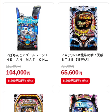
ＰぱちんこアズールレーンＴ
ＰＡデジハネ北斗の拳７天破
ＨＥ ＡＮＩＭＡＴＩＯＮ
ＳＴＪＢ【甘デジ】
ＭＣ２
110,400円
72,000円
104,000
65,600
円
円
6,400円OFF
(-6%)
6,400円OFF
(-9%)