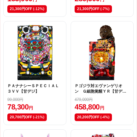
21,300円OFF
(-12%)
21,300円OFF
(-7%)
ＰＡナナシーＳＰＥＣＩＡＬ
Ｐゴジラ対エヴァンゲリオ
３ＶＶ【甘デジ】
ン Ｇ細胞覚醒ＹＲ【甘デ
ジ】
99,000円
479,000円
78,300
458,800
円
円
20,700円OFF
(-21%)
20,200円OFF
(-4%)