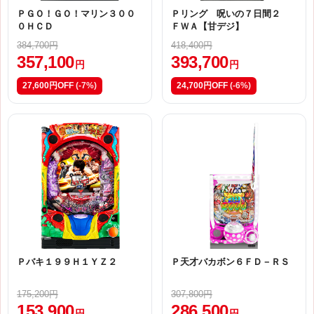
ＰＧＯ！ＧＯ！マリン３００
Ｐリング 呪いの７日間２
０ＨＣＤ
ＦＷＡ【甘デジ】
384,700円
418,400円
357,100
393,700
円
円
27,600円OFF
(-7%)
24,700円OFF
(-6%)
Ｐバキ１９９Ｈ１ＹＺ２
Ｐ天才バカボン６ＦＤ－ＲＳ
175,200円
307,800円
153,900
286,500
円
円