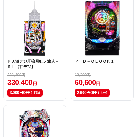
ＰＡ激デジ牙狼月虹ノ旅人－
Ｐ Ｄ－ＣＬＯＣＫ１
ＲＬ【甘デジ】
333,400円
63,200円
330,400
60,600
円
円
3,000円OFF
(-1%)
2,600円OFF
(-4%)