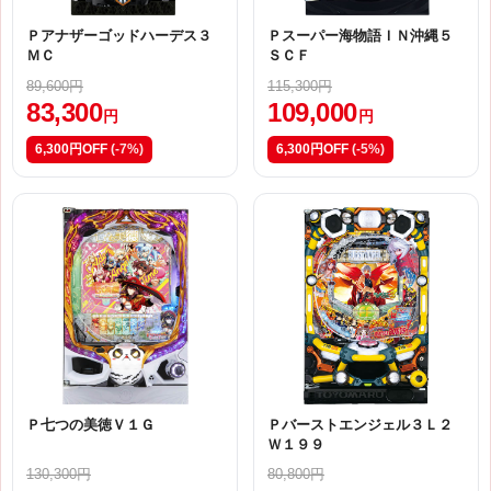
Ｐアナザーゴッドハーデス３
Ｐスーパー海物語ＩＮ沖縄５
ＭＣ
ＳＣＦ
89,600円
115,300円
83,300
109,000
円
円
6,300円OFF
(-7%)
6,300円OFF
(-5%)
Ｐ七つの美徳Ｖ１Ｇ
Ｐバーストエンジェル３Ｌ２
Ｗ１９９
130,300円
80,800円