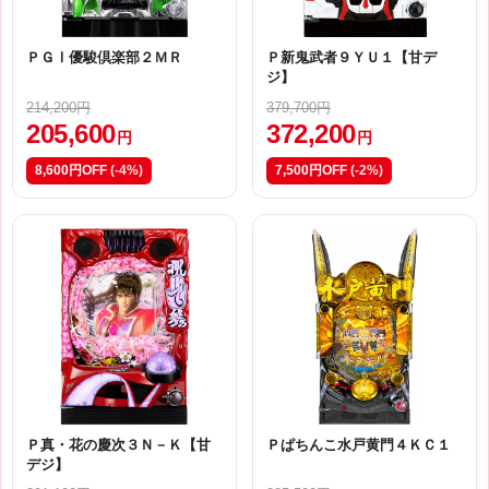
ＰＧⅠ優駿倶楽部２ＭＲ
Ｐ新鬼武者９ＹＵ１【甘デ
ジ】
214,200円
379,700円
205,600
372,200
円
円
8,600円OFF
(-4%)
7,500円OFF
(-2%)
Ｐ真・花の慶次３Ｎ－Ｋ【甘
Ｐぱちんこ水戸黄門４ＫＣ１
デジ】