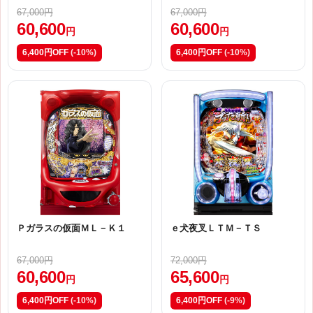
気楽バージョン～【ＹＲ（甘
67,000円
67,000円
デジ）】
60,600
60,600
円
円
6,400円OFF
(-10%)
6,400円OFF
(-10%)
Ｐガラスの仮面ＭＬ－Ｋ１
ｅ犬夜叉ＬＴＭ－ＴＳ
67,000円
72,000円
60,600
65,600
円
円
6,400円OFF
(-10%)
6,400円OFF
(-9%)