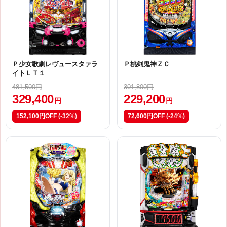
Ｐ少女歌劇レヴュースタァラ
Ｐ桃剣鬼神ＺＣ
イトＬＴ１
481,500円
301,800円
329,400
229,200
円
円
152,100円OFF
(-32%)
72,600円OFF
(-24%)