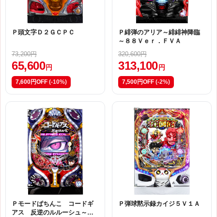
Ｐ頭文字Ｄ２ＧＣＰＣ
Ｐ緋弾のアリア～緋緋神降臨
～８８Ｖｅｒ．ＦＶＡ
73,200円
320,600円
65,600
313,100
円
円
7,600円OFF
(-10%)
7,500円OFF
(-2%)
Ｐモードぱちんこ コードギ
Ｐ弾球黙示録カイジ５Ｖ１Ａ
アス 反逆のルルーシュ～お