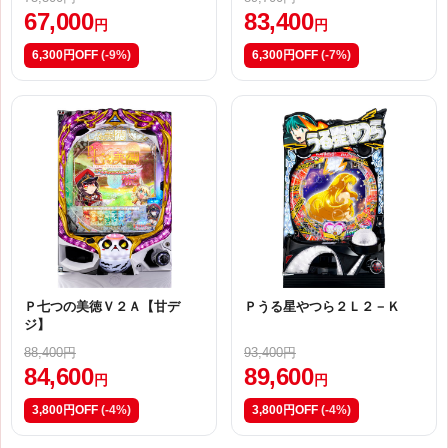
67,000
83,400
円
円
6,300円OFF
(-9%)
6,300円OFF
(-7%)
Ｐ七つの美徳Ｖ２Ａ【甘デ
Ｐうる星やつら２Ｌ２－Ｋ
ジ】
88,400円
93,400円
84,600
89,600
円
円
3,800円OFF
(-4%)
3,800円OFF
(-4%)