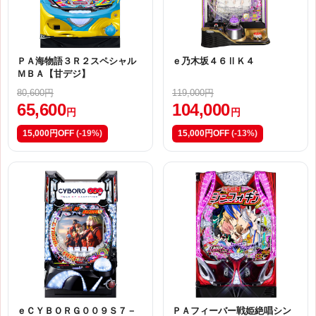
ＰＡ海物語３Ｒ２スペシャル
ｅ乃木坂４６ⅡＫ４
ＭＢＡ【甘デジ】
80,600円
119,000円
65,600
104,000
円
円
15,000円OFF
(-19%)
15,000円OFF
(-13%)
ｅＣＹＢＯＲＧ００９Ｓ７－
ＰＡフィーバー戦姫絶唱シン