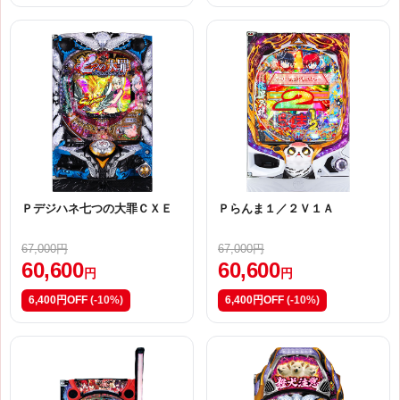
Ｐデジハネ七つの大罪ＣＸＥ
Ｐらんま１／２Ｖ１Ａ
67,000円
67,000円
60,600
60,600
円
円
6,400円OFF
(-10%)
6,400円OFF
(-10%)