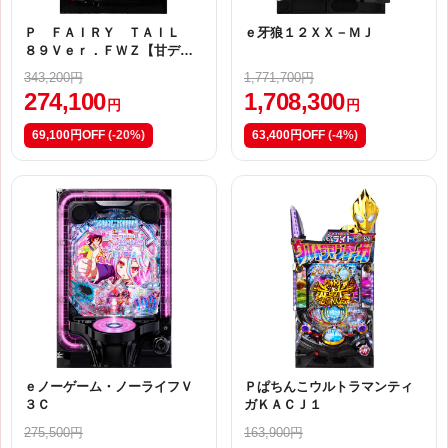
Ｐ ＦＡＩＲＹ ＴＡＩＬ
ｅ牙狼１２ＸＸ－ＭＪ
８９Ｖｅｒ．ＦＷＺ【甘デ
ジ】
343,200円
1,771,700円
274,100
1,708,300
円
円
69,100円OFF
(-20%)
63,400円OFF
(-4%)
ｅノーゲーム・ノーライフＶ
Ｐぱちんこウルトラマンティ
３Ｃ
ガＫＡＣＪ１
275,500円
163,900円