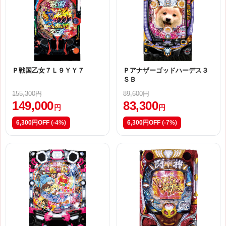
Ｐ戦国乙女７Ｌ９ＹＹ７
Ｐアナザーゴッドハーデス３
ＳＢ
155,300円
89,600円
149,000
83,300
円
円
6,300円OFF
(-4%)
6,300円OFF
(-7%)