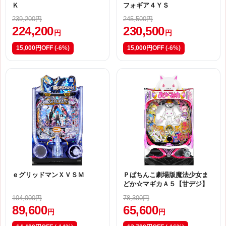
Ｋ
フォギア４ＹＳ
239,200円
245,500円
224,200
230,500
円
円
15,000円OFF
(-6%)
15,000円OFF
(-6%)
ｅグリッドマンＸＶＳＭ
Ｐぱちんこ劇場版魔法少女ま
どか☆マギカＡ５【甘デジ】
104,000円
78,300円
89,600
65,600
円
円