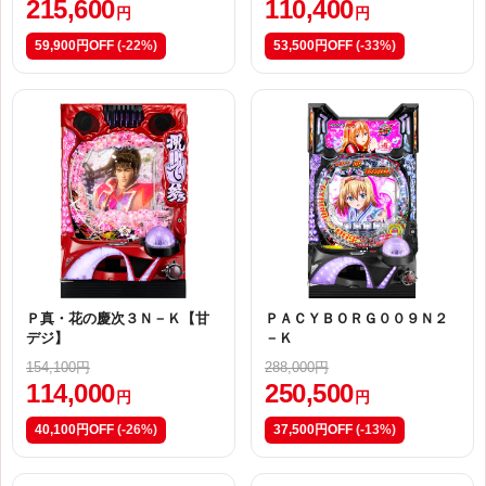
215,600
110,400
円
円
59,900円OFF
(-22%)
53,500円OFF
(-33%)
Ｐ真・花の慶次３Ｎ－Ｋ【甘
ＰＡＣＹＢＯＲＧ００９Ｎ２
デジ】
－Ｋ
154,100円
288,000円
114,000
250,500
円
円
40,100円OFF
(-26%)
37,500円OFF
(-13%)