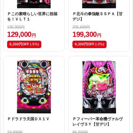
Ｐこの素晴らしい世界に祝福
Ｐ北斗の拳強敵ＳＳＰＡ【甘
を！ＶＬＴ１
デジ】
135,300円
205,600円
129,000
199,300
円
円
6,300円OFF
(-5%)
6,300円OFF
(-3%)
Ｐドラドラ天国ＤＸ１Ｖ
Ｐフィーバー革命機ヴァルヴ
レイヴ３Ｙ【甘デジ】
73,300円
89,700円