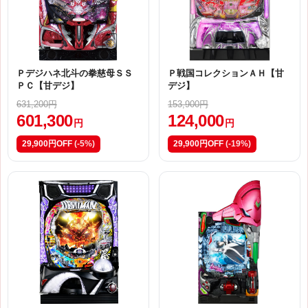
Ｐデジハネ北斗の拳慈母ＳＳ
Ｐ戦国コレクションＡＨ【甘
ＰＣ【甘デジ】
デジ】
631,200円
153,900円
601,300
124,000
円
円
29,900円OFF
(-5%)
29,900円OFF
(-19%)