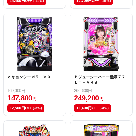
14,400円OFF
(-14%)
12,700円OFF
(-16%)
ｅキョンシーＭ５－ＶＣ
Ｐジューシーハニー極嬢７７
ＬＴ－ＡＲＢ
160,300円
260,600円
147,800
249,200
円
円
12,500円OFF
(-8%)
11,400円OFF
(-4%)