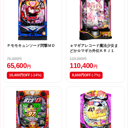
Ｐモモキュンソード閃撃ＭＤ
ｅマギアレコード魔法少女ま
どか☆マギカ外伝ＫＲＪ１
76,000円
119,000円
65,600
110,400
円
円
10,400円OFF
(-14%)
8,600円OFF
(-7%)