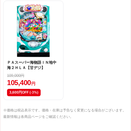
ＰＡスーパー海物語ＩＮ地中
海２ＨＬＡ【甘デジ】
109,000円
105,400
円
3,600円OFF
(-3%)
※価格は税込表示です。価格・在庫は予告なく変更になる場合がございます。
最新情報は各商品ページをご確認ください。