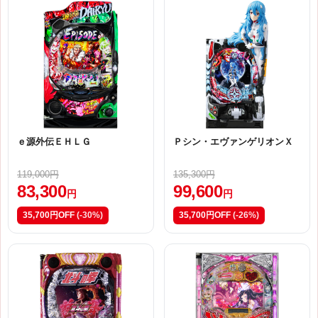
ｅ源外伝ＥＨＬＧ
Ｐシン・エヴァンゲリオンＸ
119,000円
135,300円
83,300
99,600
円
円
35,700円OFF
(-30%)
35,700円OFF
(-26%)