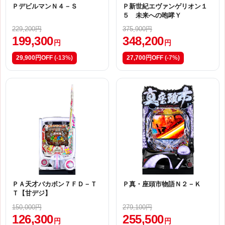
ＰデビルマンＮ４－Ｓ
Ｐ新世紀エヴァンゲリオン１
５ 未来への咆哮Ｙ
229,200円
375,900円
199,300
348,200
円
円
29,900円OFF
(-13%)
27,700円OFF
(-7%)
ＰＡ天才バカボン７ＦＤ－Ｔ
Ｐ真・座頭市物語Ｎ２－Ｋ
Ｔ【甘デジ】
150,000円
279,100円
126,300
255,500
円
円