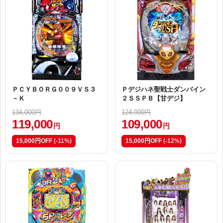
ＰＣＹＢＯＲＧ００９ＶＳ３
Ｐデジハネ聖戦士ダンバイン
－Ｋ
２ＳＳＰＢ【甘デジ】
134,000円
124,000円
119,000
109,000
円
円
15,000円OFF
(-11%)
15,000円OFF
(-12%)