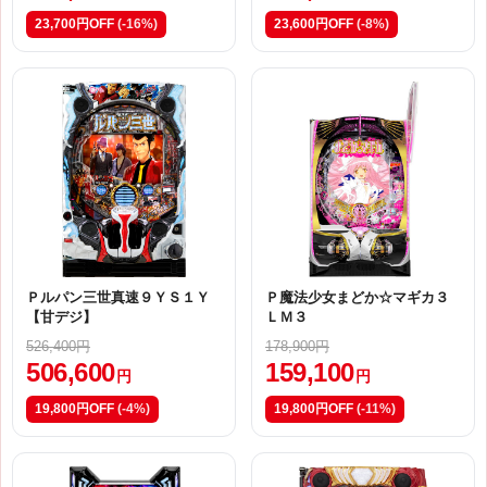
23,700円OFF
(-16%)
23,600円OFF
(-8%)
Ｐルパン三世真速９ＹＳ１Ｙ
Ｐ魔法少女まどか☆マギカ３
【甘デジ】
ＬＭ３
526,400円
178,900円
506,600
159,100
円
円
19,800円OFF
(-4%)
19,800円OFF
(-11%)