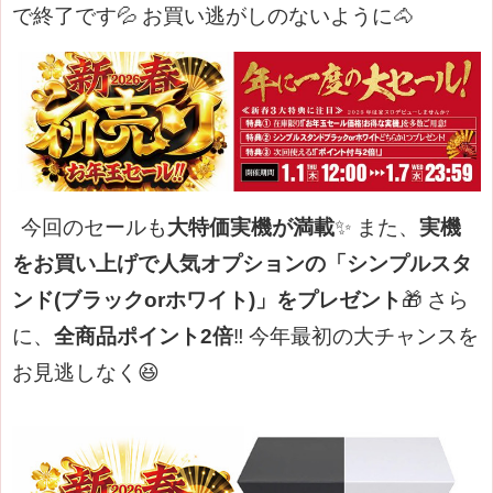
で終了です💦
お買い逃がしのないように🐴
今回のセールも
大特価実機が満載
✨
また、
実機
をお買い上げで人気オプションの「シンプルスタ
ンド(ブラックorホワイト)」をプレゼント
🎁
さら
に、
全商品ポイント2倍
‼️
今年最初の大チャンスを
お見逃しなく😆