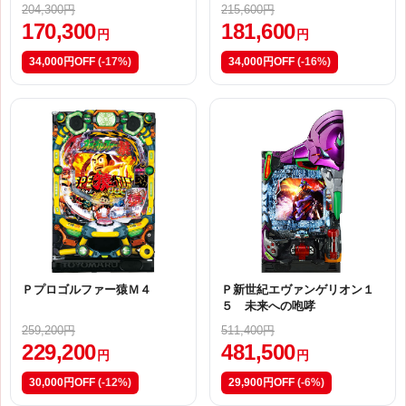
204,300円
215,600円
170,300
181,600
円
円
34,000円OFF
(-17%)
34,000円OFF
(-16%)
Ｐプロゴルファー猿Ｍ４
Ｐ新世紀エヴァンゲリオン１
５ 未来への咆哮
259,200円
511,400円
229,200
481,500
円
円
30,000円OFF
(-12%)
29,900円OFF
(-6%)