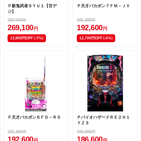
Ｐ新鬼武者９ＹＵ１【甘デ
Ｐ天才バカボン７ＦＭ－ＪＶ
ジ】
283,000円
205,300円
269,100
192,600
円
円
13,900円OFF
(-5%)
12,700円OFF
(-6%)
Ｐ天才バカボン６ＦＤ－ＲＳ
ＰバイオハザードＲＥ２Ｈ１
ＹＺ３
205,300円
199,300円
192,600
186,600
円
円