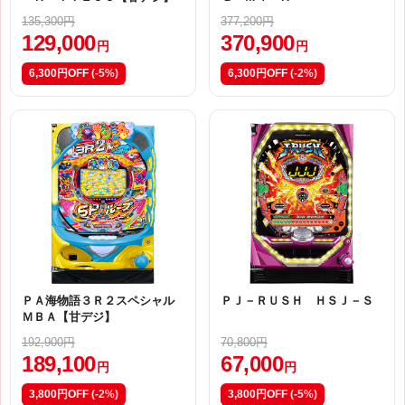
135,300円
377,200円
129,000
370,900
円
円
6,300円OFF
(-5%)
6,300円OFF
(-2%)
ＰＡ海物語３Ｒ２スペシャル
ＰＪ－ＲＵＳＨ ＨＳＪ－Ｓ
ＭＢＡ【甘デジ】
192,900円
70,800円
189,100
67,000
円
円
3,800円OFF
(-2%)
3,800円OFF
(-5%)