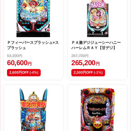
Ｐフィーバースプラッシュ×ス
ＰＡ激デジジューシーハニー
プラッシュ
ハーレムＲＡＹ【甘デジ】
63,200円
267,700円
60,600
265,200
円
円
2,600円OFF
(-4%)
2,500円OFF
(-1%)