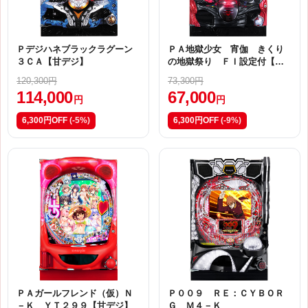
Ｐデジハネブラックラグーン
ＰＡ地獄少女 宵伽 きくり
３ＣＡ【甘デジ】
の地獄祭り ＦＩ設定付【甘
デジ】
120,300円
73,300円
114,000
67,000
円
円
6,300円OFF
(-5%)
6,300円OFF
(-9%)
ＰＡガールフレンド（仮）Ｎ
Ｐ００９ ＲＥ：ＣＹＢＯＲ
－Ｋ ＹＴ２９９【甘デジ】
Ｇ Ｍ４－Ｋ