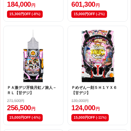
184,000
601,300
円
円
15,300円OFF
(-8%)
15,000円OFF
(-2%)
ＰＡ激デジ牙狼月虹ノ旅人－
Ｐめぞん一刻５Ｈ１ＹＸ６
ＲＬ【甘デジ】
【甘デジ】
271,500円
139,000円
256,500
124,000
円
円
15,000円OFF
(-6%)
15,000円OFF
(-11%)