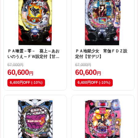
ＰＡ喰霊－零－ 葵上～あお
ＰＡ地獄少女 宵伽ＦＤＺ設
いのうえ～ＦＷ設定付【甘デ
定付【甘デジ】
ジ】
67,000円
67,000円
60,600
60,600
円
円
6,400円OFF
(-10%)
6,400円OFF
(-10%)