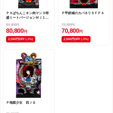
ＰＡぱちんこキン肉マン３特
Ｐ甲鉄城のカバネリＳＦＰＡ
盛ミートバージョンＭＪ１
【甘デジ】
83,300円
73,300円
80,800
70,800
円
円
2,500円OFF
(-3%)
2,500円OFF
(-3%)
Ｐ地獄少女 四ＪＧ