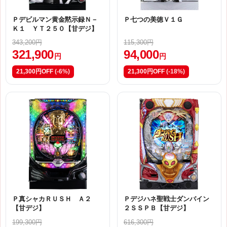
Ｐデビルマン黄金黙示録Ｎ－
Ｐ七つの美徳Ｖ１Ｇ
Ｋ１ ＹＴ２５０【甘デジ】
343,200円
115,300円
321,900
94,000
円
円
21,300円OFF
(-6%)
21,300円OFF
(-18%)
Ｐ真シャカＲＵＳＨ Ａ２
Ｐデジハネ聖戦士ダンバイン
【甘デジ】
２ＳＳＰＢ【甘デジ】
199,300円
616,300円