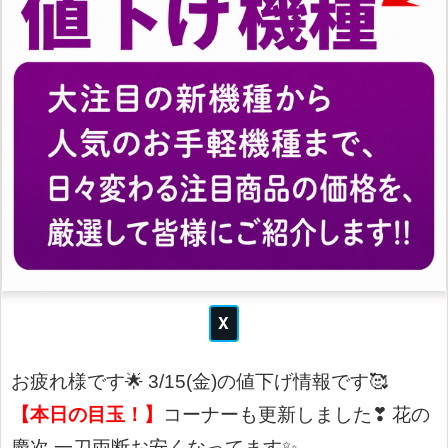
お疲れ様です🌟
3/15(金)の値下げ情報です🥰
【本日の目玉！】
コーナーも更新しました
❣
花の
慶次 一刀両断お安くなってます✨