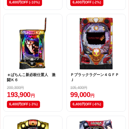
6,400円OFF
(-10%)
6,400円OFF
(-2%)
ｅぱちんこ新必殺仕置人 激
Ｐブラックラグーン４ＧＦＰ
闘Ｋ６
Ｊ
200,300円
105,400円
193,900
99,000
円
円
6,400円OFF
(-3%)
6,400円OFF
(-6%)