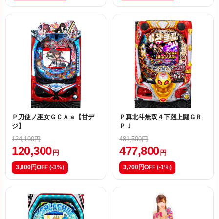
Ｐ刀使ノ巫女ＧＣＡａ【甘デ
Ｐ真北斗無双４下剋上闘ＧＲ
ジ】
ＰＪ
124,100円
481,500円
120,300
477,800
円
円
3,800円OFF
(-3%)
3,700円OFF
(-1%)