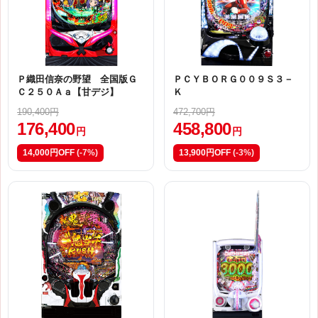
Ｐ織田信奈の野望 全国版Ｇ
ＰＣＹＢＯＲＧ００９Ｓ３－
Ｃ２５０Ａａ【甘デジ】
Ｋ
190,400円
472,700円
176,400
458,800
円
円
14,000円OFF
(-7%)
13,900円OFF
(-3%)