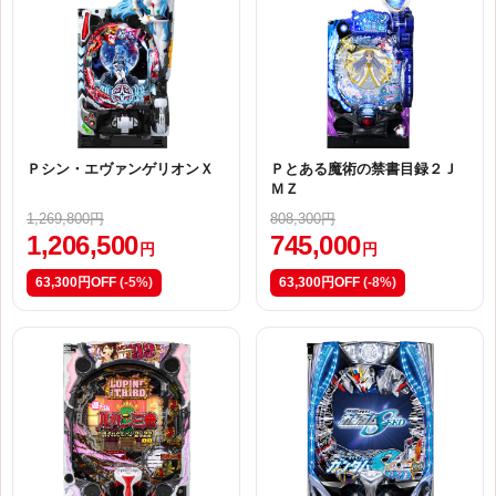
Ｐシン・エヴァンゲリオンＸ
Ｐとある魔術の禁書目録２Ｊ
ＭＺ
1,269,800円
808,300円
1,206,500
745,000
円
円
63,300円OFF
(-5%)
63,300円OFF
(-8%)