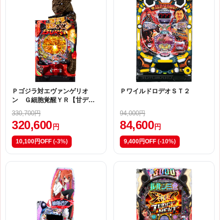
Ｐゴジラ対エヴァンゲリオ
ＰワイルドロデオＳＴ２
ン Ｇ細胞覚醒ＹＲ【甘デ
ジ】
330,700円
94,000円
320,600
84,600
円
円
10,100円OFF
(-3%)
9,400円OFF
(-10%)