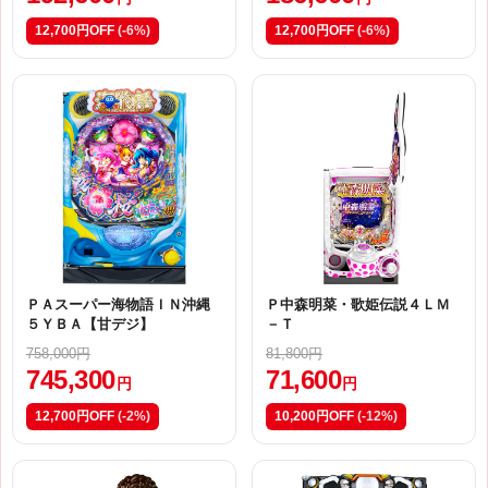
12,700円OFF
(-6%)
12,700円OFF
(-6%)
ＰＡスーパー海物語ＩＮ沖縄
Ｐ中森明菜・歌姫伝説４ＬＭ
５ＹＢＡ【甘デジ】
－Ｔ
758,000円
81,800円
745,300
71,600
円
円
12,700円OFF
(-2%)
10,200円OFF
(-12%)