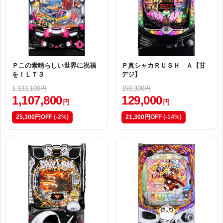
Ｐこの素晴らしい世界に祝福
Ｐ真シャカＲＵＳＨ Ａ【甘
を！ＬＴ３
デジ】
1,133,100円
150,300円
1,107,800
129,000
円
円
25,300円OFF
(-2%)
21,300円OFF
(-14%)