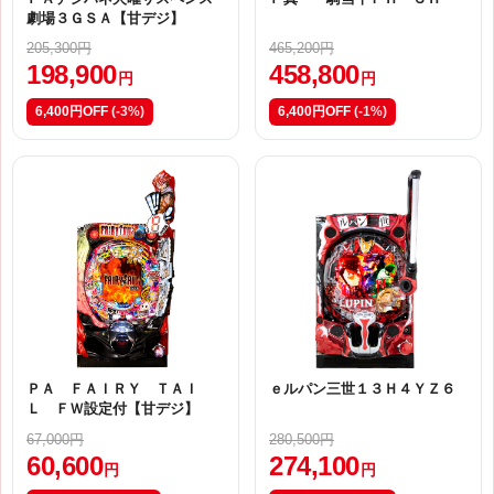
劇場３ＧＳＡ【甘デジ】
205,300円
465,200円
198,900
458,800
円
円
6,400円OFF
(-3%)
6,400円OFF
(-1%)
ＰＡ ＦＡＩＲＹ ＴＡＩ
ｅルパン三世１３Ｈ４ＹＺ６
Ｌ ＦＷ設定付【甘デジ】
67,000円
280,500円
60,600
274,100
円
円