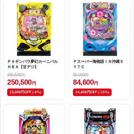
ＰＡギンパラ夢幻カーニバル
Ｐスーパー海物語ＩＮ沖縄５
ＨＢＡ【甘デジ】
ＹＴＣ
265,500円
99,000円
250,500
84,600
円
円
15,000円OFF
(-6%)
14,400円OFF
(-15%)