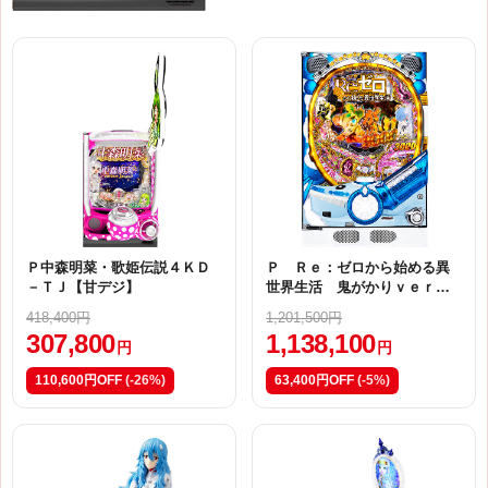
Ｐ中森明菜・歌姫伝説４ＫＤ
Ｐ Ｒｅ：ゼロから始める異
－ＴＪ【甘デジ】
世界生活 鬼がかりｖｅｒ．
Ｍ０８
418,400円
1,201,500円
307,800
1,138,100
円
円
110,600円OFF
(-26%)
63,400円OFF
(-5%)