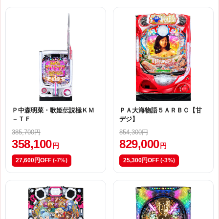
Ｐ中森明菜・歌姫伝説極ＫＭ
ＰＡ大海物語５ＡＲＢＣ【甘
－ＴＦ
デジ】
385,700円
854,300円
358,100
829,000
円
円
27,600円OFF
(-7%)
25,300円OFF
(-3%)