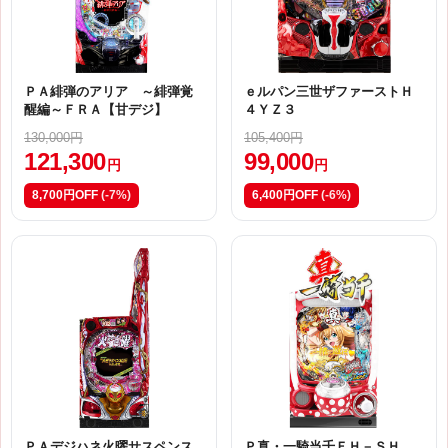
ＰＡ緋弾のアリア ～緋弾覚
ｅルパン三世ザファーストＨ
醒編～ＦＲＡ【甘デジ】
４ＹＺ３
130,000円
105,400円
121,300
99,000
円
円
8,700円OFF
(-7%)
6,400円OFF
(-6%)
ＰＡデジハネ火曜サスペンス
Ｐ真・一騎当千ＦＨ－ＳＨ