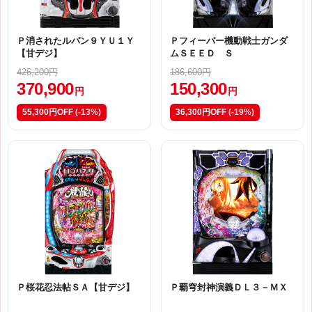
Ｐ消されたルパン９ＹＵ１Ｙ
Ｐフィーバー機動戦士ガンダ
【甘デジ】
ムＳＥＥＤ Ｓ
426,200円
186,600円
370,900
150,300
円
円
55,300円OFF
(-13%)
36,300円OFF
(-19%)
Ｐ桜花忍法帖ＳＡ【甘デジ】
Ｐ覇穹封神演義ＤＬ３－ＭＸ