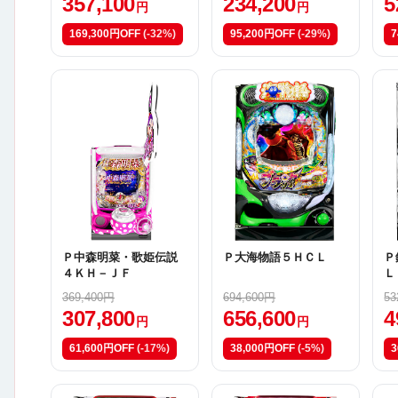
357,100
234,200
5
円
円
169,300円OFF
(-32%)
95,200円OFF
(-29%)
7
Ｐ中森明菜・歌姫伝説
Ｐ大海物語５ＨＣＬ
Ｐ
４ＫＨ－ＪＦ
Ｌ
ジ
369,400円
694,600円
53
307,800
656,600
4
円
円
61,600円OFF
(-17%)
38,000円OFF
(-5%)
3