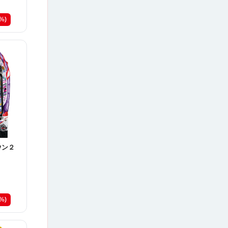
8%)
ウン２
9%)