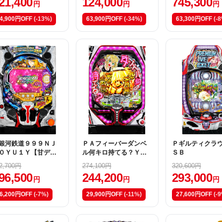
21,400
124,000
745,300
円
円
円
4,900円OFF
(-13%)
63,900円OFF
(-34%)
63,300円OFF
(-
銀河鉄道９９９ＮＪ
ＰＡフィーバーダンベ
Ｐギルティクラ
０ＹＵ１Ｙ【甘デ
ル何キロ持てる？Ｙ
ＳＢ
】
【甘デジ】
2,700円
274,100円
320,600円
96,500
244,200
293,000
円
円
円
6,200円OFF
(-7%)
29,900円OFF
(-11%)
27,600円OFF
(-