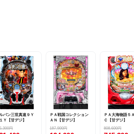
ルパン三世真速９Ｙ
ＰＡ戦国コレクション
ＰＡ大海物語５
１Ｙ【甘デジ】
ＡＮ【甘デジ】
Ｃ【甘デジ】
6,300円
187,900円
808,600円