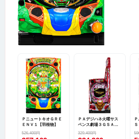
ＰニュートキオＧＲＥ
ＰＡデジハネ火曜サス
Ｐ
ＥＮＶ１【羽根物】
ペンス劇場３ＧＳＡ
Ｓ
【甘デジ】
526,400円
329,400円
59