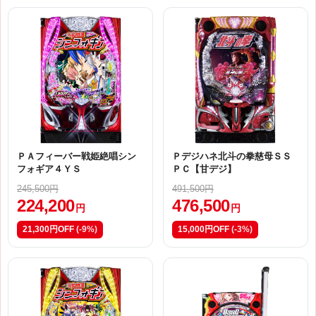
ＰＡフィーバー戦姫絶唱シン
Ｐデジハネ北斗の拳慈母ＳＳ
フォギア４ＹＳ
ＰＣ【甘デジ】
245,500円
491,500円
224,200
476,500
円
円
21,300円OFF
(-9%)
15,000円OFF
(-3%)