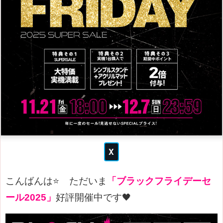
こんばんは⭐
ただいま
「ブラックフライデーセ
ール2025」
好評開催中です🖤