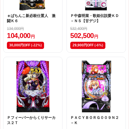
ｅぱちんこ新必殺仕置人 激
Ｐ中森明菜・歌姫伝説愛ＫＤ
闘Ｋ６
－ＮＳ【甘デジ】
134,000円
532,400円
104,000
502,500
円
円
30,000円OFF
(-22%)
29,900円OFF
(-6%)
Ｐフィーバーからくりサーカ
ＰＡＣＹＢＯＲＧ００９Ｎ２
ス２Ｔ
－Ｋ