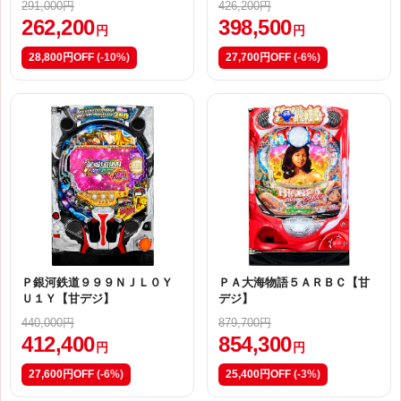
291,000円
426,200円
262,200
398,500
円
円
28,800円OFF
(-10%)
27,700円OFF
(-6%)
Ｐ銀河鉄道９９９ＮＪＬ０Ｙ
ＰＡ大海物語５ＡＲＢＣ【甘
Ｕ１Ｙ【甘デジ】
デジ】
440,000円
879,700円
412,400
854,300
円
円
27,600円OFF
(-6%)
25,400円OFF
(-3%)