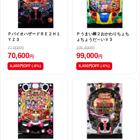
ＰバイオハザードＲＥ２Ｈ１
Ｐうまい棒２おかわりちょち
ＹＺ３
ょちょうだ～いＶ３
77,000円
105,400円
70,600
99,000
円
円
6,400円OFF
(-8%)
6,400円OFF
(-6%)