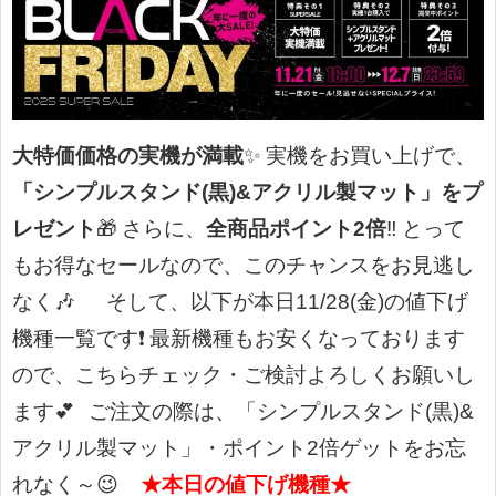
大特価価格の実機が満載
✨
実機をお買い上げで、
「シンプルスタンド(黒)&アクリル製マット」をプ
レゼント
🎁
さらに、
全商品ポイント2倍
‼️
とって
もお得なセールなので、このチャンスをお見逃し
なく🎶
そして、以下が本日11/28(金)の値下げ
機種一覧です❗
最新機種もお安くなっております
ので、こちらチェック・ご検討よろしくお願いし
ます💕
ご注文の際は、「シンプルスタンド(黒)&
アクリル製マット」・ポイント2倍ゲットをお忘
れなく～😉
★本日の値下げ機種★