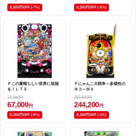
6,300円OFF
(-7%)
6,300円OFF
(-5%)
Ｐこの素晴らしい世界に祝福
Ｐにゃんこ大戦争～多様性の
を！ＬＴ３
ネコ～Ｍ４
73,300円
250,500円
67,000
244,200
円
円
6,300円OFF
(-9%)
6,300円OFF
(-3%)