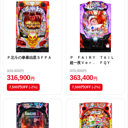
Ｐ北斗の拳暴凶星ＳＦＰＡ
Ｐ ＦＡＩＲＹ ＴＡＩＬ
超一夜Ｖｅｒ． ＦＱＹ
324,400円
370,900円
316,900
363,400
円
円
7,500円OFF
(-2%)
7,500円OFF
(-2%)