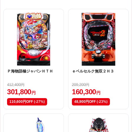
Ｐ海物語極ジャパンＨＴＨ
ｅベルセルク無双２Ｈ３
412,400円
209,200円
301,800
160,300
円
円
110,600円OFF
(-27%)
48,900円OFF
(-23%)