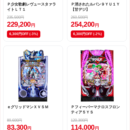
Ｐ少女歌劇レヴュースタァラ
Ｐ消されたルパン９ＹＵ１Ｙ
イトＬＴ１
【甘デジ】
235,500円
260,500円
229,200
254,200
円
円
6,300円OFF
(-3%)
6,300円OFF
(-2%)
ｅグリッドマンＸＶＳＭ
Ｐフィーバーマクロスフロン
ティア５ＹＳ
89,600円
120,300円
83,300
114,000
円
円