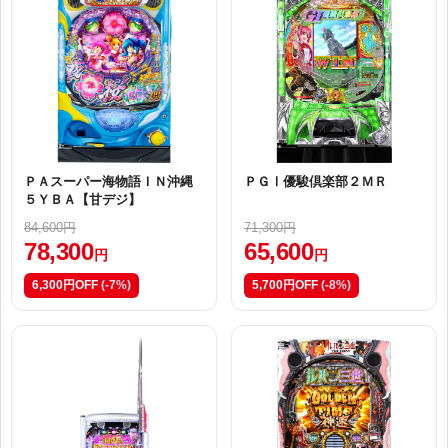
ＰＡスーパー海物語ＩＮ沖縄
ＰＧⅠ優駿倶楽部２ＭＲ
５ＹＢＡ【甘デジ】
84,600円
71,300円
78,300
65,600
円
円
6,300円OFF
(-7%)
5,700円OFF
(-8%)