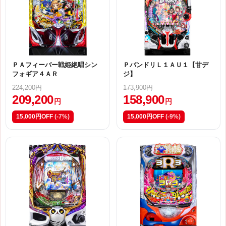
ＰＡフィーバー戦姫絶唱シン
ＰバンドリＬ１ＡＵ１【甘デ
フォギア４ＡＲ
ジ】
224,200円
173,900円
209,200
158,900
円
円
15,000円OFF
(-7%)
15,000円OFF
(-9%)