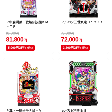
Ｐ中森明菜・歌姫伝説極ＫＭ
Ｐルパン三世真速Ｈ１ＹＺ１
－ＴＦ
86,800円
75,800円
81,800
72,000
円
円
5,000円OFF
(-6%)
3,800円OFF
(-5%)
Ｐ真・一騎当千ＦＭ－Ｖ
ｅパリピ孔明ＮＢ