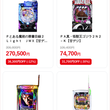
Ｐとある魔術の禁書目録２
ＰＡ真・怪獣王ゴジラ２Ｎ２
Ｌｉｇｈｔ ＪＷＸ【甘デ
－Ｋ【甘デジ】
ジ】
306,800円
106,400円
270,500
74,700
円
円
36,300円OFF
(-12%)
31,700円OFF
(-30%)