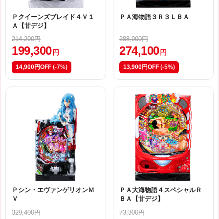
Ｐクイーンズブレイド４Ｖ１
ＰＡ海物語３Ｒ３ＬＢＡ
Ａ【甘デジ】
214,200円
288,000円
199,300
274,100
円
円
14,900円OFF
(-7%)
13,900円OFF
(-5%)
Ｐシン・エヴァンゲリオンＭ
ＰＡ大海物語４スペシャルＲ
Ｖ
ＢＡ【甘デジ】
329,400円
73,300円