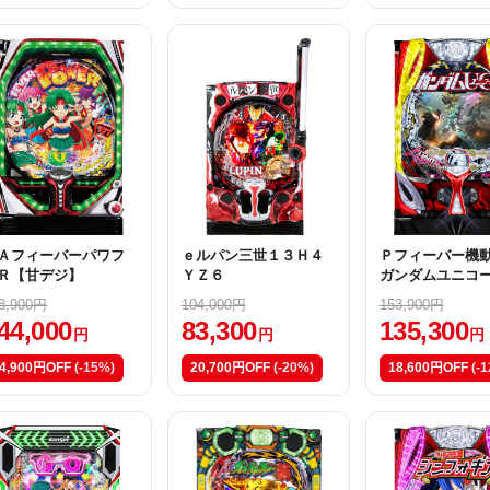
Ａフィーバーパワフ
ｅルパン三世１３Ｈ４
Ｐフィーバー機
Ｒ【甘デジ】
ＹＺ６
ガンダムユニコ
２ Ｙ
8,900円
104,000円
153,900円
44,000
83,300
135,300
円
円
円
4,900円OFF
(-15%)
20,700円OFF
(-20%)
18,600円OFF
(-