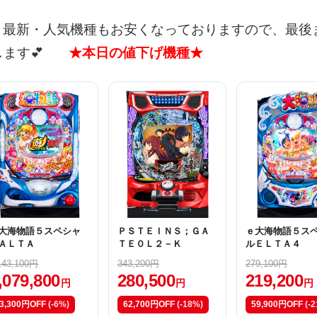
最新・人気機種もお安くなっておりますので、最後
ます💕
★本日の値下げ機種★
大海物語５スペシャ
ＰＳＴＥＩＮＳ；ＧＡ
ｅ大海物語５ス
ＡＬＴＡ
ＴＥ０Ｌ２－Ｋ
ルＥＬＴＡ４
143,100円
343,200円
279,100円
,079,800
280,500
219,200
円
円
円
3,300円OFF
(-6%)
62,700円OFF
(-18%)
59,900円OFF
(-