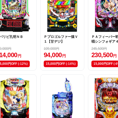
パリピ孔明ＮＢ
Ｐプロゴルファー猿Ｖ
ＰＡフィーバー
１【甘デジ】
唱シンフォギア
9,000円
109,000円
245,500円
14,000
94,000
230,500
円
円
円
5,000円OFF
(-12%)
15,000円OFF
(-14%)
15,000円OFF
(-