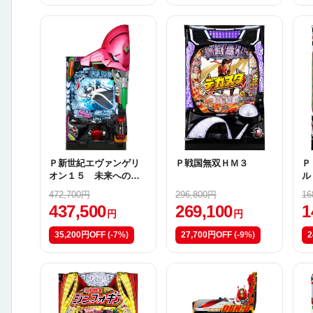
Ｐ新世紀エヴァンゲリ
Ｐ戦国無双ＨＭ３
Ｐ
オン１５ 未来への咆
ル
哮Ｙ
472,700円
296,800円
16
437,500
269,100
1
円
円
35,200円OFF
(-7%)
27,700円OFF
(-9%)
2