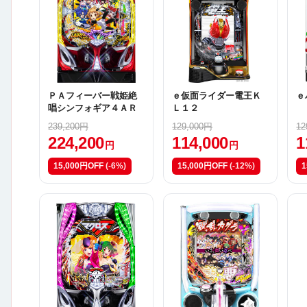
ＰＡフィーバー戦姫絶
ｅ仮面ライダー電王Ｋ
ｅ
唱シンフォギア４ＡＲ
Ｌ１２
239,200円
129,000円
12
224,200
114,000
1
円
円
15,000円OFF
(-6%)
15,000円OFF
(-12%)
1