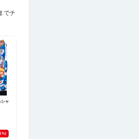
までチ
ペシャ
21%)