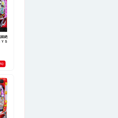
戦姫絶
４ＹＳ
6%)