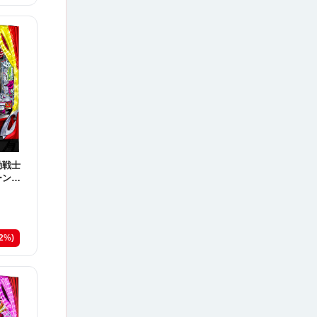
動戦士
ーン
12%)