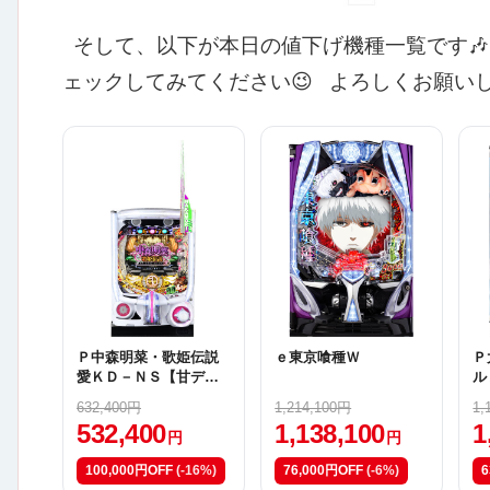
そして、以下が本日の値下げ機種一覧です🎶
ェックしてみてください😉
よろしくお願いし
Ｐ中森明菜・歌姫伝説
ｅ東京喰種Ｗ
Ｐ
愛ＫＤ－ＮＳ【甘デ
ル
ジ】
632,400円
1,214,100円
1,
532,400
1,138,100
1
円
円
100,000円OFF
(-16%)
76,000円OFF
(-6%)
6