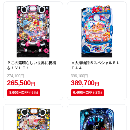
Ｐこの素晴らしい世界に祝福
ｅ大海物語５スペシャルＥＬ
を！ＶＬＴ１
ＴＡ４
274,100円
396,100円
265,500
389,700
円
円
8,600円OFF
(-3%)
6,400円OFF
(-2%)