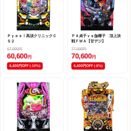
Ｐｙｅｓ！高須クリニックＣ
ＰＡ貞子ｖｓ伽椰子 頂上決
Ｓ２
戦ＦＷＡ【甘デジ】
67,000円
77,000円
60,600
70,600
円
円
6,400円OFF
(-10%)
6,400円OFF
(-8%)