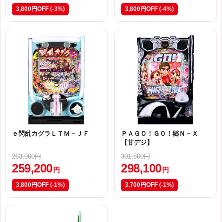
3,800円OFF
(-3%)
3,800円OFF
(-4%)
ｅ閃乱カグラＬＴＭ－ＪＦ
ＰＡＧＯ！ＧＯ！郷Ｎ－Ｘ
【甘デジ】
263,000円
301,800円
259,200
298,100
円
円
3,800円OFF
(-1%)
3,700円OFF
(-1%)