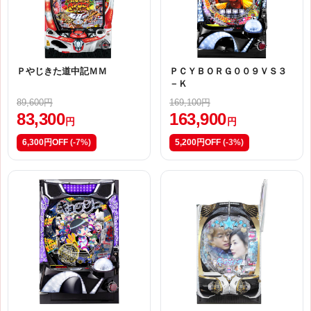
Ｐやじきた道中記ＭＭ
ＰＣＹＢＯＲＧ００９ＶＳ３
－Ｋ
89,600円
169,100円
83,300
163,900
円
円
6,300円OFF
(-7%)
5,200円OFF
(-3%)