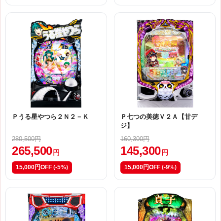
Ｐうる星やつら２Ｎ２－Ｋ
Ｐ七つの美徳Ｖ２Ａ【甘デ
ジ】
280,500円
160,300円
265,500
145,300
円
円
15,000円OFF
(-5%)
15,000円OFF
(-9%)