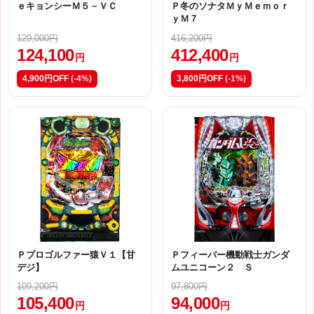
ｅキョンシーＭ５－ＶＣ
Ｐ冬のソナタＭｙＭｅｍｏｒ
ｙＭ７
129,000円
416,200円
124,100
412,400
円
円
4,900円OFF
(-4%)
3,800円OFF
(-1%)
Ｐプロゴルファー猿Ｖ１【甘
Ｐフィーバー機動戦士ガンダ
デジ】
ムユニコーン２ Ｓ
109,200円
97,800円
105,400
94,000
円
円