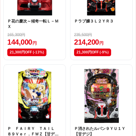
Ｐ花の慶次～傾奇一転Ｌ－Ｍ
Ｐラブ嬢３Ｌ２ＹＲ３
Ｘ
165,300円
235,500円
144,000
214,200
円
円
21,300円OFF
(-13%)
21,300円OFF
(-9%)
Ｐ ＦＡＩＲＹ ＴＡＩＬ
Ｐ消されたルパン９ＹＵ１Ｙ
８９Ｖｅｒ．ＦＷＺ【甘デ
【甘デジ】