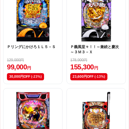
Ｐリングにかけろ１Ｌ５－Ｓ
Ｐ義風堂々！！～兼続と慶次
～３Ｍ３－Ｘ
129,000円
178,900円
99,000
155,300
円
円
30,000円OFF
(-23%)
23,600円OFF
(-13%)