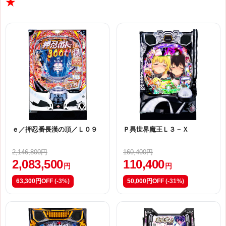
★
ｅ／押忍番長漢の頂／Ｌ０９
Ｐ異世界魔王Ｌ３－Ｘ
2,146,800円
160,400円
2,083,500
110,400
円
円
63,300円OFF
(-3%)
50,000円OFF
(-31%)