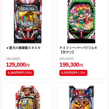
ｅ蒼天の拳羅龍ＳＲＥＮ
ＰＡフィーバーパワフルＲ
【甘デジ】
135,300円
205,600円
129,000
199,300
円
円
6,300円OFF
(-5%)
6,300円OFF
(-3%)