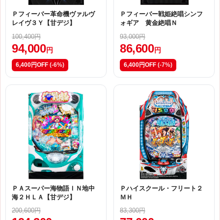
Ｐフィーバー革命機ヴァルヴ
Ｐフィーバー戦姫絶唱シンフ
レイヴ３Ｙ【甘デジ】
ォギア 黄金絶唱Ｎ
100,400円
93,000円
94,000
86,600
円
円
6,400円OFF
(-6%)
6,400円OFF
(-7%)
ＰＡスーパー海物語ＩＮ地中
Ｐハイスクール・フリート２
海２ＨＬＡ【甘デジ】
ＭＨ
200,600円
83,300円