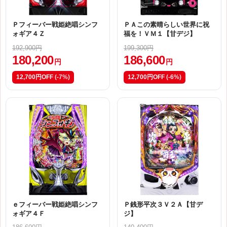
Ｐフィーバー戦姫絶唱シンフ
ＰＡこの素晴らしい世界に祝
ォギア４Ｚ
福を！ＶＭ１【甘デジ】
192,900円
199,300円
180,200
186,600
円
円
12,700円OFF
(-7%)
12,700円OFF
(-6%)
ｅフィーバー戦姫絶唱シンフ
Ｐ銭形平次３Ｖ２Ａ【甘デ
ォギア４Ｆ
ジ】