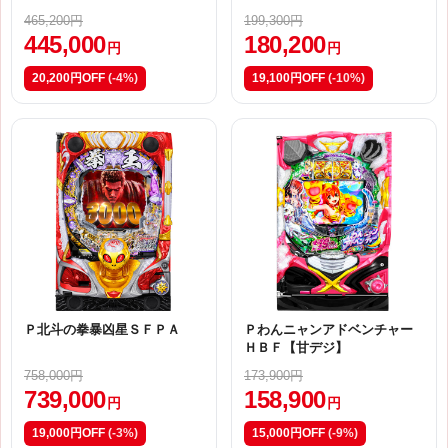
ジ】
465,200円
199,300円
445,000
180,200
円
円
20,200円OFF
(-4%)
19,100円OFF
(-10%)
Ｐ北斗の拳暴凶星ＳＦＰＡ
Ｐわんニャンアドベンチャー
ＨＢＦ【甘デジ】
758,000円
173,900円
739,000
158,900
円
円
19,000円OFF
(-3%)
15,000円OFF
(-9%)