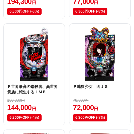
194,300
77,000
円
円
6,300円OFF
(-3%)
6,300円OFF
(-8%)
Ｐ世界最高の暗殺者、異世界
Ｐ地獄少女 四ＪＧ
貴族に転生するＪＭＢ
150,300円
78,300円
144,000
72,000
円
円
6,300円OFF
(-4%)
6,300円OFF
(-8%)