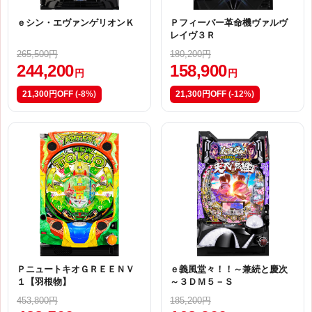
ｅシン・エヴァンゲリオンＫ
Ｐフィーバー革命機ヴァルヴ
レイヴ３Ｒ
265,500円
180,200円
244,200
158,900
円
円
21,300円OFF
(-8%)
21,300円OFF
(-12%)
ＰニュートキオＧＲＥＥＮＶ
ｅ義風堂々！！～兼続と慶次
１【羽根物】
～３ＤＭ５－Ｓ
453,800円
185,200円