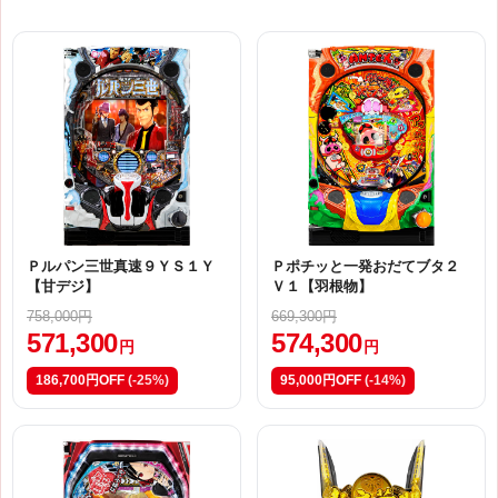
Ｐルパン三世真速９ＹＳ１Ｙ
Ｐポチッと一発おだてブタ２
【甘デジ】
Ｖ１【羽根物】
758,000円
669,300円
571,300
574,300
円
円
186,700円OFF
(-25%)
95,000円OFF
(-14%)