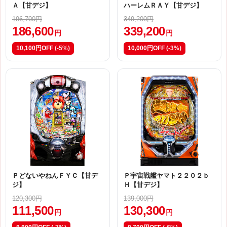
Ａ【甘デジ】
ハーレムＲＡＹ【甘デジ】
196,700円
349,200円
186,600
339,200
円
円
10,100円OFF
(-5%)
10,000円OFF
(-3%)
ＰどないやねんＦＹＣ【甘デ
Ｐ宇宙戦艦ヤマト２２０２ｂ
ジ】
Ｈ【甘デジ】
120,300円
139,000円
111,500
130,300
円
円