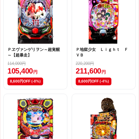
Ｐヱヴァンゲリヲン～超覚醒
Ｐ地獄少女 Ｌｉｇｈｔ Ｆ
～【超暴走】
ＶＢ
114,000円
220,200円
105,400
211,600
円
円
8,600円OFF
(-8%)
8,600円OFF
(-4%)