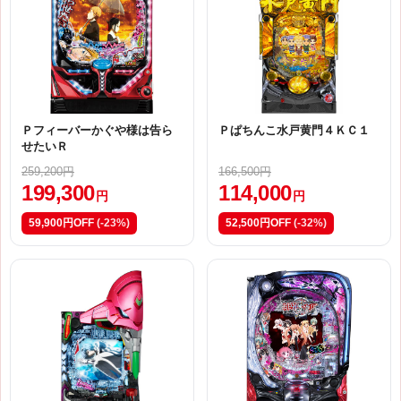
Ｐフィーバーかぐや様は告ら
Ｐぱちんこ水戸黄門４ＫＣ１
せたいＲ
259,200円
166,500円
199,300
114,000
円
円
59,900円OFF
(-23%)
52,500円OFF
(-32%)