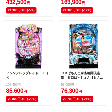
432,500
163,900
円
円
21,300円OFF
(-5%)
21,300円OFF
(-12%)
Ｐシンデレラブレイド ＪＱ
ＣＲぱちんこ麻雀格闘倶楽
Ｘ
部 甘口ば～じょん【ＮＡ
１】
106,400円
97,000円
85,600
76,300
円
円
20,800円OFF
(-20%)
20,700円OFF
(-21%)