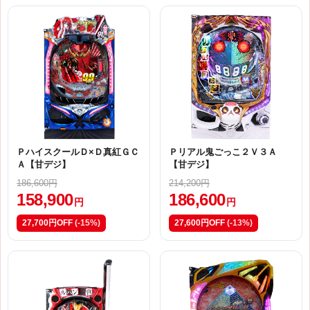
ＰハイスクールＤ×Ｄ真紅ＧＣ
Ｐリアル鬼ごっこ２Ｖ３Ａ
Ａ【甘デジ】
【甘デジ】
186,600円
214,200円
158,900
186,600
円
円
27,700円OFF
(-15%)
27,600円OFF
(-13%)