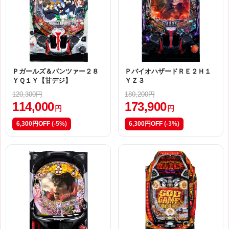
Ｐガールズ＆パンツァー２８
ＰバイオハザードＲＥ２Ｈ１
ＹＱ１Ｙ【甘デジ】
ＹＺ３
120,300円
180,200円
114,000
173,900
円
円
6,300円OFF
(-5%)
6,300円OFF
(-3%)