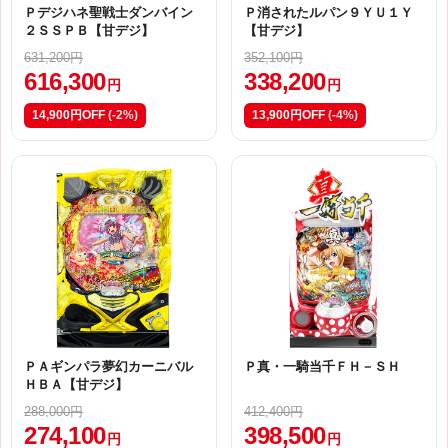
Ｐデジハネ聖戦士ダンバイン
Ｐ消されたルパン９ＹＵ１Ｙ
２ＳＳＰＢ【甘デジ】
【甘デジ】
631,200円
352,100円
616,300
338,200
円
円
14,900円OFF
(-2%)
13,900円OFF
(-4%)
ＰＡギンパラ夢幻カーニバル
Ｐ真・一騎当千ＦＨ－ＳＨ
ＨＢＡ【甘デジ】
288,000円
412,400円
274,100
398,500
円
円