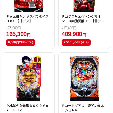
ＰＡ元祖ギンギラパラダイス
Ｐゴジラ対エヴァンゲリオ
ＨＢＣ【甘デジ】
ン Ｇ細胞覚醒ＹＲ【甘デ
ジ】
173,900円
417,400円
165,300
409,900
円
円
8,600円OFF
(-5%)
7,500円OFF
(-2%)
Ｐ地獄少女覚醒３０００Ｖｅ
Ｐコードギアス 反逆のルル
ｒ．ＦＨＺ
ーシュｂＲ