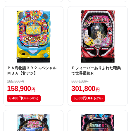
ＰＡ海物語３Ｒ２スペシャル
Ｐフィーバーありふれた職業
ＭＢＡ【甘デジ】
で世界最強Ｒ
165,300円
308,100円
158,900
301,800
円
円
6,400円OFF
(-4%)
6,300円OFF
(-2%)