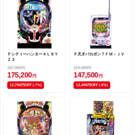
Ｐシティーハンター４Ｌ９Ｙ
Ｐ天才バカボン７ＦＭ－ＪＶ
Ｚ３
187,900円
159,900円
175,200
147,500
円
円
12,700円OFF
(-7%)
12,400円OFF
(-8%)