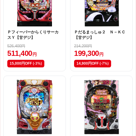
Ｐフィーバーからくりサーカ
Ｐだるまっしゅ２ Ｎ－ＫＣ
スＹ【甘デジ】
【甘デジ】
526,400円
214,200円
511,400
199,300
円
円
15,000円OFF
(-3%)
14,900円OFF
(-7%)