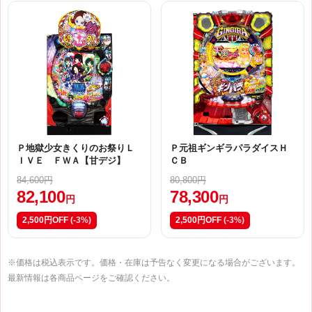
Ｐ地獄少女きくりのお祭りＬ
Ｐ元祖ギンギラパラダイスＨ
ＩＶＥ ＦＷＡ【甘デジ】
ＣＢ
84,600円
80,800円
82,100
78,300
円
円
2,500円OFF
(-3%)
2,500円OFF
(-3%)
※価格は税込表示です。価格・在庫は予告なく変更になる場合がございます。
最新情報は各商品ページをご確認ください。