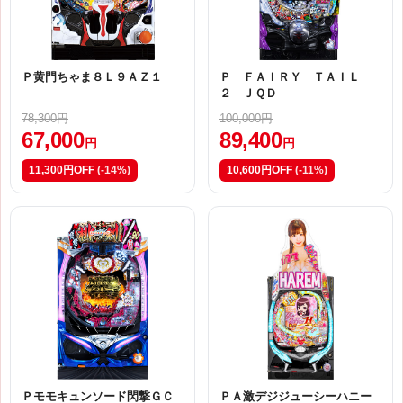
Ｐ黄門ちゃま８Ｌ９ＡＺ１
Ｐ ＦＡＩＲＹ ＴＡＩＬ
２ ＪＱＤ
78,300円
100,000円
67,000
89,400
円
円
11,300円OFF
(-14%)
10,600円OFF
(-11%)
Ｐモモキュンソード閃撃ＧＣ
ＰＡ激デジジューシーハニー