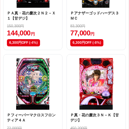
ＰＡ真・花の慶次２Ｎ２－Ｘ
Ｐアナザーゴッドハーデス３
１【甘デジ】
ＭＣ
150,300円
83,300円
144,000
77,000
円
円
6,300円OFF
(-4%)
6,300円OFF
(-8%)
Ｐフィーバーマクロスフロン
Ｐ真・花の慶次３Ｎ－Ｋ【甘
ティア４Ａ
デジ】
72,000円
450,200円