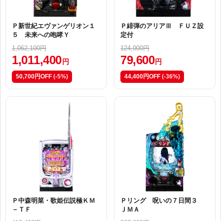
Ｐ新世紀エヴァンゲリオン１
Ｐ緋弾のアリアⅢ ＦＵＺ設
５ 未来への咆哮Ｙ
定付
1,062,100円
124,000円
1,011,400
79,600
円
円
50,700円OFF
(-5%)
44,400円OFF
(-36%)
Ｐ中森明菜・歌姫伝説極ＫＭ
Ｐリング 呪いの７日間３
－ＴＦ
ＪＭＡ