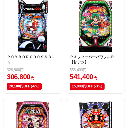
ＰＣＹＢＯＲＧ００９Ｓ３－
ＰＡフィーバーパワフルＲ
Ｋ
【甘デジ】
326,900円
556,400円
306,800
541,400
円
円
20,100円OFF
(-6%)
15,000円OFF
(-3%)