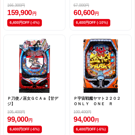
166,300円
67,000円
159,900
60,600
円
円
6,400円OFF
(-4%)
6,400円OFF
(-10%)
Ｐ刀使ノ巫女ＧＣＡａ【甘デ
Ｐ宇宙戦艦ヤマト２２０２
ジ】
ＯＮＬＹ ＯＮＥ Ｒ
105,400円
100,400円
99,000
94,000
円
円
6,400円OFF
(-6%)
6,400円OFF
(-6%)