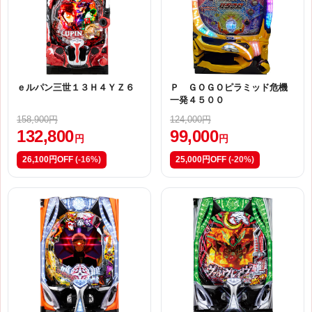
ｅルパン三世１３Ｈ４ＹＺ６
Ｐ ＧＯＧＯピラミッド危機
一発４５００
158,900円
124,000円
132,800
99,000
円
円
26,100円OFF
(-16%)
25,000円OFF
(-20%)