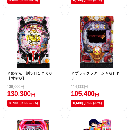
8,800円OFF
(-7%)
8,700円OFF
(-6%)
Ｐめぞん一刻５Ｈ１ＹＸ６
Ｐブラックラグーン４ＧＦＰ
【甘デジ】
Ｊ
139,000円
114,000円
130,300
105,400
円
円
8,700円OFF
(-6%)
8,600円OFF
(-8%)