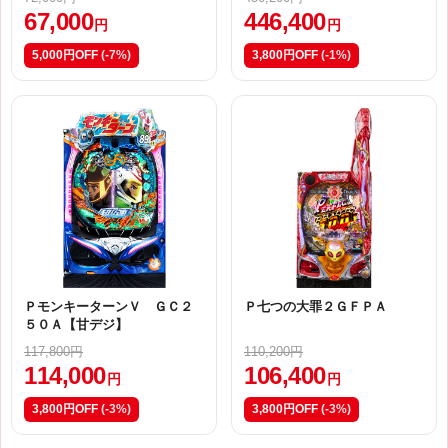
67,000
446,400
円
円
5,000円OFF
(-7%)
3,800円OFF
(-1%)
ＰモンキーターンＶ ＧＣ２
Ｐ七つの大罪２ＧＦＰＡ
５０Ａ【甘デジ】
117,800円
110,200円
114,000
106,400
円
円
3,800円OFF
(-3%)
3,800円OFF
(-3%)