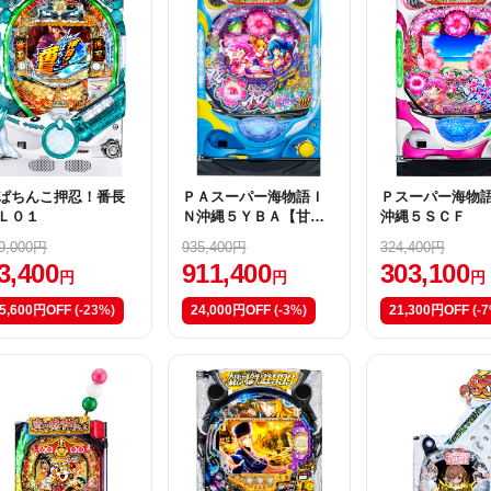
ぱちんこ押忍！番長
ＰＡスーパー海物語Ｉ
Ｐスーパー海物
Ｌ０１
Ｎ沖縄５ＹＢＡ【甘デ
沖縄５ＳＣＦ
ジ】
9,000円
935,400円
324,400円
3,400
911,400
303,100
円
円
円
5,600円OFF
(-23%)
24,000円OFF
(-3%)
21,300円OFF
(-