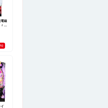
超電磁
ｅｒＲ
3%)
レイ