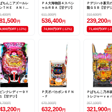
ぱちんこアズールレ
ＰＡ大海物語４スペシ
Ｐデジハネ蒼天
ンＴＨＥ ＡＮＩＭ
ャルＲＢＡ【甘デジ】
龍ＧＳＢ【甘デ
ＴＩＯＮ ＭＣ２
6,400円
611,300円
310,600円
81,500
536,400
239,200
円
円
円
4,900円OFF
(-13%)
74,900円OFF
(-12%)
71,400円OFF
(-
ピンクレディー９Ｙ
Ｐ天才バカボン６ＦＮ
Ｐぱちんこ乃木
１【甘デジ】
－Ｆ
トレジャーｖｅ
ＣＪ２
4,700円
670,300円
357,100円
43,200
632,200
321,900
円
円
円