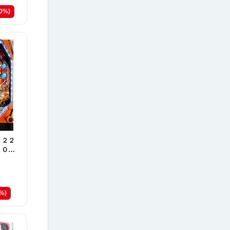
10%)
ト２２
 ＯＮ
8%)