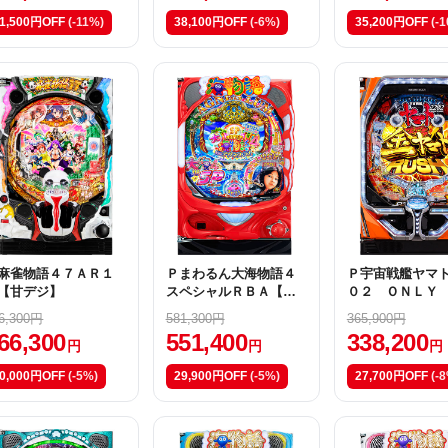
1,500円OFF
(-11%)
38,100円OFF
(-6%)
35,200円OFF
(-
麻雀物語４７ＡＲ１
Ｐまわるん大海物語４
Ｐ宇宙戦艦ヤマ
【甘デジ】
スペシャルＲＢＡ【甘
０２ ＯＮＬＹ
デジ】
Ｅ Ｒ
6,300円
581,300円
365,900円
66,300
551,400
338,200
円
円
円
0,000円OFF
(-5%)
29,900円OFF
(-5%)
27,700円OFF
(-