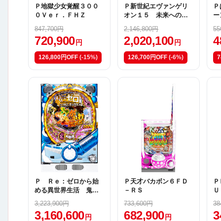
Ｐ地獄少女覚醒３００
Ｐ新世紀エヴァンゲリ
Ｐ
０Ｖｅｒ．ＦＨＺ
オン１５ 未来への咆
ー
哮
Ａ
847,700円
2,146,800円
55
720,900
2,020,100
4
円
円
126,800円OFF
(-15%)
126,700円OFF
(-6%)
7
Ｐ Ｒｅ：ゼロから始
Ｐ天才バカボン６ＦＤ
Ｐ
める異世界生活 鬼が
－ＲＳ
Ｕ
かりｖｅｒ．Ｍ０８
3,223,900円
733,600円
38
3,160,600
682,900
3
円
円