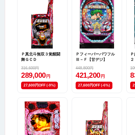
Ｐ真北斗無双３覚醒闘
Ｐフィーバーパワフル
Ｐ
舞ＧＣＤ
Ⅲ－Ｆ【甘デジ】
２
316,600円
448,800円
10
289,000
421,200
8
円
円
27,600円OFF
(-9%)
27,600円OFF
(-6%)
2