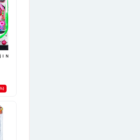
語ＩＮ
7%)