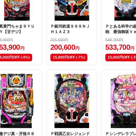
真黄門ちゃま９ＹＵ
Ｐ銀河鉄道９９９ＮＪ
Ｐとある科学の
Ｙ【甘デジ】
Ｈ１ＡＺ３
砲 最強御坂Ｖ
ＶＺ【甘デジ】
8,900円
215,600円
548,700円
53,900
200,600
533,700
円
円
円
5,000円OFF
(-9%)
15,000円OFF
(-7%)
15,000円OFF
(-
激デジ真・牙狼ＲＢ
Ｐ戦国乙女レジェンド
Ｐシンデレラブ