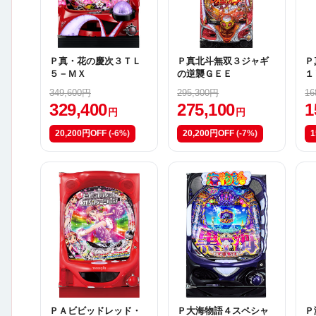
Ｐ真・花の慶次３ＴＬ
Ｐ真北斗無双３ジャギ
Ｐ
５－ＭＸ
の逆襲ＧＥＥ
１
349,600円
295,300円
16
329,400
275,100
1
円
円
20,200円OFF
(-6%)
20,200円OFF
(-7%)
1
ＰＡビビッドレッド・
Ｐ大海物語４スペシャ
Ｐ