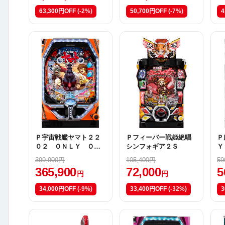
63,300円OFF
(-2%)
50,700円OFF
(-7%)
4
Ｐ宇宙戦艦ヤマト２２
Ｐフィーバー戦姫絶唱
Ｐ
０２ ＯＮＬＹ ＯＮ
シンフォギア２Ｓ
Ｙ
Ｅ ＹＲ【甘デジ】
399,900円
105,400円
59
365,900
72,000
5
円
円
34,000円OFF
(-9%)
33,400円OFF
(-32%)
3