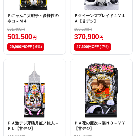
Ｐにゃんこ大戦争～多様性の
Ｐクイーンズブレイド４Ｖ１
ネコ～Ｍ４
Ａ【甘デジ】
531,400円
398,500円
501,500
370,900
円
円
29,900円OFF
(-6%)
27,600円OFF
(-7%)
ＰＡ激デジ牙狼月虹ノ旅人－
ＰＡ花の慶次～裂Ｎ３－ＶＹ
ＲＬ【甘デジ】
【甘デジ】