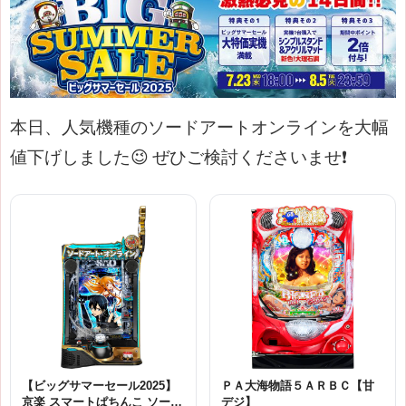
本日、人気機種のソードアートオンラインを大幅
値下げしました😉
ぜひご検討くださいませ❗
【ビッグサマーセール2025】
ＰＡ大海物語５ＡＲＢＣ【甘
京楽 スマートぱちんこ ソード
デジ】