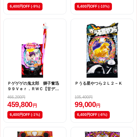
6,400円OFF
(-9%)
6,400円OFF
(-10%)
Ｐゲゲゲの鬼太郎 獅子奮迅
Ｐうる星やつら２Ｌ２－Ｋ
９９Ｖｅｒ．ＲＷＣ【甘デ
ジ】
466,200円
105,400円
459,800
99,000
円
円
6,400円OFF
(-1%)
6,400円OFF
(-6%)