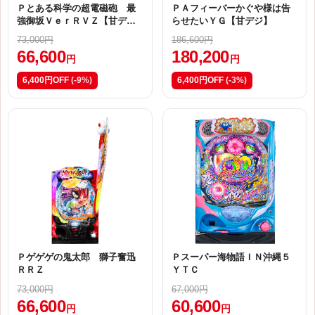
Ｐとある科学の超電磁砲 最
ＰＡフィーバーかぐや様は告
強御坂ＶｅｒＲＶＺ【甘デ
らせたいＹＧ【甘デジ】
ジ】
73,000円
186,600円
66,600
180,200
円
円
6,400円OFF
(-9%)
6,400円OFF
(-3%)
Ｐゲゲゲの鬼太郎 獅子奮迅
Ｐスーパー海物語ＩＮ沖縄５
ＲＲＺ
ＹＴＣ
73,000円
67,000円
66,600
60,600
円
円