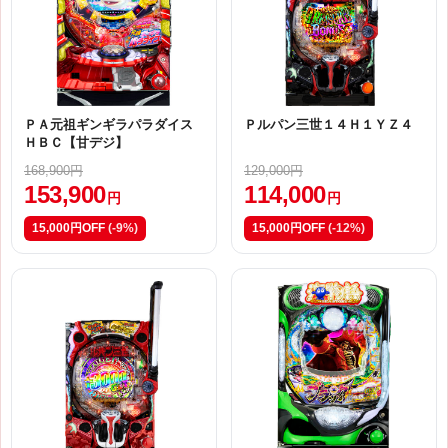
ＰＡ元祖ギンギラパラダイス
Ｐルパン三世１４Ｈ１ＹＺ４
ＨＢＣ【甘デジ】
168,900円
129,000円
153,900
114,000
円
円
15,000円OFF
(-9%)
15,000円OFF
(-12%)