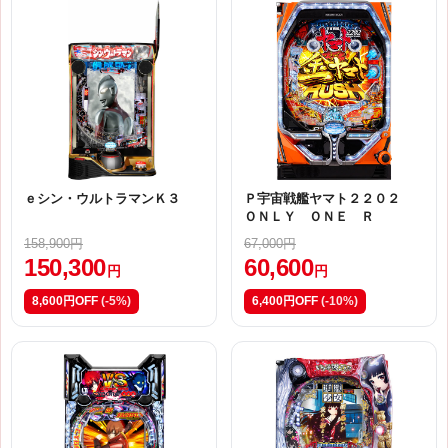
ｅシン・ウルトラマンＫ３
Ｐ宇宙戦艦ヤマト２２０２
ＯＮＬＹ ＯＮＥ Ｒ
158,900円
67,000円
150,300
60,600
円
円
8,600円OFF
(-5%)
6,400円OFF
(-10%)