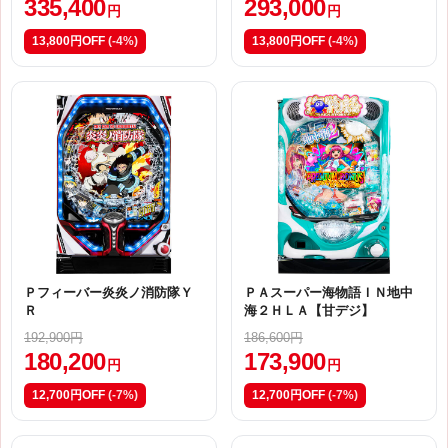
335,400
293,000
円
円
13,800円OFF
(-4%)
13,800円OFF
(-4%)
Ｐフィーバー炎炎ノ消防隊Ｙ
ＰＡスーパー海物語ＩＮ地中
Ｒ
海２ＨＬＡ【甘デジ】
192,900円
186,600円
180,200
173,900
円
円
12,700円OFF
(-7%)
12,700円OFF
(-7%)