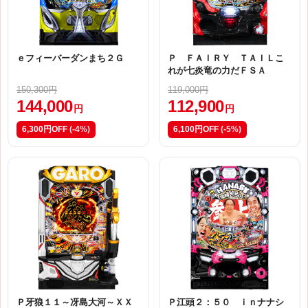
ｅフィーバーダンまち２Ｇ
Ｐ ＦＡＩＲＹ ＴＡＩＬこ
れが七炎竜の力だＦＳＡ
150,300円
119,000円
144,000
112,900
円
円
6,300円OFF
(-4%)
6,100円OFF
(-5%)
Ｐ牙狼１１～冴島大河～ＸＸ
Ｐ江頭２：５０ ｉｎナナシ