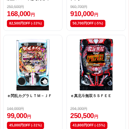
アート・オンライン 中古パチ
250,500円
960,700円
ンコ実機 [スマパチ] [枠
168,000
910,000
名：新枠 ｅＳＡＯ] [4ch対
円
円
応]No.ps0724
82,500円OFF
(-33%)
50,700円OFF
(-5%)
ｅ閃乱カグラＬＴＭ－ＪＦ
ｅ真北斗無双５ＳＦＥＥ
144,000円
294,300円
99,000
250,500
円
円
45,000円OFF
(-31%)
43,800円OFF
(-15%)