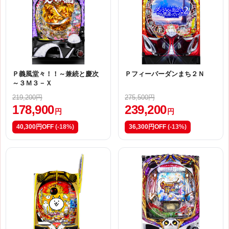
Ｐ義風堂々！！～兼続と慶次
Ｐフィーバーダンまち２Ｎ
～３Ｍ３－Ｘ
219,200円
275,500円
178,900
239,200
円
円
40,300円OFF
(-18%)
36,300円OFF
(-13%)