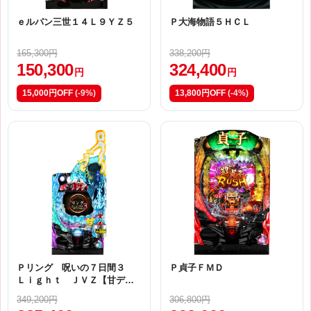
ｅルパン三世１４Ｌ９ＹＺ５
Ｐ大海物語５ＨＣＬ
165,300円
338,200円
150,300
324,400
円
円
15,000円OFF
(-9%)
13,800円OFF
(-4%)
Ｐリング 呪いの７日間３
Ｐ貞子ＦＭＤ
Ｌｉｇｈｔ ＪＶＺ【甘デ
ジ】
349,200円
306,800円