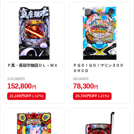
Ｐ真・座頭市物語ＤＬ－ＭＸ
ＰＧＯ！ＧＯ！マリン３００
０ＨＣＤ
173,900円
99,000円
152,800
78,300
円
円
21,100円OFF
(-12%)
20,700円OFF
(-21%)