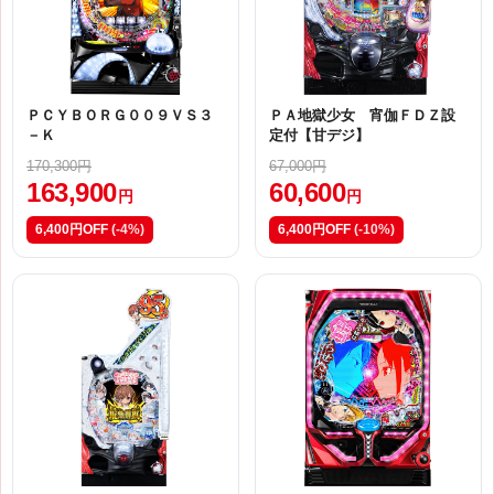
ＰＣＹＢＯＲＧ００９ＶＳ３
ＰＡ地獄少女 宵伽ＦＤＺ設
－Ｋ
定付【甘デジ】
170,300円
67,000円
163,900
60,600
円
円
6,400円OFF
(-4%)
6,400円OFF
(-10%)