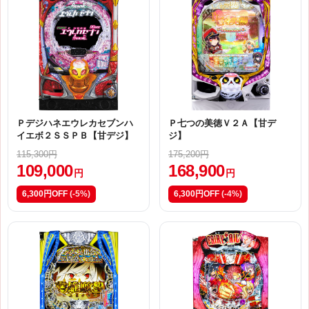
Ｐデジハネエウレカセブンハ
Ｐ七つの美徳Ｖ２Ａ【甘デ
イエボ２ＳＳＰＢ【甘デジ】
ジ】
115,300円
175,200円
109,000
168,900
円
円
6,300円OFF
(-5%)
6,300円OFF
(-4%)