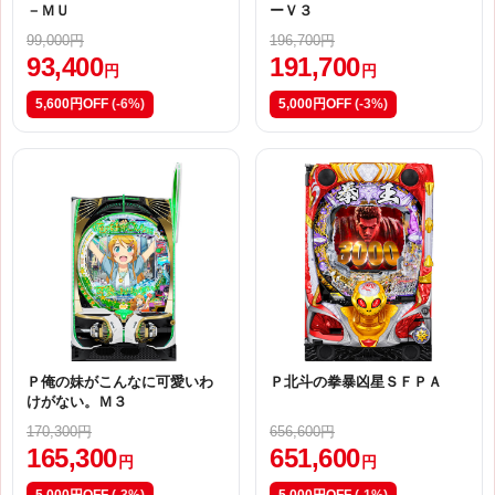
－ＭＵ
ーＶ３
99,000円
196,700円
93,400
191,700
円
円
5,600円OFF
(-6%)
5,000円OFF
(-3%)
Ｐ俺の妹がこんなに可愛いわ
Ｐ北斗の拳暴凶星ＳＦＰＡ
けがない。Ｍ３
170,300円
656,600円
165,300
651,600
円
円