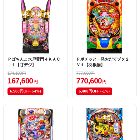
Ｐぱちんこ水戸黄門４ＫＡＣ
Ｐポチッと一発おだてブタ２
Ｊ１【甘デジ】
Ｖ１【羽根物】
174,100円
777,000円
167,600
770,600
円
円
6,500円OFF
(-4%)
6,400円OFF
(-1%)