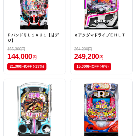
ＰバンドリＬ１ＡＵ１【甘デ
ｅアクダマドライブＥＨＬＴ
ジ】
165,300円
264,200円
144,000
249,200
円
円
21,300円OFF
(-13%)
15,000円OFF
(-6%)