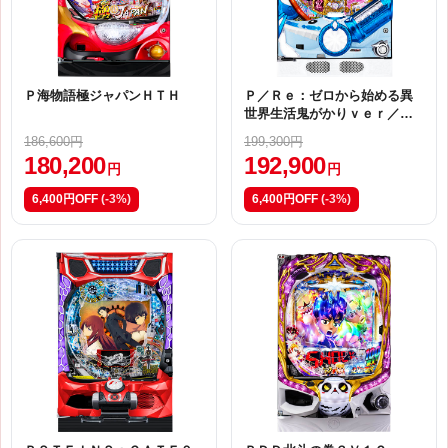
Ｐ海物語極ジャパンＨＴＨ
Ｐ／Ｒｅ：ゼロから始める異
世界生活鬼がかりｖｅｒ／Ｌ
０７
186,600円
199,300円
180,200
192,900
円
円
6,400円OFF
(-3%)
6,400円OFF
(-3%)