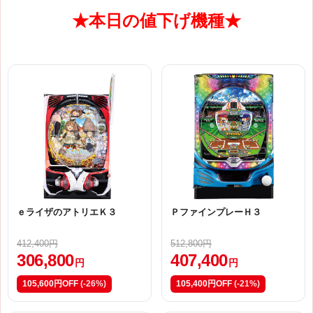
★本日の値下げ機種★
ｅライザのアトリエＫ３
ＰファインプレーＨ３
412,400円
512,800円
306,800
407,400
円
円
105,600円OFF
(-26%)
105,400円OFF
(-21%)