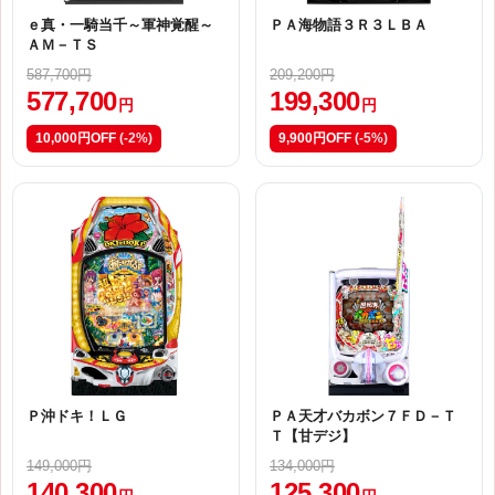
ｅ真・一騎当千～軍神覚醒～
ＰＡ海物語３Ｒ３ＬＢＡ
ＡＭ－ＴＳ
587,700円
209,200円
577,700
199,300
円
円
10,000円OFF
(-2%)
9,900円OFF
(-5%)
Ｐ沖ドキ！ＬＧ
ＰＡ天才バカボン７ＦＤ－Ｔ
Ｔ【甘デジ】
149,000円
134,000円
140,300
125,300