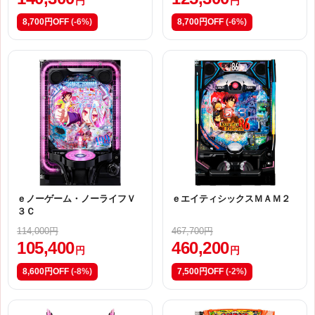
円
円
8,700円OFF
(-6%)
8,700円OFF
(-6%)
ｅノーゲーム・ノーライフＶ
ｅエイティシックスＭＡＭ２
３Ｃ
114,000円
467,700円
105,400
460,200
円
円
8,600円OFF
(-8%)
7,500円OFF
(-2%)