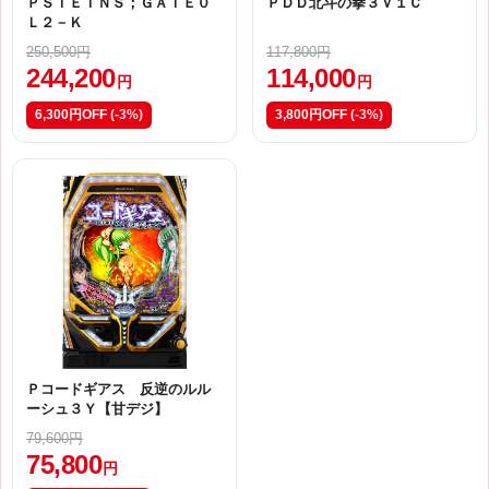
ＰＳＴＥＩＮＳ；ＧＡＴＥ０
ＰＤＤ北斗の拳３Ｖ１Ｃ
Ｌ２－Ｋ
250,500円
117,800円
244,200
114,000
円
円
6,300円OFF
(-3%)
3,800円OFF
(-3%)
Ｐコードギアス 反逆のルル
ーシュ３Ｙ【甘デジ】
79,600円
75,800
円