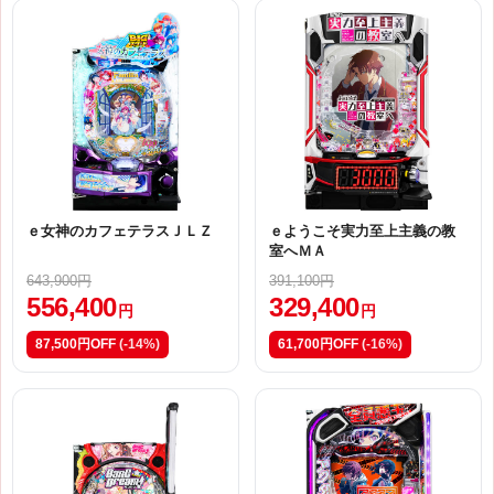
ｅ女神のカフェテラスＪＬＺ
ｅようこそ実力至上主義の教
室へＭＡ
643,900円
391,100円
556,400
329,400
円
円
87,500円OFF
(-14%)
61,700円OFF
(-16%)