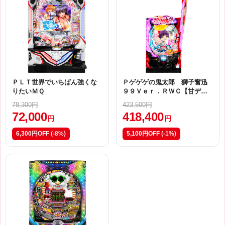
ＰＬＴ世界でいちばん強くな
Ｐゲゲゲの鬼太郎 獅子奮迅
りたいＭＱ
９９Ｖｅｒ．ＲＷＣ【甘デ
ジ】
78,300円
423,500円
72,000
418,400
円
円
6,300円OFF
(-8%)
5,100円OFF
(-1%)