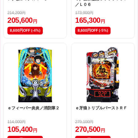
／Ｌ０６
214,200円
173,900円
205,600
165,300
円
円
8,600円OFF
(-4%)
8,600円OFF
(-5%)
ｅフィーバー炎炎ノ消防隊２
ｅ牙狼トリプルバーストＲＦ
114,000円
279,100円
105,400
270,500
円
円