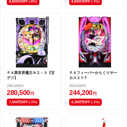
8,600円OFF
(-8%)
8,600円OFF
(-3%)
ＰＡ異世界魔王Ｎ２－Ｘ【甘
ＰＡフィーバーからくりサー
デジ】
カス２ＹＦ
288,000円
250,500円
280,500
244,200
円
円
7,500円OFF
(-3%)
6,300円OFF
(-3%)