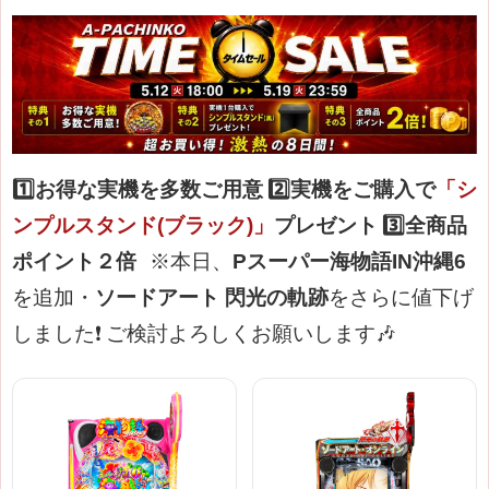
1️⃣お得な実機を多数ご用意
2️⃣実機をご購入で
「シ
ンプルスタンド(ブラック)」
プレゼント
3️⃣全商品
ポイント２倍
※本日、
Pスーパー海物語IN沖縄6
を追加・
ソードアート 閃光の軌跡
をさらに値下げ
しました
❗
ご検討よろしくお願いします🎶