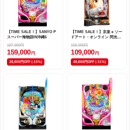
【TIME SALE！】SANYO P
【TIME SALE！】京楽 e ソー
スーパー海物語IN沖縄6
ドアート・オンライン 閃光の
軌跡
187,900円
158,000円
159,000
109,000
円
円
28,900円OFF
(-15%)
49,000円OFF
(-31%)