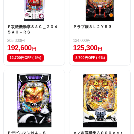
Ｐ攻殻機動隊ＳＡＣ＿２０４
Ｐラブ嬢３Ｌ２ＹＲ３
５ＡＨ－ＲＳ
205,300円
134,000円
192,600
125,300
円
円
12,700円OFF
(-6%)
8,700円OFF
(-6%)
ＰデビルマンＮ４－Ｓ
ｅ／吉宗極乗３０００ｖｅｒ