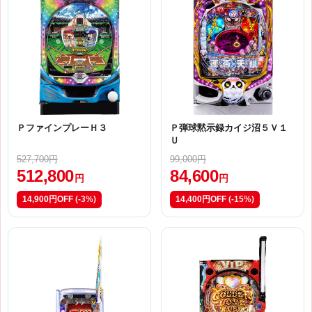
ＰファインプレーＨ３
Ｐ弾球黙示録カイジ沼５Ｖ１
Ｕ
527,700円
99,000円
512,800
84,600
円
円
14,900円OFF
(-3%)
14,400円OFF
(-15%)