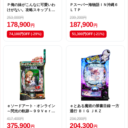
Ｐ俺の妹がこんなに可愛いわ
Ｐスーパー海物語ＩＮ沖縄６
けがない。攻略スキップ１５
ＬＴＰ
９ｖｅｒＭ６
253,000円
239,200円
178,900
187,900
円
円
74,100円OFF
(-29%)
51,300円OFF
(-21%)
ｅソードアート・オンライン
ｅとある魔術の禁書目録 一方
～閃光の軌跡～９９Ｖｅｒ．
通行 ＢＩＧ ＪＫＺ
Ｋ１
417,400円
234,200円
375,900
204,300
円
円