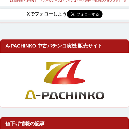
【本日の値下げ情報！】アズールレーン2・マギレコ・一方通行・沖縄6などオススメ！
A-PACHINKO 中古パチンコ実機 販売サイト